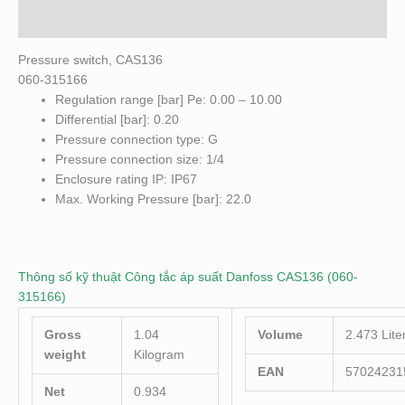
Đánh giá (0)
Pressure switch, CAS136
060-315166
Regulation range [bar] Pe: 0.00 – 10.00
Differential [bar]: 0.20
Pressure connection type: G
Pressure connection size: 1/4
Enclosure rating IP: IP67
Max. Working Pressure [bar]: 22.0
Thông số kỹ thuật Công tắc áp suất Danfoss CAS136 (060-
315166)
Gross
1.04
Volume
2.473 Lite
weight
Kilogram
EAN
57024231
Net
0.934