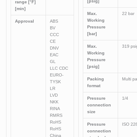
[psig]
range [°F]
[min]
Max.
22 bar
Working
Approval
ABS
Pressure
BV
[bar]
CCC
CE
Max.
319 psi
DNV
Working
EAC
Pressure
GL
[psig]
LLC CDC
EURO-
Packing
Multi p
TYSK
format
LR
LVD
Pressure
1/4
NKK
connection
RINA
size
RMRS
RoHS
Pressure
ISO 22
RoHS
connection
China