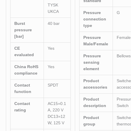
standard
TYSK
UKCA
Pressure
G
connection
Burst
40 bar
type
pressure
[bar]
Pressure
Female
Male/Female
CE
Yes
evaluated
Pressure
Bellows
sensing
China RoHS
Yes
element
compliance
Product
Switch
Contact
SPDT
accessories
accesso
function
Product
Pressu
Contact
AC15=0.1
description
Switch
rating
A, 220 V
DC13=12
Product
Switch
W, 125 V
group
thermos