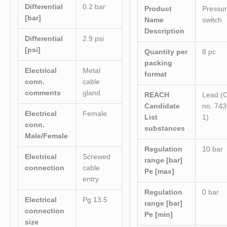
Differential
0.2 bar
Product
Pressu
[bar]
Name
switch
Description
Differential
2.9 psi
[psi]
Quantity per
8 pc
packing
Electrical
Metal
format
conn.
cable
comments
gland
REACH
Lead (
Candidate
no. 743
Electrical
Female
List
1)
conn.
substances
Male/Female
Regulation
10 bar
Electrical
Screwed
range [bar]
connection
cable
Pe [max]
entry
Regulation
0 bar
Electrical
Pg 13.5
range [bar]
connection
Pe [min]
size