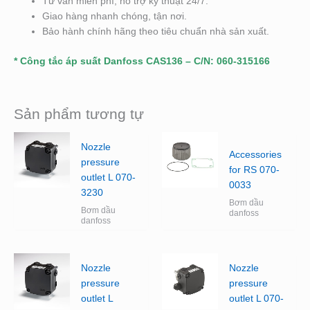
Tư vấn miễn phí, hỗ trợ kỹ thuật 24/7.
Giao hàng nhanh chóng, tận nơi.
Bảo hành chính hãng theo tiêu chuẩn nhà sản xuất.
* Công tắc áp suất Danfoss CAS136 – C/N: 060-315166
Sản phẩm tương tự
Nozzle
Accessories
pressure
for RS 070-
outlet L 070-
0033
3230
Bơm dầu
Bơm dầu
danfoss
danfoss
Nozzle
Nozzle
pressure
pressure
outlet L
outlet L 070-