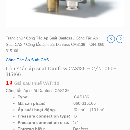
Trang chủ
/
Công Tắc Áp Suất Danfoss
/
Công Tắc Áp
Suất CAS
/ Công tắc áp suất Danfoss CAS136 – C/N: 060-
315166
Công Tắc Áp Suất CAS
Công tắc áp suất Danfoss CAS136 – C/N: 060-
315166
1
₫
Giá sau thuế VAT:
1
₫
Công tắc áp suất Danfoss CAS136
Type
:
CAS136
Mã sản phẩm:
060-315166
Áp suất hoạt động:
[0 bar] – [10 bar]
Pressure connection type:
G
Pressure connection size:
1/4
Thương hiệu:
Danfoss