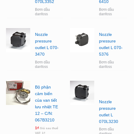
070L3352
6410
Bơm dầu
Bơm dầu
danfoss
danfoss
Nozzle
Nozzle
pressure
pressure
outlet L 070-
outlet L 070-
3470
5376
Bơm dầu
Bơm dầu
danfoss
danfoss
Bộ phận
cảm biến
của van tiết
Nozzle
lưu nhiệt TE
pressure
12 – C/N:
outlet L
067B3210
070L3230
1
₫
Giá sau thuế
Bơm dầu
VAT:
1
₫
danfoss