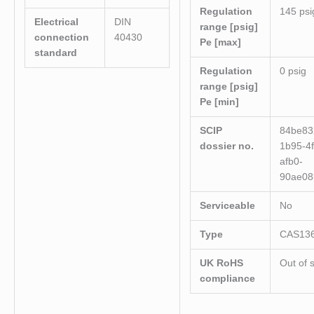
Regulation
145 psi
Electrical
DIN
range [psig]
connection
40430
Pe [max]
standard
Regulation
0 psig
range [psig]
Pe [min]
SCIP
84be83
dossier no.
1b95-4
afb0-
90ae08
Serviceable
No
Type
CAS13
UK RoHS
Out of 
compliance