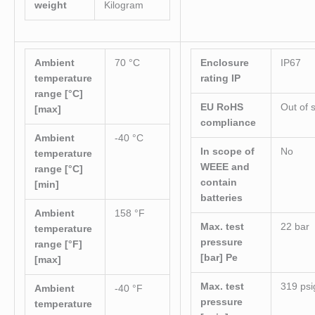
weight
Kilogram
Ambient
70 °C
Enclosure
IP67
temperature
rating IP
range [°C]
EU RoHS
Out of 
[max]
compliance
Ambient
-40 °C
In scope of
No
temperature
WEEE and
range [°C]
contain
[min]
batteries
Ambient
158 °F
Max. test
22 bar
temperature
pressure
range [°F]
[bar] Pe
[max]
Max. test
319 psi
Ambient
-40 °F
pressure
temperature