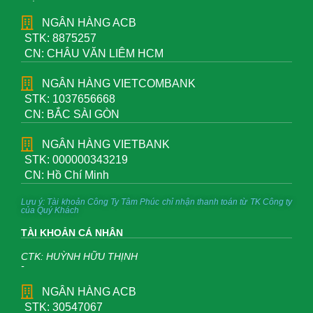
NGÂN HÀNG ACB
STK: 8875257
CN: CHÂU VĂN LIÊM HCM
NGÂN HÀNG VIETCOMBANK
STK: 1037656668
CN: BẮC SÀI GÒN
NGÂN HÀNG VIETBANK
STK: 000000343219
CN: Hồ Chí Minh
Lưu ý: Tài khoản Công Ty Tâm Phúc chỉ nhận thanh toán từ TK Công ty
của Quý Khách
TÀI KHOẢN CÁ NHÂN
CTK: HUỲNH HỮU THỊNH
-
NGÂN HÀNG ACB
STK: 30547067