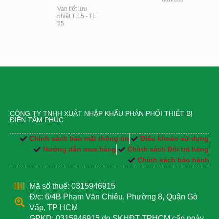
Van tiết lưu
nhiệt TE 5 - TE
55
CÔNG TY TNHH XUẤT NHẬP KHẨU PHÂN PHỐI THIẾT BỊ
ĐIỆN TÂM PHÚC
Chính sách bảo mật thông tin
Điều khoản sử dụng
Hướng dẫn mua hàng
Chính sách Đổi trả hàng
Chính sách bảo hành
Mã số thuế: 0315946915
Đ/c: 6/4B Phạm Văn Chiêu, Phường 8, Quận Gò
Vấp, TP HCM
GPKD: 0315946915 do SKHĐT TPHCM cấp ngày