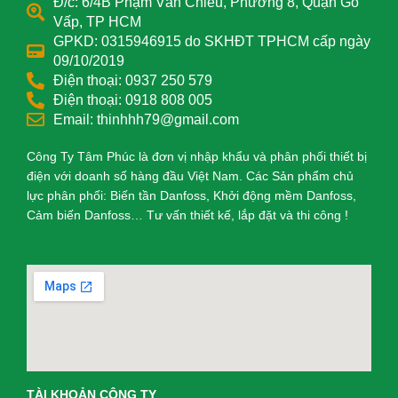
Đ/c: 6/4B Phạm Văn Chiêu, Phường 8, Quận Gò
Vấp, TP HCM
GPKD: 0315946915 do SKHĐT TPHCM cấp ngày
09/10/2019
Điện thoại: 0937 250 579
Điện thoại: 0918 808 005
Email: thinhhh79@gmail.com
Công Ty Tâm Phúc là đơn vị nhập khẩu và phân phối thiết bị
điện với doanh số hàng đầu Việt Nam. Các Sản phẩm chủ
lực phân phối: Biến tần Danfoss, Khởi động mềm Danfoss,
Cảm biến Danfoss… Tư vấn thiết kế, lắp đặt và thi công !
TÀI KHOẢN CÔNG TY