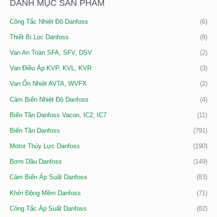
DANH MỤC SẢN PHẨM
I
Công Tắc Nhiệt Độ Danfoss
(6)
Ế
M
Thiết Bị Lọc Danfoss
(8)
:
Van An Toàn SFA, SFV, DSV
(2)
Van Điều Áp KVP, KVL, KVR
(3)
Van Ổn Nhiệt AVTA, WVFX
(2)
Cảm Biến Nhiệt Độ Danfoss
(4)
Biến Tần Danfoss Vacon, IC2, IC7
(11)
Biến Tần Danfoss
(791)
Motor Thủy Lực Danfoss
(190)
Bơm Dầu Danfoss
(149)
Cảm Biến Áp Suất Danfoss
(83)
Khởi Động Mềm Danfoss
(71)
Công Tắc Áp Suất Danfoss
(82)