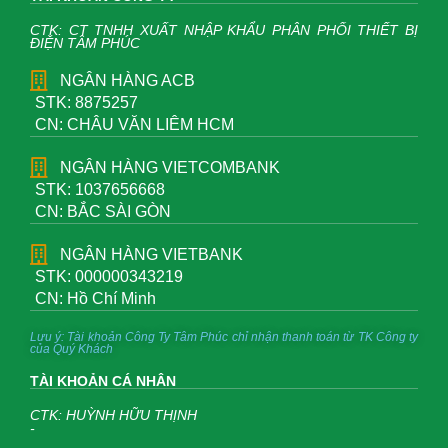
CTK: CT TNHH XUẤT NHẬP KHẨU PHÂN PHỐI THIẾT BỊ
ĐIỆN TÂM PHÚC
NGÂN HÀNG ACB
STK: 8875257
CN: CHÂU VĂN LIÊM HCM
NGÂN HÀNG VIETCOMBANK
STK: 1037656668
CN: BẮC SÀI GÒN
NGÂN HÀNG VIETBANK
STK: 000000343219
CN: Hồ Chí Minh
Lưu ý: Tài khoản Công Ty Tâm Phúc chỉ nhận thanh toán từ TK Công ty
của Quý Khách
TÀI KHOẢN CÁ NHÂN
CTK: HUỲNH HỮU THỊNH
-