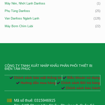
Máy Nén, Nhớt Lạnh Danfoss
(1)
Phụ Tùng Danfoss
(25)
Van Danfoss Ngành Lạnh
(128)
Máy Bơm Chìm Lubi
(22)
CÔNG TY TNHH XUẤT NHẬP KHẨU PHÂN PHỐI THIẾT BỊ
ĐIỆN TÂM PHÚC
Chính sách bảo mật thông tin
Điều khoản sử dụng
Hướng dẫn mua hàng
Chính sách Đổi trả hàng
Chính sách bảo hành
Mã số thuế: 0315946915