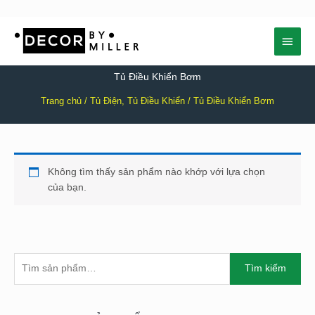
Nhảy
Menu
tới
nội
chính
dung
Tủ Điều Khiển Bơm
Trang chủ
/
Tủ Điện, Tủ Điều Khiển
/ Tủ Điều Khiển Bơm
Không tìm thấy sản phẩm nào khớp với lựa chọn
của bạn.
T
Tìm kiếm
Ì
M
K