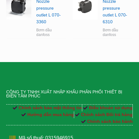
Nozzle
Nozzle
pressure
pressure
outlet L 070-
outlet L 070-
3360
6310
Bơm dầu
Bơm dầu
danfoss
danfoss
CÔNG TY TNHH XUẤT NHẬP KHẨU PHÂN PHỐI THIẾT BỊ
ĐIỆN TÂM PHÚC
Chính sách bảo mật thông tin
Điều khoản sử dụng
Hướng dẫn mua hàng
Chính sách Đổi trả hàng
Chính sách bảo hành
Mã số thuế: 0315946915