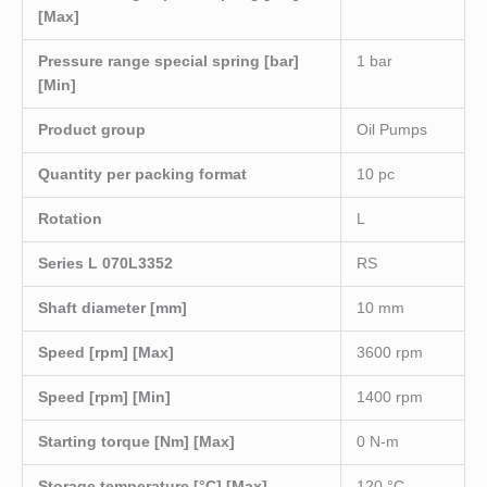
[Max]
Pressure range special spring [bar]
1 bar
[Min]
Product group
Oil Pumps
Quantity per packing format
10 pc
Rotation
L
Series L 070L3352
RS
Shaft diameter [mm]
10 mm
Speed [rpm] [Max]
3600 rpm
Speed [rpm] [Min]
1400 rpm
Starting torque [Nm] [Max]
0 N-m
Storage temperature [°C] [Max]
120 °C