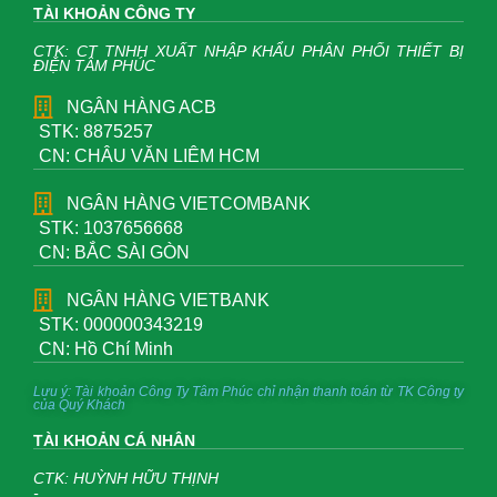
TÀI KHOẢN CÔNG TY
CTK: CT TNHH XUẤT NHẬP KHẨU PHÂN PHỐI THIẾT BỊ
ĐIỆN TÂM PHÚC
NGÂN HÀNG ACB
STK: 8875257
CN: CHÂU VĂN LIÊM HCM
NGÂN HÀNG VIETCOMBANK
STK: 1037656668
CN: BẮC SÀI GÒN
NGÂN HÀNG VIETBANK
STK: 000000343219
CN: Hồ Chí Minh
Lưu ý: Tài khoản Công Ty Tâm Phúc chỉ nhận thanh toán từ TK Công ty
của Quý Khách
TÀI KHOẢN CÁ NHÂN
CTK: HUỲNH HỮU THỊNH
-