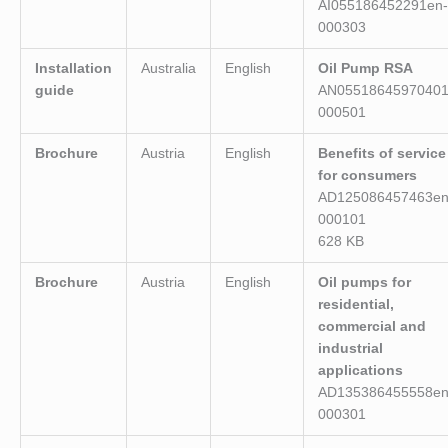
AI055186452291en-
000303
Installation
Australia
English
Oil Pump RSA
guide
AN05518645970401
000501
Brochure
Austria
English
Benefits of service
for consumers
AD125086457463en
000101
628 KB
Brochure
Austria
English
Oil pumps for
residential,
commercial and
industrial
applications
AD135386455558en
000301