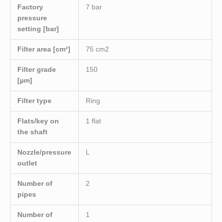
Factory
7 bar
pressure
setting [bar]
Filter area [cm²]
75 cm2
Filter grade
150
[µm]
Filter type
Ring
Flats/key on
1 flat
the shaft
Nozzle/pressure
L
outlet
Number of
2
pipes
Number of
1