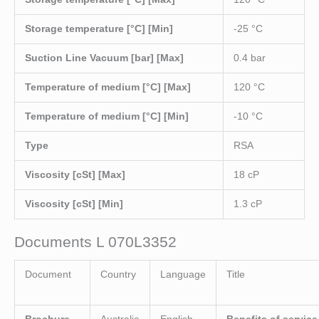
Storage temperature [°C] [Min]
-25 °C
Suction Line Vacuum [bar] [Max]
0.4 bar
Temperature of medium [°C] [Max]
120 °C
Temperature of medium [°C] [Min]
-10 °C
Type
RSA
Viscosity [cSt] [Max]
18 cP
Viscosity [cSt] [Min]
1.3 cP
Documents L 070L3352
Document
Country
Language
Title