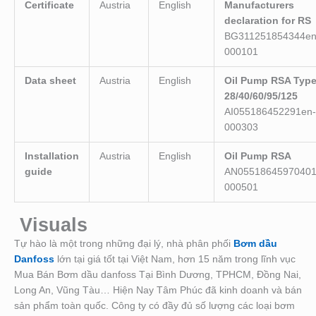
Certificate
Austria
English
Manufacturers
declaration for RS
BG311251854344en
000101
Data sheet
Austria
English
Oil Pump RSA Typ
28/40/60/95/125
AI055186452291en-
000303
Installation
Austria
English
Oil Pump RSA
guide
AN05518645970401
000501
Visuals
Tự hào là một trong những đại lý, nhà phân phối
Bơm dầu
Danfoss
lớn tại giá tốt tại Việt Nam, hơn 15 năm trong lĩnh vục
Mua Bán Bơm dầu danfoss Tại Bình Dương, TPHCM, Đồng Nai,
Long An, Vũng Tàu… Hiện Nay Tâm Phúc đã kinh doanh và bán
sản phẩm toàn quốc. Công ty có đầy đủ số lượng các loại bơm