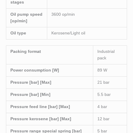
stages
Oil pump speed
3600 op/min
[op/min]
Oil type
Kerosene/Light oil
Packing format
Industrial
pack
Power consumption [W]
89 W
Pressure [bar] [Max]
21 bar
Pressure [bar] [Min]
5.5 bar
Pressure feed line [bar] [Max]
4 bar
Pressure kerosene [bar] [Max]
12 bar
Pressure range special spring [bar]
5 bar