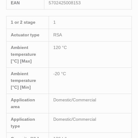
EAN
5702425008153
1 or 2 stage
1
Actuator type
RSA
Ambient
120 °C
temperature
[°C] [Max]
Ambient
-20 °C
temperature
[°C] [Min]
Application
Domestic/Commercial
area
Application
Domestic/Commercial
type