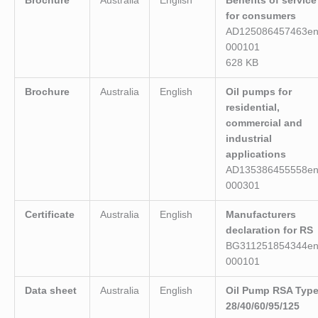
Brochure
Australia
English
Benefits of service
for consumers
AD125086457463en
000101
628 KB
Brochure
Australia
English
Oil pumps for
residential,
commercial and
industrial
applications
AD135386455558en
000301
Certificate
Australia
English
Manufacturers
declaration for RS
BG311251854344en
000101
Data sheet
Australia
English
Oil Pump RSA Typ
28/40/60/95/125