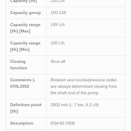
Capacity [l/h]
120 L/h
Capacity group
100-149
Capacity range
149 L/h
[l/h] [Max]
Capacity range
100 L/h
[l/h] [Min]
Closing
Shut-off
function
Comments L
Rotation and nozzle/pressure outlet
070L3352
are always determined viewing from
the shaft end of the pump.
Definition point
2800 min-1, 7 bar, 4.3 cSt
[l/h]
Description
RSA 60 OEM