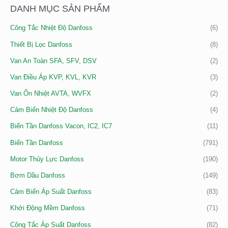
K
DANH MỤC SẢN PHẨM
T
T
I
Ố
Ố
Công Tắc Nhiệt Độ Danfoss
(6)
Ế
I
I
M
Thiết Bị Lọc Danfoss
(8)
T
Đ
:
H
A
Van An Toàn SFA, SFV, DSV
(2)
I
Van Điều Áp KVP, KVL, KVR
(3)
Ể
Van Ổn Nhiệt AVTA, WVFX
(2)
U
Cảm Biến Nhiệt Độ Danfoss
(4)
Biến Tần Danfoss Vacon, IC2, IC7
(11)
Biến Tần Danfoss
(791)
Motor Thủy Lực Danfoss
(190)
Bơm Dầu Danfoss
(149)
Cảm Biến Áp Suất Danfoss
(83)
Khởi Động Mềm Danfoss
(71)
Công Tắc Áp Suất Danfoss
(82)