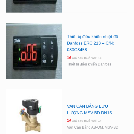
Thiết bị điều khiển nhiệt độ
Danfoss ERC 213 – C/N:
080G3458
1
₫
Giá sau thuế VAT:
1
₫
Thiết bị điều khiển Danfoss
VAN CÂN BẲNG LƯU
LƯỢNG MSV BD DN15
1
₫
Giá sau thuế VAT:
1
₫
Van Cân Bằng AB-QM, MSV-BD