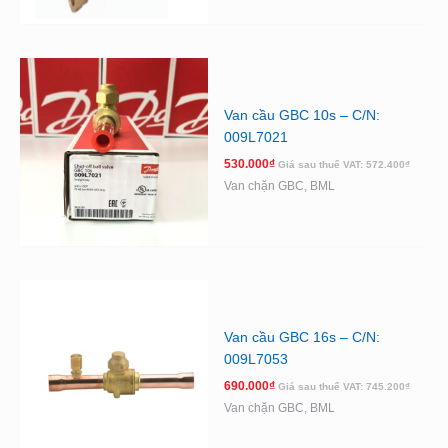
Van cầu GBC 10s – C/N:
009L7021
530.000
₫
Giá sau thuế VAT:
572.400
₫
Van chặn GBC, BML
Van cầu GBC 16s – C/N:
009L7053
690.000
₫
Giá sau thuế VAT:
745.200
₫
Van chặn GBC, BML