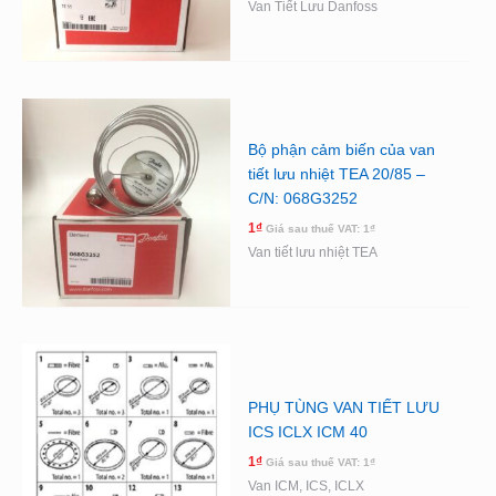
Van Tiết Lưu Danfoss
Bộ phận cảm biến của van
tiết lưu nhiệt TEA 20/85 –
C/N: 068G3252
1
₫
Giá sau thuế VAT:
1
₫
Van tiết lưu nhiệt TEA
PHỤ TÙNG VAN TIẾT LƯU
ICS ICLX ICM 40
1
₫
Giá sau thuế VAT:
1
₫
Van ICM, ICS, ICLX