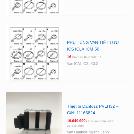
PHỤ TÙNG VAN TIẾT LƯU
ICS ICLX ICM 50
1
₫
Giá sau thuế VAT:
1
₫
Van ICM, ICS, ICLX
Thiết bị Danfoss PVEH32 –
C/N: 11166824
19.640.000
₫
Giá sau thuế VAT:
21.211.200
₫
Van Danfoss Ngành Lạnh