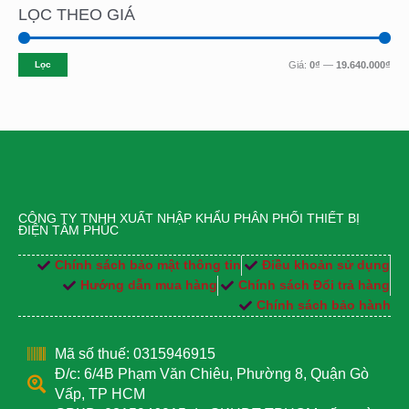
LỌC THEO GIÁ
Lọc
Giá:
0₫
—
19.640.000₫
CÔNG TY TNHH XUẤT NHẬP KHẨU PHÂN PHỐI THIẾT BỊ
ĐIỆN TÂM PHÚC
Chính sách bảo mật thông tin
Điều khoản sử dụng
Hướng dẫn mua hàng
Chính sách Đổi trả hàng
Chính sách bảo hành
Mã số thuế: 0315946915
Đ/c: 6/4B Phạm Văn Chiêu, Phường 8, Quận Gò
Vấp, TP HCM