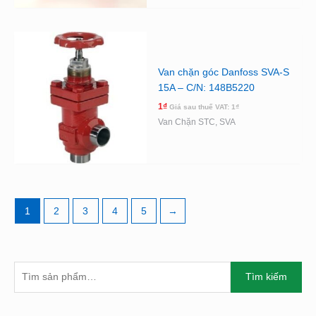
Van chặn góc Danfoss SVA-S
15A – C/N: 148B5220
1
₫
Giá sau thuế VAT:
1
₫
Van Chặn STC, SVA
1
2
3
4
5
→
T
G
G
Tìm kiếm
Ì
I
I
M
Á
Á