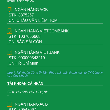
ĐIỆN TÂM PHÚC
NGÂN HÀNG ACB
STK: 8875257
CN: CHÂU VĂN LIÊM HCM
NGÂN HÀNG VIETCOMBANK
STK: 1037656668
CN: BẮC SÀI GÒN
NGÂN HÀNG VIETBANK
STK: 000000343219
CN: Hồ Chí Minh
Lưu ý: Tài khoản Công Ty Tâm Phúc chỉ nhận thanh toán từ TK Công ty
của Quý Khách
TÀI KHOẢN CÁ NHÂN
CTK: HUỲNH HỮU THỊNH
-
NGÂN HÀNG ACB
STK: 30547067