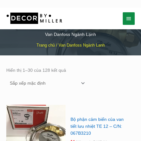
Nhảy
Menu
tới
nội
chính
dung
Van Danfoss Ngành Lạnh
Trang chủ
/ Van Danfoss Ngành Lạnh
Hiển thị 1–30 của 128 kết quả
Bộ phận cảm biến của van
tiết lưu nhiệt TE 12 – C/N:
067B3210