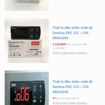
Thiết bị điều khiển nhiệt độ
Danfoss ERC 211 – C/N:
080G3293
1.110.000
₫
Giá sau thuế VAT:
1.198.800
₫
Thiết bị điều khiển Danfoss
Thiết bị điều khiển nhiệt độ
Danfoss ERC 213 – C/N:
080G3294
1
₫
Giá sau thuế VAT:
1
₫
Thiết bị điều khiển Danfoss