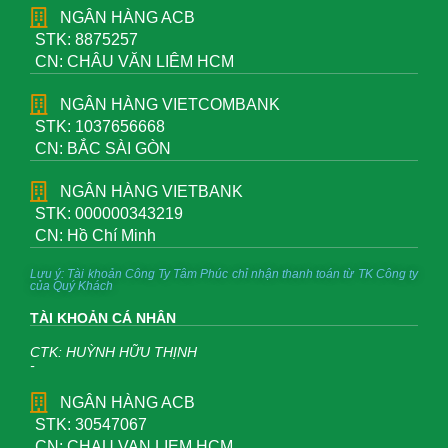
NGÂN HÀNG ACB
STK: 8875257
CN: CHÂU VĂN LIÊM HCM
NGÂN HÀNG VIETCOMBANK
STK: 1037656668
CN: BẮC SÀI GÒN
NGÂN HÀNG VIETBANK
STK: 000000343219
CN: Hồ Chí Minh
Lưu ý: Tài khoản Công Ty Tâm Phúc chỉ nhận thanh toán từ TK Công ty
của Quý Khách
TÀI KHOẢN CÁ NHÂN
CTK: HUỲNH HỮU THỊNH
-
NGÂN HÀNG ACB
STK: 30547067
CN: CHAU VAN LIEM HCM