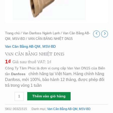
Trang chủ
/
Van Danfoss Ngành Lạnh
/
Van Cân Bằng AB-
QM, MSV-BD
/ VAN CÂN BẰNG NHIỆT DN15
Van Cân Bằng AB-QM, MSV-BD
VAN CÂN BẰNG NHIỆT DN15
1
₫
Giá sau thuế VAT:
1
₫
Công Ty Tâm Phúc là đơn vị cung cấp Van Van DN15 của Biến
chính hãng tại Việt Nam. Hàng chính hãng
tần
Danfoss
Danfoss, mới 100%, bảo hành 12 tháng, được phép đổi
trả trong vòng 1 tuần
Thêm vào giỏ hàng
SKU:
003Z1515
Danh mục:
Van Cân Bằng AB-QM, MSV-BD