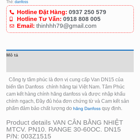
Thẻ:
danfoss
Hotline Đặt Hàng:
0937 250 579
Hotline Tư Vấn:
0918 808 005
Email:
thinhhh79@gmail.com
Mô tả
Đánh giá (0)
Công ty tâm phúc là đơn vị cung cấp Van DN15 của
biến tần Danfoss
chính hãng tại Việt Nam. Tâm Phúc
cam kết hàng chính hãng danfoss và được nhập khẩu
chính ngạch, Đầy đủ hóa đơn chứng từ và Cam kết sản
phẩm đảm bảo chất lượng do
quy định.
hãng Danfoss
Product details VAN CÂN BẰNG NHIỆT
MTCV. PN10. RANGE 30-60OC. DN15
P/N: 003Z1515