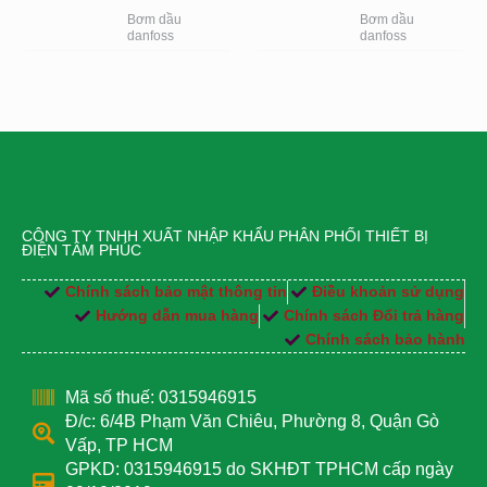
Bơm dầu
Bơm dầu
danfoss
danfoss
CÔNG TY TNHH XUẤT NHẬP KHẨU PHÂN PHỐI THIẾT BỊ
ĐIỆN TÂM PHÚC
Chính sách bảo mật thông tin
Điều khoản sử dụng
Hướng dẫn mua hàng
Chính sách Đổi trả hàng
Chính sách bảo hành
Mã số thuế: 0315946915
Đ/c: 6/4B Phạm Văn Chiêu, Phường 8, Quận Gò
Vấp, TP HCM
GPKD: 0315946915 do SKHĐT TPHCM cấp ngày