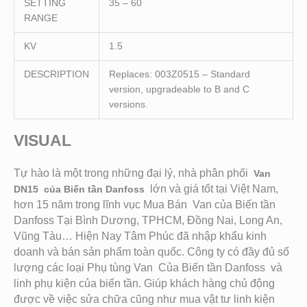
SETTING
35 – 60
RANGE
KV
1.5
DESCRIPTION
Replaces: 003Z0515 – Standard
version, upgradeable to B and C
versions.
VISUAL
Tự hào là một trong những đại lý, nhà phân phối
Van
lớn và giá tốt tại Việt Nam,
DN15 của Biến tần Danfoss
hơn 15 năm trong lĩnh vục Mua Bán Van của Biến tần
Danfoss Tại Bình Dương, TPHCM, Đồng Nai, Long An,
Vũng Tàu… Hiện Nay Tâm Phúc đã nhập khẩu kinh
doanh và bán sản phẩm toàn quốc. Công ty có đầy đủ số
lượng các loại Phụ tùng Van Của Biến tần Danfoss
và
linh phụ kiện của biến tần. Giú
p khách hàng chủ động
được về việc sửa chữa cũng như mua vật tư linh kiện