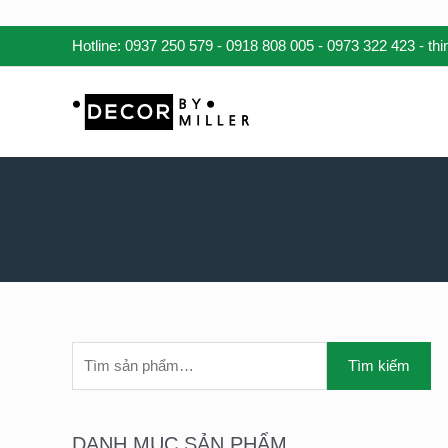
Nhảy
Hotline:
0937 250 579
-
0918 808 005
-
0973 322 423
- th
tới
nội
dung
T
Tìm kiếm
Ì
M
K
DANH MỤC SẢN PHẨM