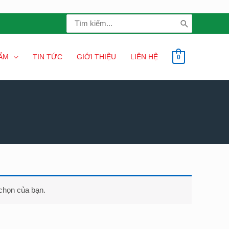
Search
for:
ẨM
TIN TỨC
GIỚI THIỆU
LIÊN HỆ
0
chọn của bạn.