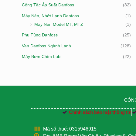
Công Tắc Áp Suất Danfoss
(82)
Máy Nén, Nhớt Lạnh Danfoss
(1)
Máy Nén Model MT, MTZ
(1)
Phụ Tùng Danfoss
(25)
Van Danfoss Ngành Lạnh
(128)
Máy Bơm Chìm Lubi
(22)
CÔNG
Chính sách bảo mật thông tin
Mã số thuế: 0315946915