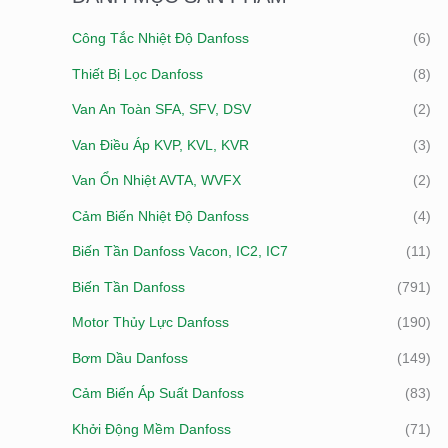
I
Công Tắc Nhiệt Độ Danfoss
(6)
Ế
Thiết Bị Lọc Danfoss
(8)
M
:
Van An Toàn SFA, SFV, DSV
(2)
Van Điều Áp KVP, KVL, KVR
(3)
Van Ổn Nhiệt AVTA, WVFX
(2)
Cảm Biến Nhiệt Độ Danfoss
(4)
Biến Tần Danfoss Vacon, IC2, IC7
(11)
Biến Tần Danfoss
(791)
Motor Thủy Lực Danfoss
(190)
Bơm Dầu Danfoss
(149)
Cảm Biến Áp Suất Danfoss
(83)
Khởi Động Mềm Danfoss
(71)