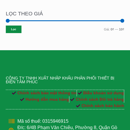
LỌC THEO GIÁ
Lọc
Giá:
0₫
—
10₫
CÔNG TY TNHH XUẤT NHẬP KHẨU PHÂN PHỐI THIẾT BỊ
ĐIỆN TÂM PHÚC
Chính sách bảo mật thông tin
Điều khoản sử dụng
Hướng dẫn mua hàng
Chính sách Đổi trả hàng
Chính sách bảo hành
Mã số thuế: 0315946915
Đ/c: 6/4B Phạm Văn Chiêu, Phường 8, Quận Gò