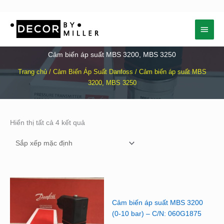
Nhảy
Menu
tới
nội
chính
dung
Cảm biến áp suất MBS 3200, MBS 3250
Trang chủ
/
Cảm Biến Áp Suất Danfoss
/ Cảm biến áp suất MBS
3200, MBS 3250
Hiển thị tất cả 4 kết quả
Cảm biến áp suất MBS 3200
(0-10 bar) – C/N: 060G1875