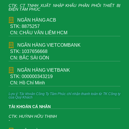
CTK: CT TNHH XUẤT NHẬP KHẨU PHÂN PHỐI THIẾT BỊ
ĐIỆN TÂM PHÚC
NGÂN HÀNG ACB
STK: 8875257
CN: CHÂU VĂN LIÊM HCM
NGÂN HÀNG VIETCOMBANK
STK: 1037656668
CN: BẮC SÀI GÒN
NGÂN HÀNG VIETBANK
STK: 000000343219
CN: Hồ Chí Minh
Lưu ý: Tài khoản Công Ty Tâm Phúc chỉ nhận thanh toán từ TK Công ty
của Quý Khách
TÀI KHOẢN CÁ NHÂN
CTK: HUỲNH HỮU THỊNH
-