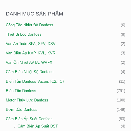
M
Á
Á
K
DANH MỤC SẢN PHẨM
T
T
I
Ố
Ố
Công Tắc Nhiệt Độ Danfoss
(6)
Ế
I
I
M
Thiết Bị Lọc Danfoss
(8)
T
Đ
:
H
A
Van An Toàn SFA, SFV, DSV
(2)
I
Van Điều Áp KVP, KVL, KVR
(3)
Ể
Van Ổn Nhiệt AVTA, WVFX
(2)
U
Cảm Biến Nhiệt Độ Danfoss
(4)
Biến Tần Danfoss Vacon, IC2, IC7
(11)
Biến Tần Danfoss
(791)
Motor Thủy Lực Danfoss
(190)
Bơm Dầu Danfoss
(149)
Cảm Biến Áp Suất Danfoss
(83)
Cảm Biến Áp Suất DST
(4)