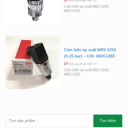
1
₫
Giá sau thuế VAT:
1
₫
Cảm biến áp suất MBS 3200,
MBS 3250
Cảm biến áp suất MBS 3250
(0-25 bar) – C/N: 060G1865
1
₫
Giá sau thuế VAT:
1
₫
Cảm biến áp suất MBS 3200,
MBS 3250
T
G
G
Tìm kiếm
Ì
I
I