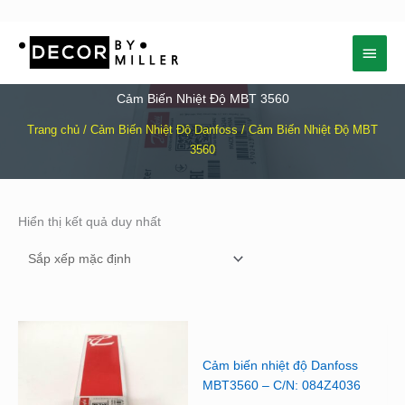
Nhảy
Menu
tới
nội
chính
dung
Cảm Biến Nhiệt Độ MBT 3560
Trang chủ
/
Cảm Biến Nhiệt Độ Danfoss
/ Cảm Biến Nhiệt Độ MBT
3560
Hiển thị kết quả duy nhất
Cảm biến nhiệt độ Danfoss
MBT3560 – C/N: 084Z4036