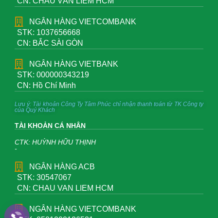
CN: CHÂU VĂN LIÊM HCM
NGÂN HÀNG VIETCOMBANK
STK: 1037656668
CN: BẮC SÀI GÒN
NGÂN HÀNG VIETBANK
STK: 000000343219
CN: Hồ Chí Minh
Lưu ý: Tài khoản Công Ty Tâm Phúc chỉ nhận thanh toán từ TK Công ty
của Quý Khách
TÀI KHOẢN CÁ NHÂN
CTK: HUỲNH HỮU THỊNH
-
NGÂN HÀNG ACB
STK: 30547067
CN: CHAU VAN LIEM HCM
NGÂN HÀNG VIETCOMBANK