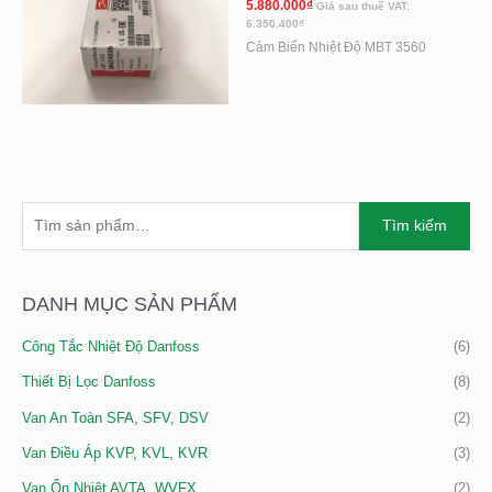
5.880.000
₫
Giá sau thuế VAT:
6.350.400
₫
Cảm Biến Nhiệt Độ MBT 3560
T
Tìm kiếm
Ì
M
K
DANH MỤC SẢN PHẨM
I
Công Tắc Nhiệt Độ Danfoss
(6)
Ế
M
Thiết Bị Lọc Danfoss
(8)
:
Van An Toàn SFA, SFV, DSV
(2)
Van Điều Áp KVP, KVL, KVR
(3)
Van Ổn Nhiệt AVTA, WVFX
(2)