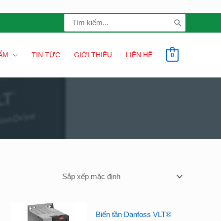
Search
for:
ẨM
TIN TỨC
GIỚI THIỆU
LIÊN HỆ
0
Biến tần Danfoss VLT®