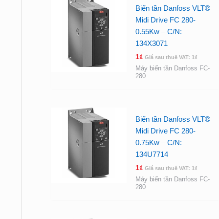
Biến tần Danfoss VLT®
Midi Drive FC 280-
0.55Kw – C/N:
134X3071
1
₫
Giá sau thuế VAT:
1
₫
Máy biến tần Danfoss FC-
280
Biến tần Danfoss VLT®
Midi Drive FC 280-
0.75Kw – C/N:
134U7714
1
₫
Giá sau thuế VAT:
1
₫
Máy biến tần Danfoss FC-
280