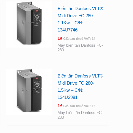
Biến tần Danfoss VLT®
Midi Drive FC 280-
1.1Kw – C/N:
134U7746
1
₫
Giá sau thuế VAT:
1
₫
Máy biến tần Danfoss FC-
280
Biến tần Danfoss VLT®
Midi Drive FC 280-
1.5Kw – C/N:
134U2981
1
₫
Giá sau thuế VAT:
1
₫
Máy biến tần Danfoss FC-
280