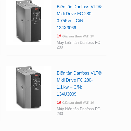
Biến tần Danfoss VLT®
Midi Drive FC 280-
0.75Kw – C/N:
134X3066
1
₫
Giá sau thuế VAT:
1
₫
Máy biến tần Danfoss FC-
280
Biến tần Danfoss VLT®
Midi Drive FC 280-
1.1Kw – C/N:
134U3009
1
₫
Giá sau thuế VAT:
1
₫
Máy biến tần Danfoss FC-
280