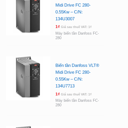
Midi Drive FC 280-
0.55Kw – C/N:
134U3007
1
₫
Giá sau thuế VAT:
1
₫
Máy biến tần Danfoss FC-
280
Biến tần Danfoss VLT®
Midi Drive FC 280-
0.55Kw – C/N:
134U7713
1
₫
Giá sau thuế VAT:
1
₫
Máy biến tần Danfoss FC-
280