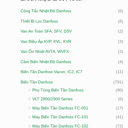
I
Ố
Ố
Công Tắc Nhiệt Độ Danfoss
(6)
Ế
I
I
Thiết Bị Lọc Danfoss
(8)
M
T
Đ
:
Van An Toàn SFA, SFV, DSV
(2)
H
A
I
Van Điều Áp KVP, KVL, KVR
(3)
Ể
Van Ổn Nhiệt AVTA, WVFX
(2)
U
Cảm Biến Nhiệt Độ Danfoss
(4)
Biến Tần Danfoss Vacon, IC2, IC7
(11)
Biến Tần Danfoss
(791)
Phụ Tùng Biến Tần Danfoss
(90)
VLT 2800/2900 Series
(6)
Máy Biến Tần Danfoss FC-051
(17)
Máy Biến Tần Danfoss FC-101
(41)
Máy Biến Tần Danfoss FC-102
(72)