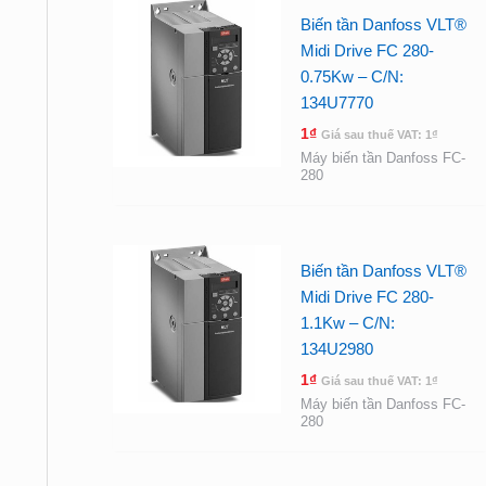
Biến tần Danfoss VLT®
Midi Drive FC 280-
0.75Kw – C/N:
134U7770
1
₫
Giá sau thuế VAT:
1
₫
Máy biến tần Danfoss FC-
280
Biến tần Danfoss VLT®
Midi Drive FC 280-
1.1Kw – C/N:
134U2980
1
₫
Giá sau thuế VAT:
1
₫
Máy biến tần Danfoss FC-
280