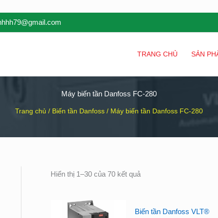
inhhh79@gmail.com
TRANG CHỦ
SẢN PH
Máy biến tần Danfoss FC-280
Trang chủ
/
Biến tần Danfoss
/ Máy biến tần Danfoss FC-280
Hiển thị 1–30 của 70 kết quả
Biến tần Danfoss VLT®