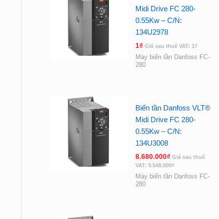
Midi Drive FC 280-
0.55Kw – C/N:
134U2978
1
₫
Giá sau thuế VAT:
1
₫
Máy biến tần Danfoss FC-
280
Biến tần Danfoss VLT®
Midi Drive FC 280-
0.55Kw – C/N:
134U3008
8.680.000
₫
Giá sau thuế
VAT:
9.548.000
₫
Máy biến tần Danfoss FC-
280