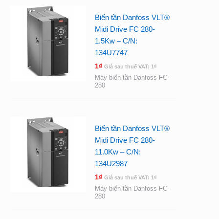
Biến tần Danfoss VLT®
Midi Drive FC 280-
1.5Kw – C/N:
134U7747
1
₫
Giá sau thuế VAT:
1
₫
Máy biến tần Danfoss FC-
280
Biến tần Danfoss VLT®
Midi Drive FC 280-
11.0Kw – C/N:
134U2987
1
₫
Giá sau thuế VAT:
1
₫
Máy biến tần Danfoss FC-
280