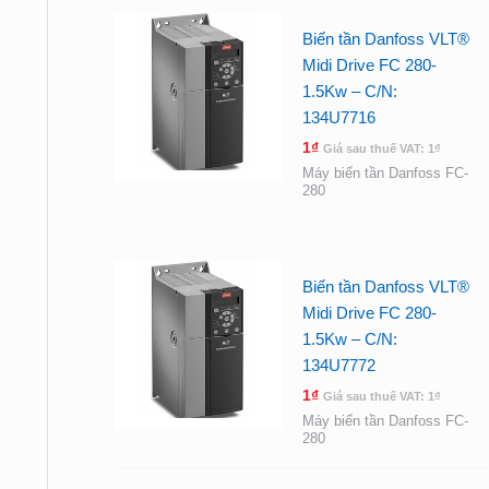
Biến tần Danfoss VLT®
Midi Drive FC 280-
1.5Kw – C/N:
134U7716
1
₫
Giá sau thuế VAT:
1
₫
Máy biến tần Danfoss FC-
280
Biến tần Danfoss VLT®
Midi Drive FC 280-
1.5Kw – C/N:
134U7772
1
₫
Giá sau thuế VAT:
1
₫
Máy biến tần Danfoss FC-
280