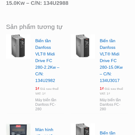
15.0Kw – C/N: 134U2988
Sản phẩm tương tự
Biến tần
Biến tần
Danfoss
Danfoss
VLT® Midi
VLT® Midi
Drive FC
Drive FC
280-2.2Kw –
280-15.0Kw
C/N:
– C/N:
134U2982
134U3017
1
₫
1
₫
Giá sau thuế
Giá sau thuế
VAT:
1
₫
VAT:
1
₫
Máy biến tần
Máy biến tần
Danfoss FC-
Danfoss FC-
280
280
Màn hình
Biến tần