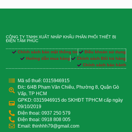
CÔNG TY TNHH XUẤT NHẬP KHẨU PHÂN PHỐI THIẾT BỊ
ĐIỆN TÂM PHÚC
Chính sách bảo mật thông tin
Điều khoản sử dụng
Hướng dẫn mua hàng
Chính sách Đổi trả hàng
Chính sách bảo hành
Mã số thuế: 0315946915
Đ/c: 6/4B Phạm Văn Chiêu, Phường 8, Quận Gò
Vấp, TP HCM
GPKD: 0315946915 do SKHĐT TPHCM cấp ngày
09/10/2019
Điện thoại: 0937 250 579
Điện thoại: 0918 808 005
Email: thinhhh79@gmail.com