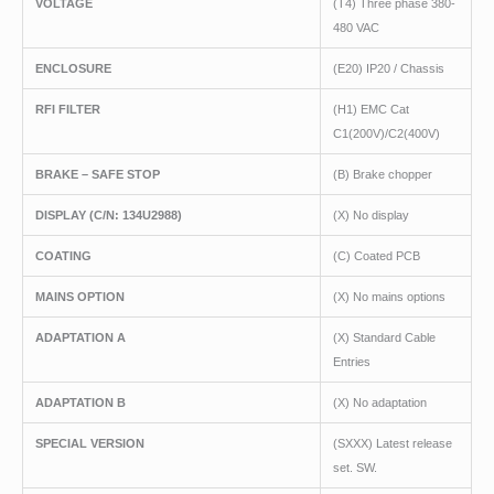
VOLTAGE
(T4) Three phase 380-
480 VAC
ENCLOSURE
(E20) IP20 / Chassis
RFI FILTER
(H1) EMC Cat
C1(200V)/C2(400V)
BRAKE – SAFE STOP
(B) Brake chopper
DISPLAY
(C/N
: 134U2988)
(X) No display
COATING
(C) Coated PCB
MAINS OPTION
(X) No mains options
ADAPTATION A
(X) Standard Cable
Entries
ADAPTATION B
(X) No adaptation
SPECIAL VERSION
(SXXX) Latest release
set. SW.