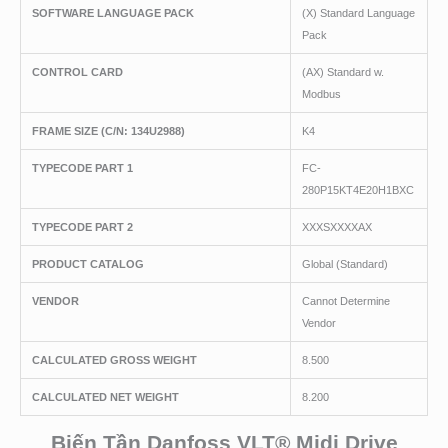
SOFTWARE LANGUAGE PACK
(X) Standard Language
Pack
CONTROL CARD
(AX) Standard w.
Modbus
FRAME SIZE (C/N: 134U2988)
K4
TYPECODE PART 1
FC-
280P15KT4E20H1BXC
TYPECODE PART 2
XXXSXXXXAX
PRODUCT CATALOG
Global (Standard)
VENDOR
Cannot Determine
Vendor
CALCULATED GROSS WEIGHT
8.500
CALCULATED NET WEIGHT
8.200
Biến Tần Danfoss
VLT®
Midi Drive