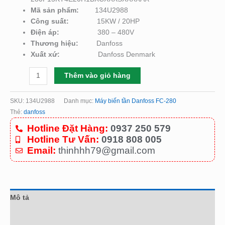
Mã sản phẩm:
134U2988
Công suất:
15KW / 20HP
Điện áp:
380 – 480V
Thương hiệu:
Danfoss
Xuất xứ:
Danfoss Denmark
Thêm vào giỏ hàng
SKU:
134U2988
Danh mục:
Máy biến tần Danfoss FC-280
Thẻ:
danfoss
Hotline Đặt Hàng:
0937 250 579
Hotline Tư Vấn:
0918 808 005
Email:
thinhhh79@gmail.com
Mô tả
Đánh giá (0)