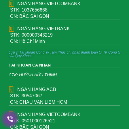
NGÂN HÀNG VIETCOMBANK
STK: 1037656668
CN: BẮC SÀI GÒN
NGÂN HÀNG VIETBANK
STK: 000000343219
CN: Hồ Chí Minh
Lưu ý: Tài khoản Công Ty Tâm Phúc chỉ nhận thanh toán từ TK Công ty
của Quý Khách
TÀI KHOẢN CÁ NHÂN
CTK: HUỲNH HỮU THỊNH
-
NGÂN HÀNG ACB
STK: 30547067
CN: CHAU VAN LIEM HCM
NGÂN HÀNG VIETCOMBANK
STK: 0501000126521
CN: BẮC SÀI GÒN