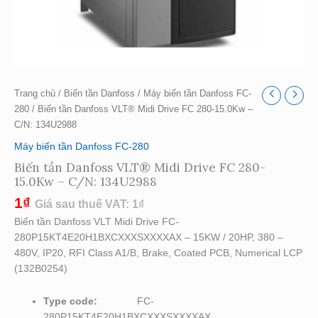
Trang chủ
/
Biến tần Danfoss
/
Máy biến tần Danfoss FC-
280
/ Biến tần Danfoss VLT® Midi Drive FC 280-15.0Kw –
C/N: 134U2988
Máy biến tần Danfoss FC-280
Biến tần Danfoss VLT® Midi Drive FC 280-
15.0Kw – C/N: 134U2988
1
₫
Giá sau thuế VAT:
1
₫
Biến tần Danfoss VLT Midi Drive FC-
280P15KT4E20H1BXCXXXSXXXXAX – 15KW / 20HP, 380 –
480V, IP20, RFI Class A1/B, Brake, Coated PCB, Numerical LCP
(132B0254)
Type code:
FC-
280P15KT4E20H1BXCXXXSXXXXAX