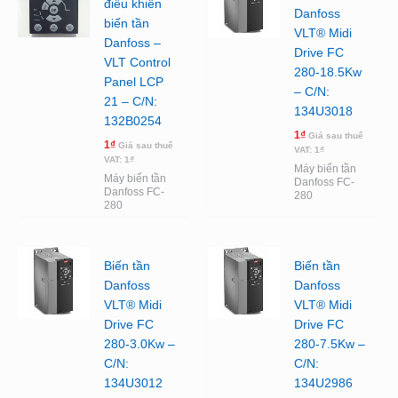
điều khiển
Danfoss
biến tần
VLT® Midi
Danfoss –
Drive FC
VLT Control
280-18.5Kw
Panel LCP
– C/N:
21 – C/N:
134U3018
132B0254
1
₫
Giá sau thuế
1
₫
Giá sau thuế
VAT:
1
₫
VAT:
1
₫
Máy biến tần
Máy biến tần
Danfoss FC-
Danfoss FC-
280
280
Biến tần
Biến tần
Danfoss
Danfoss
VLT® Midi
VLT® Midi
Drive FC
Drive FC
280-3.0Kw –
280-7.5Kw –
C/N:
C/N:
134U3012
134U2986