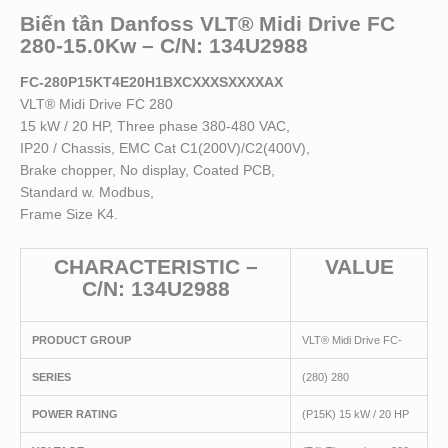
Biến tần Danfoss VLT® Midi Drive FC
280-15.0Kw – C/N: 134U2988
FC-280P15KT4E20H1BXCXXXSXXXXAX
VLT® Midi Drive FC 280
15 kW / 20 HP, Three phase 380-480 VAC,
IP20 / Chassis, EMC Cat C1(200V)/C2(400V),
Brake chopper, No display, Coated PCB,
Standard w. Modbus,
Frame Size K4.
CHARACTERISTIC –
VALUE
C/N: 134U2988
PRODUCT GROUP
VLT® Midi Drive FC-
SERIES
(280) 280
POWER RATING
(P15K) 15 kW / 20 HP