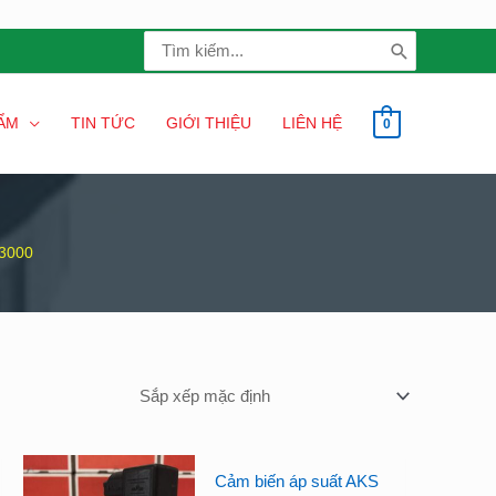
Search
for:
ẨM
TIN TỨC
GIỚI THIỆU
LIÊN HỆ
0
 3000
Cảm biến áp suất AKS