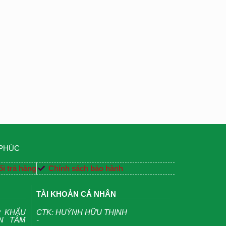
 PHÚC
i trả hàng
Chính sách bảo hành
TÀI KHOẢN CÁ NHÂN
P KHẨU
CTK: HUỲNH HỮU THỊNH
ỆN TÂM
-