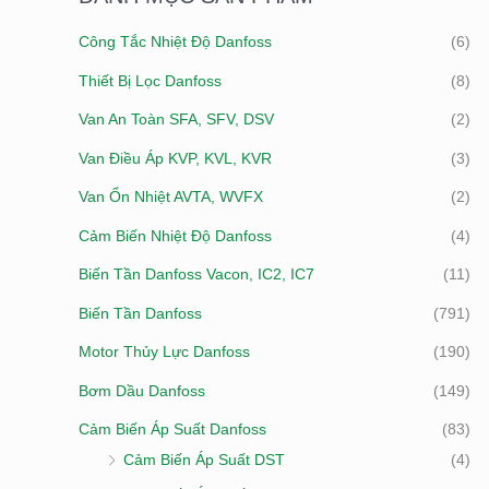
I
Ố
Ố
Công Tắc Nhiệt Độ Danfoss
(6)
Ế
I
I
Thiết Bị Lọc Danfoss
(8)
M
T
Đ
:
Van An Toàn SFA, SFV, DSV
(2)
H
A
I
Van Điều Áp KVP, KVL, KVR
(3)
Ể
Van Ổn Nhiệt AVTA, WVFX
(2)
U
Cảm Biến Nhiệt Độ Danfoss
(4)
Biến Tần Danfoss Vacon, IC2, IC7
(11)
Biến Tần Danfoss
(791)
Motor Thủy Lực Danfoss
(190)
Bơm Dầu Danfoss
(149)
Cảm Biến Áp Suất Danfoss
(83)
Cảm Biến Áp Suất DST
(4)