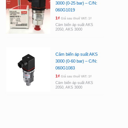
3000 (0-25 bar) – C/N:
060G1019
1
₫
Giá sau thuế VAT:
1
₫
Cảm biến áp suất AKS
2050, AKS 3000
Cảm biến áp suất AKS
3000 (0-60 bar) – C/N:
060G1083
1
₫
Giá sau thuế VAT:
1
₫
Cảm biến áp suất AKS
2050, AKS 3000