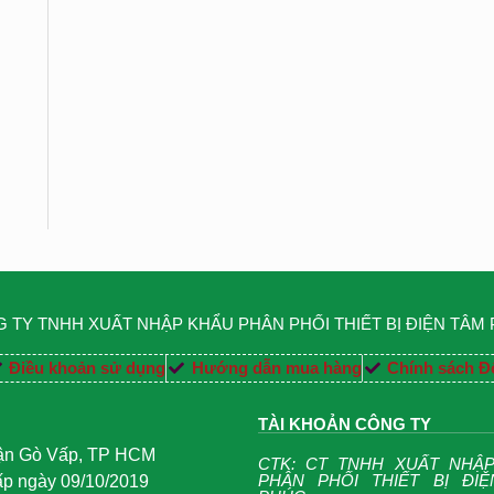
 TY TNHH XUẤT NHẬP KHẨU PHÂN PHỐI THIẾT BỊ ĐIỆN TÂM
Điều khoản sử dụng
Hướng dẫn mua hàng
Chính sách Đổ
TÀI KHOẢN CÔNG TY
uận Gò Vấp, TP HCM
CTK: CT TNHH XUẤT NHẬ
PHÂN PHỐI THIẾT BỊ ĐI
 ngày 09/10/2019