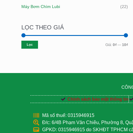
Máy Bơm Chìm Lubi
(22)
LỌC THEO GIÁ
Lọc
Giá:
0₫
—
10₫
CÔNG
Chính sách bảo mật thông tin
Mã số thuế: 0315946915
Đ/c: 6/4B Phạm Văn Chiêu, Phường 8, Q
GPKD: 0315946915 do SKHĐT TPHCM cấp