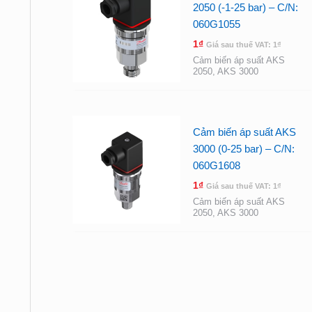
2050 (-1-25 bar) – C/N:
060G1055
1
₫
Giá sau thuế VAT:
1
₫
Cảm biến áp suất AKS
2050, AKS 3000
Cảm biến áp suất AKS
3000 (0-25 bar) – C/N:
060G1608
1
₫
Giá sau thuế VAT:
1
₫
Cảm biến áp suất AKS
2050, AKS 3000