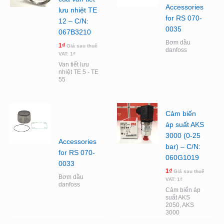
Accessories
lưu nhiệt TE
for RS 070-
12 – C/N:
0035
067B3210
Bơm dầu
1
₫
Giá sau thuế
danfoss
VAT:
1
₫
Van tiết lưu
nhiệt TE 5 - TE
55
Cảm biến
áp suất AKS
3000 (0-25
Accessories
bar) – C/N:
for RS 070-
060G1019
0033
1
₫
Giá sau thuế
Bơm dầu
VAT:
1
₫
danfoss
Cảm biến áp
suất AKS
2050, AKS
3000