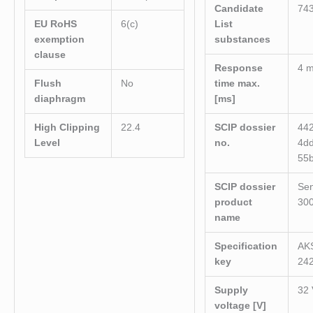
Candidate
743
EU RoHS
6(c)
List
exemption
substances
clause
Response
4 
Flush
No
time max.
diaphragm
[ms]
High Clipping
22.4
SCIP dossier
44
Level
no.
4d
55
SCIP dossier
Se
product
30
name
Specification
AK
key
24
Supply
32
voltage [V]