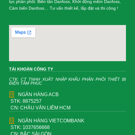
lực phân phối: Biến tần Danfoss, Khởi động mềm Danfoss,
Cảm biến Danfoss… Tư vấn thiết kế, lắp đặt và thi công !
TÀI KHOẢN CÔNG TY
CTK: CT TNHH XUẤT NHẬP KHẨU PHÂN PHỐI THIẾT BỊ
ĐIỆN TÂM PHÚC
NGÂN HÀNG ACB
STK: 8875257
CN: CHÂU VĂN LIÊM HCM
NGÂN HÀNG VIETCOMBANK
STK: 1037656668
CN: BẮC SÀI GÒN