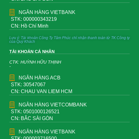
NGÂN HÀNG VIETBANK
STK: 000000343219
CN: Hồ Chí Minh
Lưu ý: Tài khoản Công Ty Tâm Phúc chỉ nhận thanh toán từ TK Công ty
của Quý Khách
TÀI KHOẢN CÁ NHÂN
CTK: HUỲNH HỮU THỊNH
-
NGÂN HÀNG ACB
STK: 30547067
CN: CHAU VAN LIEM HCM
NGÂN HÀNG VIETCOMBANK
STK: 0501000126521
CN: BẮC SÀI GÒN
NGÂN HÀNG VIETBANK
STK: 000003716500