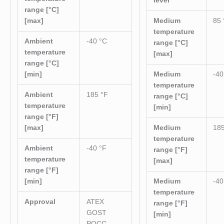
level
range [°C]
[max]
Medium
85 
temperature
Ambient
-40 °C
range [°C]
temperature
[max]
range [°C]
[min]
Medium
-40
temperature
Ambient
185 °F
range [°C]
temperature
[min]
range [°F]
[max]
Medium
185
temperature
Ambient
-40 °F
range [°F]
temperature
[max]
range [°F]
[min]
Medium
-40
temperature
Approval
ATEX
range [°F]
GOST
[min]
POCC