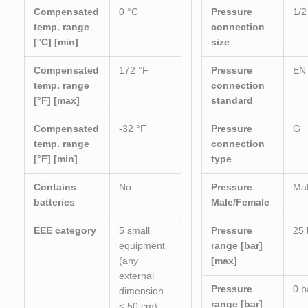
Compensated
0 °C
Pressure
1/2
temp. range
connection
[°C] [min]
size
Compensated
172 °F
Pressure
EN
temp. range
connection
[°F] [max]
standard
Compensated
-32 °F
Pressure
G
temp. range
connection
[°F] [min]
type
Contains
No
Pressure
Ma
batteries
Male/Female
EEE category
5 small
Pressure
25 
equipment
range [bar]
(any
[max]
external
Pressure
0 b
dimension
range [bar]
< 50 cm)