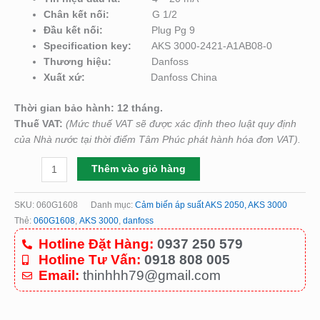
Chân kết nối:
G 1/2
Đầu kết nối:
Plug Pg 9
Specification key:
AKS 3000-2421-A1AB08-0
Thương hiệu:
Danfoss
Xuất xứ:
Danfoss China
Thời gian bảo hành: 12 tháng.
Thuế VAT:
(Mức thuế VAT sẽ được xác định theo luật quy định
của Nhà nước tại thời điểm Tâm Phúc phát hành hóa đơn VAT).
Thêm vào giỏ hàng
SKU:
060G1608
Danh mục:
Cảm biến áp suất AKS 2050, AKS 3000
Thẻ:
060G1608
,
AKS 3000
,
danfoss
Hotline Đặt Hàng:
0937 250 579
Hotline Tư Vấn:
0918 808 005
Email:
thinhhh79@gmail.com