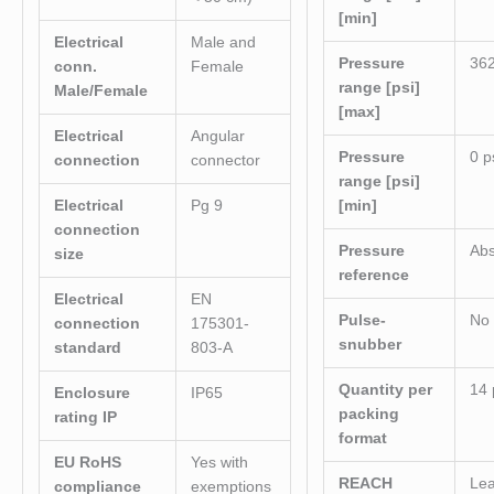
[min]
Electrical
Male and
Pressure
362
conn.
Female
range [psi]
Male/Female
[max]
Electrical
Angular
Pressure
0 p
connection
connector
range [psi]
Electrical
Pg 9
[min]
connection
Pressure
Abs
size
reference
Electrical
EN
Pulse-
No
connection
175301-
snubber
standard
803-A
Quantity per
14 
Enclosure
IP65
packing
rating IP
format
EU RoHS
Yes with
REACH
Lea
compliance
exemptions