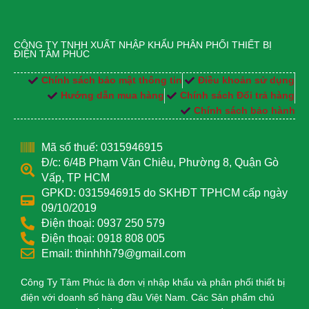
CÔNG TY TNHH XUẤT NHẬP KHẨU PHÂN PHỐI THIẾT BỊ
ĐIỆN TÂM PHÚC
Chính sách bảo mật thông tin
Điều khoản sử dụng
Hướng dẫn mua hàng
Chính sách Đổi trả hàng
Chính sách bảo hành
Mã số thuế: 0315946915
Đ/c: 6/4B Phạm Văn Chiêu, Phường 8, Quận Gò
Vấp, TP HCM
GPKD: 0315946915 do SKHĐT TPHCM cấp ngày
09/10/2019
Điện thoại: 0937 250 579
Điện thoại: 0918 808 005
Email: thinhhh79@gmail.com
Công Ty Tâm Phúc là đơn vị nhập khẩu và phân phối thiết bị
điện với doanh số hàng đầu Việt Nam. Các Sản phẩm chủ