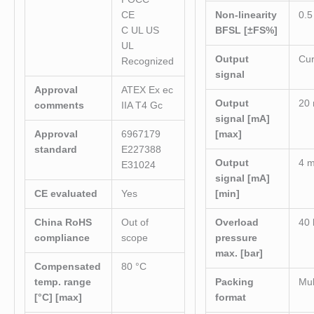
CE
Non-linearity
0.5
C UL US
BFSL [±FS%]
UL
Output
Cur
Recognized
signal
Approval
ATEX Ex ec
Output
20
comments
IIA T4 Gc
signal [mA]
Approval
6967179
[max]
standard
E227388
Output
4 
E31024
signal [mA]
CE evaluated
Yes
[min]
China RoHS
Out of
Overload
40 
compliance
scope
pressure
max. [bar]
Compensated
80 °C
temp. range
Packing
Mul
[°C] [max]
format