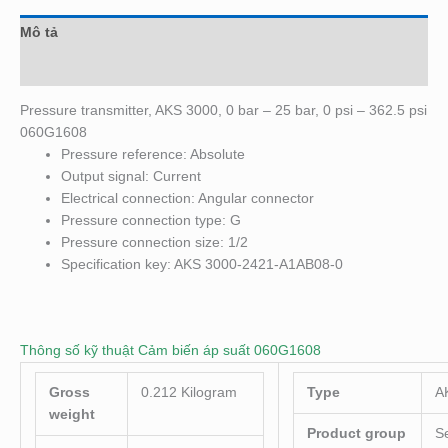
Mô tả
Đánh giá (0)
Pressure transmitter, AKS 3000, 0 bar – 25 bar, 0 psi – 362.5 psi
060G1608
Pressure reference: Absolute
Output signal: Current
Electrical connection: Angular connector
Pressure connection type: G
Pressure connection size: 1/2
Specification key: AKS 3000-2421-A1AB08-0
Thông số kỹ thuật Cảm biến áp suất 060G1608
Gross
0.212 Kilogram
Type
A
weight
Product group
S