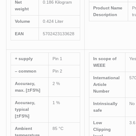
Net
0.186 Kilogram
Product Name
P
weight
Description
tr
Volume
0.424 Liter
EAN
5702423133628
+ supply
Pin 1
In scope of
Ye
WEEE
– common
Pin 2
International
57
Accuracy,
2 %
Article
max. [±FS%]
Number
Accuracy,
1 %
Intrinsically
No
typical
safe
[±FS%]
Low
3.6
Ambient
85 °C
Clipping
temperature