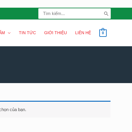
Search
for:
ẨM
TIN TỨC
GIỚI THIỆU
LIÊN HỆ
0
chọn của bạn.