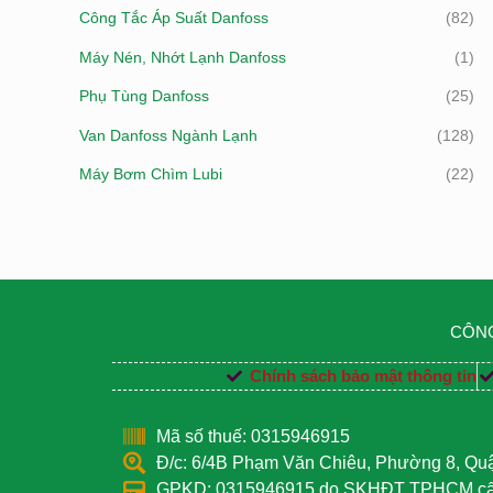
Công Tắc Áp Suất Danfoss
(82)
Máy Nén, Nhớt Lạnh Danfoss
(1)
Phụ Tùng Danfoss
(25)
Van Danfoss Ngành Lạnh
(128)
Máy Bơm Chìm Lubi
(22)
CÔNG
Chính sách bảo mật thông tin
Mã số thuế: 0315946915
Đ/c: 6/4B Phạm Văn Chiêu, Phường 8, Q
GPKD: 0315946915 do SKHĐT TPHCM cấp