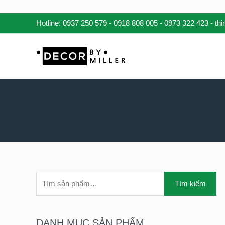
Nhảy
Hotline:
0937 250 579
-
0918 808 005
-
0973 322 423
- th
tới
nội
dung
T
Tìm kiếm
Ì
M
K
DANH MỤC SẢN PHẨM