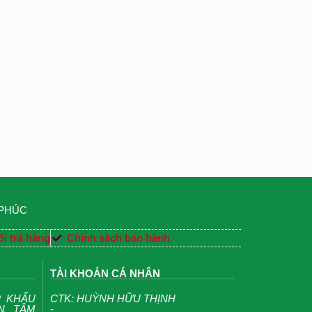
 PHÚC
i trả hàng
Chính sách bảo hành
TÀI KHOẢN CÁ NHÂN
P KHẨU
CTK: HUỲNH HỮU THỊNH
ỆN TÂM
-