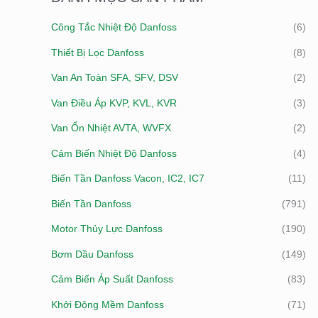
I
Công Tắc Nhiệt Độ Danfoss
(6)
Ế
Thiết Bị Lọc Danfoss
(8)
M
:
Van An Toàn SFA, SFV, DSV
(2)
Van Điều Áp KVP, KVL, KVR
(3)
Van Ổn Nhiệt AVTA, WVFX
(2)
Cảm Biến Nhiệt Độ Danfoss
(4)
Biến Tần Danfoss Vacon, IC2, IC7
(11)
Biến Tần Danfoss
(791)
Motor Thủy Lực Danfoss
(190)
Bơm Dầu Danfoss
(149)
Cảm Biến Áp Suất Danfoss
(83)
Khởi Động Mềm Danfoss
(71)