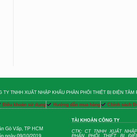
 TY TNHH XUẤT NHẬP KHẨU PHÂN PHỐI THIẾT BỊ ĐIỆN TÂM
Điều khoản sử dụng
Hướng dẫn mua hàng
Chính sách Đổ
TÀI KHOẢN CÔNG TY
uận Gò Vấp, TP HCM
CTK: CT TNHH XUẤT NHẬ
PHÂN PHỐI THIẾT BỊ ĐI
 ngày 09/10/2019