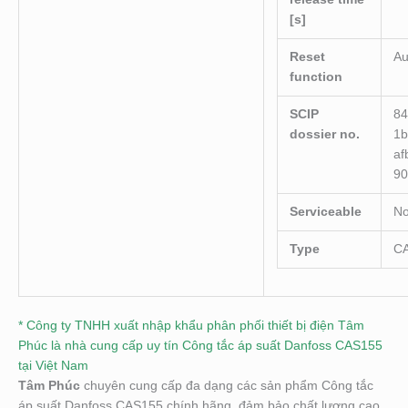
[s]
Reset
Au
function
SCIP
84
dossier no.
1b
af
90
Serviceable
N
Type
C
* Công ty TNHH xuất nhập khẩu phân phối thiết bị điện Tâm
Phúc là nhà cung cấp uy tín Công tắc áp suất Danfoss CAS155
tại Việt Nam
Tâm Phúc
chuyên cung cấp đa dạng các sản phẩm Công tắc
áp suất Danfoss CAS155 chính hãng, đảm bảo chất lượng cao,