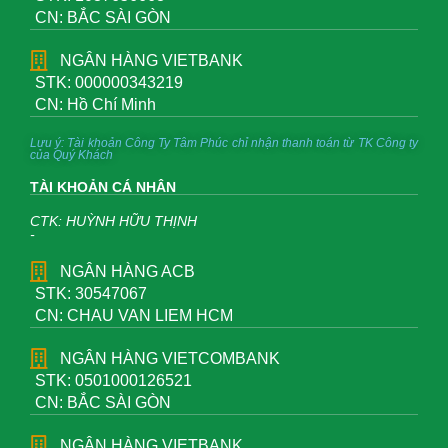
CN: BẮC SÀI GÒN
NGÂN HÀNG VIETBANK
STK: 000000343219
CN: Hồ Chí Minh
Lưu ý: Tài khoản Công Ty Tâm Phúc chỉ nhận thanh toán từ TK Công ty
của Quý Khách
TÀI KHOẢN CÁ NHÂN
CTK: HUỲNH HỮU THỊNH
-
NGÂN HÀNG ACB
STK: 30547067
CN: CHAU VAN LIEM HCM
NGÂN HÀNG VIETCOMBANK
STK: 0501000126521
CN: BẮC SÀI GÒN
NGÂN HÀNG VIETBANK