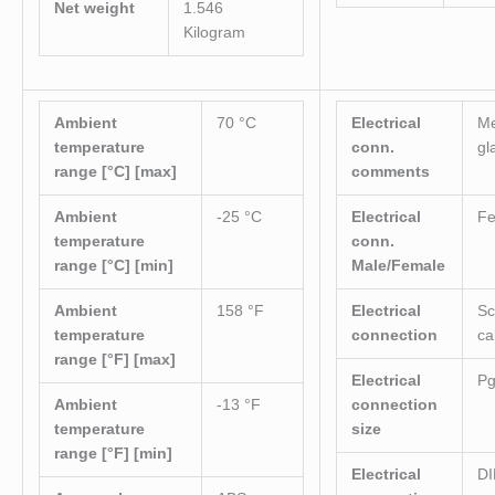
Net weight
1.546
Kilogram
Ambient
70 °C
Electrical
Me
temperature
conn.
gl
range [°C] [max]
comments
Ambient
-25 °C
Electrical
F
temperature
conn.
range [°C] [min]
Male/Female
Ambient
158 °F
Electrical
S
temperature
connection
ca
range [°F] [max]
Electrical
Pg
Ambient
-13 °F
connection
temperature
size
range [°F] [min]
Electrical
DI