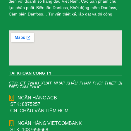
điện với doanh số hàng đầu Việt Nam. Các Sản phẩm chủ
lực phân phối: Biến tần Danfoss, Khởi động mềm Danfoss,
Cảm biến Danfoss… Tư vấn thiết kế, lắp đặt và thi công !
TÀI KHOẢN CÔNG TY
CTK: CT TNHH XUẤT NHẬP KHẨU PHÂN PHỐI THIẾT BỊ
ĐIỆN TÂM PHÚC
NGÂN HÀNG ACB
STK: 8875257
CN: CHÂU VĂN LIÊM HCM
NGÂN HÀNG VIETCOMBANK
STK: 1037656668