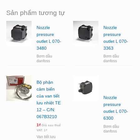
Sản phẩm tương tự
Nozzle
Nozzle
pressure
pressure
outlet L 070-
outlet L 070-
3480
3363
Bơm dầu
Bơm dầu
danfoss
danfoss
Bộ phận
cảm biến
của van tiết
Nozzle
lưu nhiệt TE
pressure
12 – C/N:
outlet L 070-
067B3210
6300
1
₫
Giá sau thuế
Bơm dầu
VAT:
1
₫
danfoss
Van tiết lưu