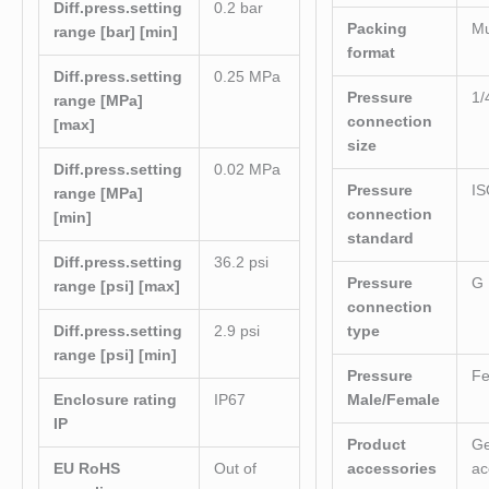
Diff.press.setting
0.2 bar
Packing
Mu
range [bar] [min]
format
Diff.press.setting
0.25 MPa
Pressure
1/
range [MPa]
connection
[max]
size
Diff.press.setting
0.02 MPa
Pressure
IS
range [MPa]
connection
[min]
standard
Diff.press.setting
36.2 psi
Pressure
G
range [psi] [max]
connection
Diff.press.setting
2.9 psi
type
range [psi] [min]
Pressure
F
Enclosure rating
IP67
Male/Female
IP
Product
Ge
EU RoHS
Out of
accessories
ac