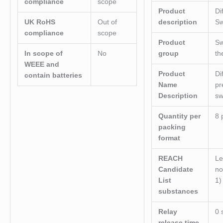
compliance
scope
Product
Di
UK RoHS
Out of
description
Sw
compliance
scope
Product
Sw
In scope of
No
group
th
WEEE and
Product
Di
contain batteries
Name
pr
Description
sw
Quantity per
8 
packing
format
REACH
Le
Candidate
no
List
1)
substances
Relay
0 
release time