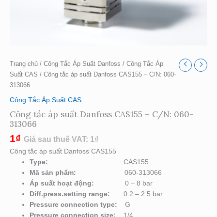
Trang chủ
/
Công Tắc Áp Suất Danfoss
/
Công Tắc Áp
Suất CAS
/ Công tắc áp suất Danfoss CAS155 – C/N: 060-
313066
Công Tắc Áp Suất CAS
Công tắc áp suất Danfoss CAS155 – C/N: 060-
313066
1
₫
Giá sau thuế VAT:
1
₫
Công tắc áp suất Danfoss CAS155
Type
:
CAS155
Mã sản phẩm:
060-313066
Áp suất hoạt động:
0 – 8 bar
Diff.press.setting range:
0.2 – 2.5 bar
Pressure connection type:
G
Pressure connection size:
1/4