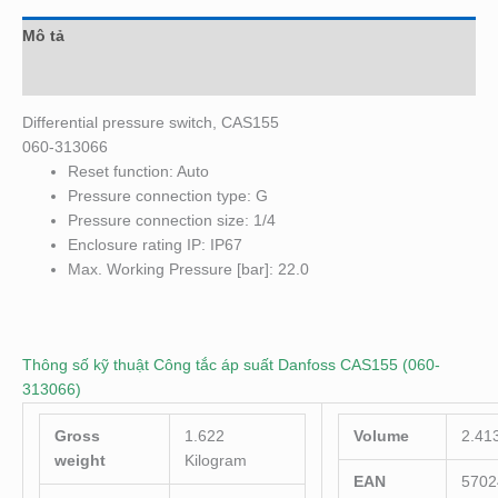
Mô tả
Đánh giá (0)
Differential pressure switch, CAS155
060-313066
Reset function: Auto
Pressure connection type: G
Pressure connection size: 1/4
Enclosure rating IP: IP67
Max. Working Pressure [bar]: 22.0
Thông số kỹ thuật Công tắc áp suất Danfoss CAS155 (060-
313066)
Gross
1.622
Volume
2.413
weight
Kilogram
EAN
5702