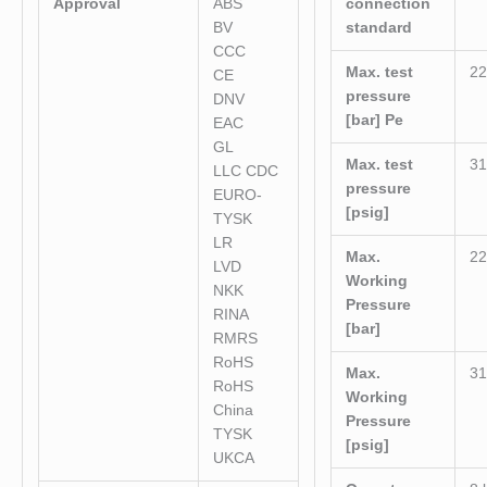
Approval
ABS
connection
BV
standard
CCC
Max. test
22
CE
pressure
DNV
[bar] Pe
EAC
GL
Max. test
31
LLC CDC
pressure
EURO-
[psig]
TYSK
LR
Max.
22
LVD
Working
NKK
Pressure
RINA
[bar]
RMRS
RoHS
Max.
31
RoHS
Working
China
Pressure
TYSK
[psig]
UKCA