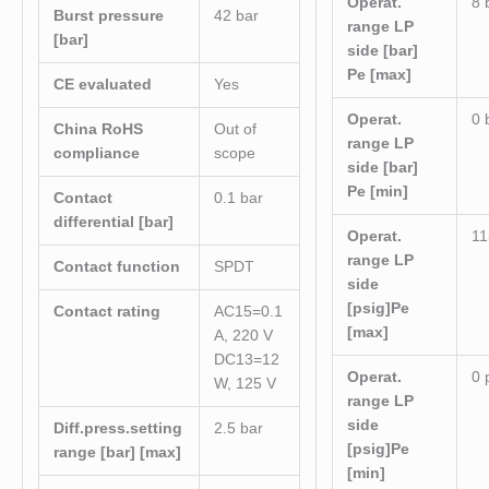
Operat.
8 
Burst pressure
42 bar
range LP
[bar]
side [bar]
Pe [max]
CE evaluated
Yes
Operat.
0 
China RoHS
Out of
range LP
compliance
scope
side [bar]
Pe [min]
Contact
0.1 bar
differential [bar]
Operat.
11
range LP
Contact function
SPDT
side
[psig]Pe
Contact rating
AC15=0.1
[max]
A, 220 V
DC13=12
Operat.
0 
W, 125 V
range LP
side
Diff.press.setting
2.5 bar
[psig]Pe
range [bar] [max]
[min]