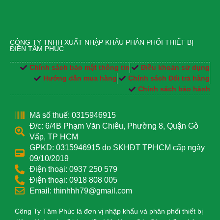
CÔNG TY TNHH XUẤT NHẬP KHẨU PHÂN PHỐI THIẾT BỊ
ĐIỆN TÂM PHÚC
Chính sách bảo mật thông tin
Điều khoản sử dụng
Hướng dẫn mua hàng
Chính sách Đổi trả hàng
Chính sách bảo hành
Mã số thuế: 0315946915
Đ/c: 6/4B Phạm Văn Chiêu, Phường 8, Quận Gò
Vấp, TP HCM
GPKD: 0315946915 do SKHĐT TPHCM cấp ngày
09/10/2019
Điện thoại: 0937 250 579
Điện thoại: 0918 808 005
Email: thinhhh79@gmail.com
Công Ty Tâm Phúc là đơn vị nhập khẩu và phân phối thiết bị