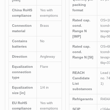
[mm]
packing
China RoHS
Yes with
format
compliance
exemptions
Rated cap.
OS=10
Connection
Brass
cond.
tcond
material
Range N
tevap
[IMP]
tliq=9
Contains
No
batteries
Rated cap.
OS=6
cond.
tcond
Direction
Angleway
Range N [SI]
tevap
tliq=3
Equalization
Flare
connection
REACH
Lead 
type
Candidate
no. 7
List
1)
Equalization
1/4 in
substances
size [in]
Refrigerants
R404
EU RoHS
Yes with
compliance
exemptions
SCIP
c164e