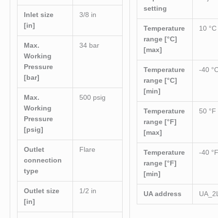
setting
Inlet size
3/8 in
[in]
Temperature
10 °C
range [°C]
Max.
34 bar
[max]
Working
Pressure
Temperature
-40 °
[bar]
range [°C]
[min]
Max.
500 psig
Working
Temperature
50 °F
Pressure
range [°F]
[psig]
[max]
Outlet
Flare
Temperature
-40 °
connection
range [°F]
type
[min]
Outlet size
1/2 in
UA address
UA_2
[in]