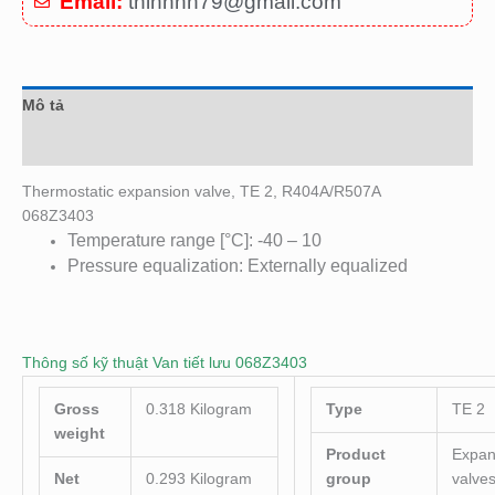
Email:
thinhhh79@gmail.com
Mô tả
Đánh giá (0)
Thermostatic expansion valve, TE 2, R404A/R507A
068Z3403
Temperature range [°C]: -40 – 10
Pressure equalization: Externally equalized
Thông số kỹ thuật Van tiết lưu 068Z3403
Gross
0.318 Kilogram
Type
TE 2
weight
Product
Expan
Net
0.293 Kilogram
group
valve