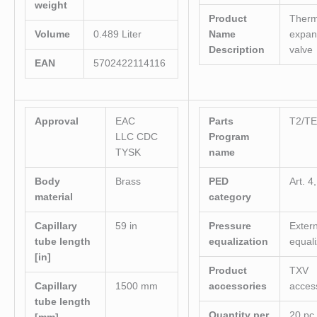
weight
Product
Therm
Volume
0.489 Liter
Name
expan
Description
valve
EAN
5702422114116
Approval
EAC
Parts
T2/T
LLC CDC
Program
TYSK
name
Body
Brass
PED
Art. 4
material
category
Capillary
59 in
Pressure
Extern
tube length
equalization
equal
[in]
Product
TXV
Capillary
1500 mm
accessories
acces
tube length
Quantity per
20 pc