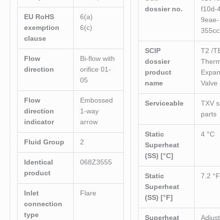
dossier no.
f10d-
EU RoHS
6(a)
9eae-
exemption
6(c)
355cc
clause
SCIP
T2 /T
Flow
Bi-flow with
dossier
Therm
direction
orifice 01-
product
Expan
05
name
Valve
Flow
Embossed
Serviceable
TXV s
direction
1-way
parts
indicator
arrow
Static
4 °C
Fluid Group
2
Superheat
(SS) [°C]
Identical
068Z3555
product
Static
7.2 °
Superheat
Inlet
Flare
(SS) [°F]
connection
type
Superheat
Adjus