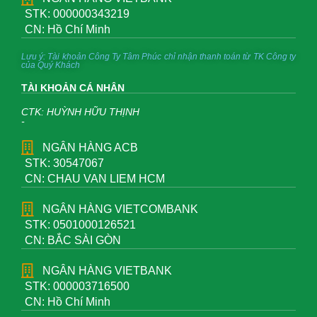
STK: 000000343219
CN: Hồ Chí Minh
Lưu ý: Tài khoản Công Ty Tâm Phúc chỉ nhận thanh toán từ TK Công ty
của Quý Khách
TÀI KHOẢN CÁ NHÂN
CTK: HUỲNH HỮU THỊNH
-
NGÂN HÀNG ACB
STK: 30547067
CN: CHAU VAN LIEM HCM
NGÂN HÀNG VIETCOMBANK
STK: 0501000126521
CN: BẮC SÀI GÒN
NGÂN HÀNG VIETBANK
STK: 000003716500
CN: Hồ Chí Minh