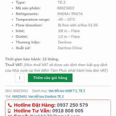
Type:
TE 2
Mã sản phẩm:
068Z3403
Refrigerants:
R404A / R507A
Temperature range:
-40 – 10°C
Flow direction
:
Bi-flow with orifice 01-05
Inlet:
3/8 in – Flare
Outlet:
1/2 in – Flare
Thương hiệu:
Danfoss
Xuất xứ:
Danfoss China
Thời gian bảo hành: 12 tháng.
Thuế VAT:
(Mức thuế VAT sẽ được xác định theo luật quy định
của Nhà nước tại thời điểm Tâm Phúc phát hành hóa đơn VAT)
Thêm vào giỏ hàng
SKU:
068Z3403
Danh mục:
Van tiết lưu nhiệt T 2, TE 2
Thẻ:
068Z3403
,
Van tiết lưu Danfoss TE 2
Hotline Đặt Hàng:
0937 250 579
Hotline Tư Vấn:
0918 808 005