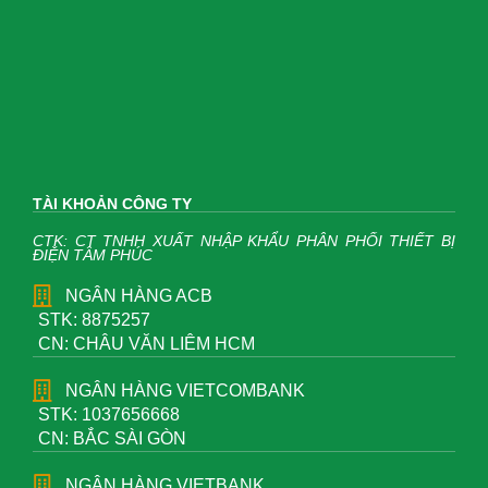
TÀI KHOẢN CÔNG TY
CTK: CT TNHH XUẤT NHẬP KHẨU PHÂN PHỐI THIẾT BỊ
ĐIỆN TÂM PHÚC
NGÂN HÀNG ACB
STK: 8875257
CN: CHÂU VĂN LIÊM HCM
NGÂN HÀNG VIETCOMBANK
STK: 1037656668
CN: BẮC SÀI GÒN
NGÂN HÀNG VIETBANK