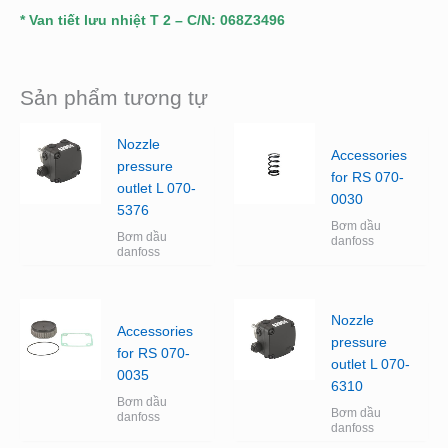
* Van tiết lưu nhiệt T 2 – C/N: 068Z3496
Sản phẩm tương tự
Nozzle
Accessories
pressure
for RS 070-
outlet L 070-
0030
5376
Bơm dầu
Bơm dầu
danfoss
danfoss
Nozzle
Accessories
pressure
for RS 070-
outlet L 070-
0035
6310
Bơm dầu
Bơm dầu
danfoss
danfoss