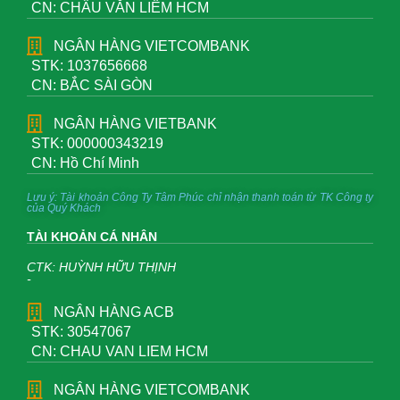
CN: CHÂU VĂN LIÊM HCM
NGÂN HÀNG VIETCOMBANK
STK: 1037656668
CN: BẮC SÀI GÒN
NGÂN HÀNG VIETBANK
STK: 000000343219
CN: Hồ Chí Minh
Lưu ý: Tài khoản Công Ty Tâm Phúc chỉ nhận thanh toán từ TK Công ty
của Quý Khách
TÀI KHOẢN CÁ NHÂN
CTK: HUỲNH HỮU THỊNH
-
NGÂN HÀNG ACB
STK: 30547067
CN: CHAU VAN LIEM HCM
NGÂN HÀNG VIETCOMBANK