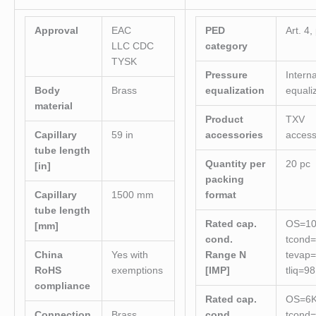
Approval
EAC
PED
Art. 4,
LLC CDC
category
TYSK
Pressure
Interna
Body
Brass
equalization
equali
material
Product
TXV
Capillary
59 in
accessories
access
tube length
Quantity per
20 pc
[in]
packing
Capillary
1500 mm
format
tube length
Rated cap.
OS=10
[mm]
cond.
tcond=
China
Yes with
Range N
tevap=
RoHS
exemptions
[IMP]
tliq=98
compliance
Rated cap.
OS=6
Connection
Brass
cond.
tcond=