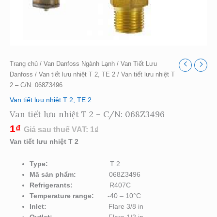
Trang chủ
/
Van Danfoss Ngành Lạnh
/
Van Tiết Lưu
Danfoss
/
Van tiết lưu nhiệt T 2, TE 2
/ Van tiết lưu nhiệt T
2 – C/N: 068Z3496
Van tiết lưu nhiệt T 2, TE 2
Van tiết lưu nhiệt T 2 – C/N: 068Z3496
1
₫
Giá sau thuế VAT:
1
₫
Van tiết lưu nhiệt T 2
Type:
T 2
Mã sản phẩm:
068Z3496
Refrigerants:
R407C
Temperature range:
-40 – 10°C
Inlet
:
Flare 3/8 in