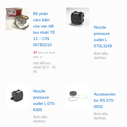
Bộ phận
cảm biến
của van tiết
Nozzle
lưu nhiệt TE
pressure
12 – C/N:
outlet L
067B3210
070L3249
1
₫
Giá sau thuế
Bơm dầu
VAT:
1
₫
danfoss
Van tiết lưu
nhiệt TE 5 - TE
55
Nozzle
Accessories
pressure
for RS 070-
outlet L 070-
0032
6300
Bơm dầu
Bơm dầu
danfoss
danfoss