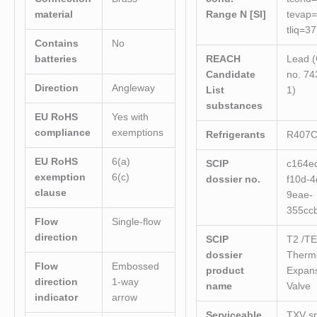
material
Range N [SI]
tevap=
tliq=3
Contains
No
batteries
REACH
Lead 
Candidate
no. 74
Direction
Angleway
List
1)
substances
EU RoHS
Yes with
compliance
exemptions
Refrigerants
R407
EU RoHS
6(a)
SCIP
c164e
exemption
6(c)
dossier no.
f10d-4
clause
9eae-
355cc
Flow
Single-flow
direction
SCIP
T2 /TE
dossier
Thermo
Flow
Embossed
product
Expan
direction
1-way
name
Valve
indicator
arrow
Serviceable
TXV s