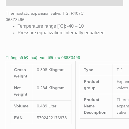
Đánh giá (0)
Thermostatic expansion valve, T 2, R407C
068Z3496
Temperature range [°C]: -40 – 10
Pressure equalization: Internally equalized
Thông số kỹ thuật Van tiết lưu 068Z3496
Gross
0.308 Kilogram
Type
T 2
weight
Product
Expan
Net
0.284 Kilogram
group
valves
weight
Product
Thermo
Volume
0.489 Liter
Name
expan
Description
valve
EAN
5702422176978