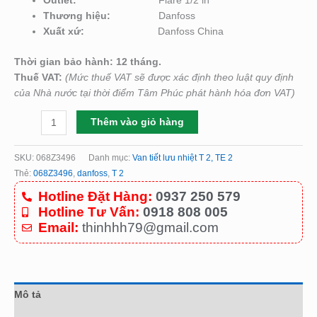
Outlet:
Flare 1/2 in
Thương hiệu:
Danfoss
Xuất xứ:
Danfoss China
Thời gian bảo hành: 12 tháng.
Thuế VAT:
(Mức thuế VAT sẽ được xác định theo luật quy định
của Nhà nước tại thời điểm Tâm Phúc phát hành hóa đơn VAT)
Thêm vào giỏ hàng
SKU:
068Z3496
Danh mục:
Van tiết lưu nhiệt T 2, TE 2
Thẻ:
068Z3496
,
danfoss
,
T 2
Hotline Đặt Hàng:
0937 250 579
Hotline Tư Vấn:
0918 808 005
Email:
thinhhh79@gmail.com
Mô tả