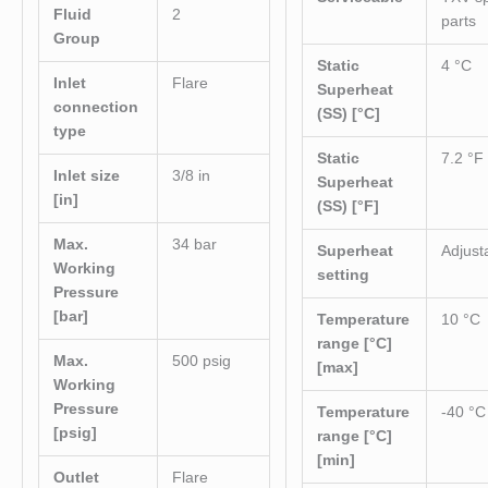
Fluid
2
parts
Group
Static
4 °C
Inlet
Flare
Superheat
connection
(SS) [°C]
type
Static
7.2 °F
Inlet size
3/8 in
Superheat
[in]
(SS) [°F]
Max.
34 bar
Superheat
Adjust
Working
setting
Pressure
[bar]
Temperature
10 °C
range [°C]
Max.
500 psig
[max]
Working
Pressure
Temperature
-40 °C
[psig]
range [°C]
[min]
Outlet
Flare