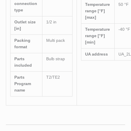
connection
Temperature
50 °F
type
range [°F]
[max]
Outlet size
1/2 in
[in]
Temperature
-40 °F
range [°F]
Packing
Multi pack
[min]
format
UA address
UA_2L
Parts
Bulb strap
included
Parts
T2/TE2
Program
name