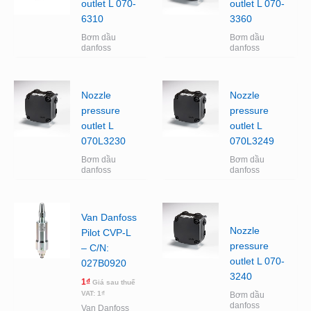
outlet L 070-
outlet L 070-
6310
3360
Bơm dầu
Bơm dầu
danfoss
danfoss
Nozzle
Nozzle
pressure
pressure
outlet L
outlet L
070L3230
070L3249
Bơm dầu
Bơm dầu
danfoss
danfoss
Van Danfoss
Nozzle
Pilot CVP-L
pressure
– C/N:
outlet L 070-
027B0920
3240
1
₫
Giá sau thuế
VAT:
1
₫
Bơm dầu
danfoss
Van Danfoss