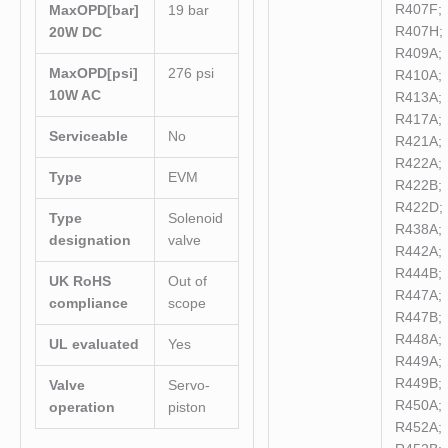
R407F;
MaxOPD[bar]
19 bar
R407H;
20W DC
R409A;
MaxOPD[psi]
276 psi
R410A;
10W AC
R413A;
R417A;
Serviceable
No
R421A;
R422A;
Type
EVM
R422B;
R422D;
Type
Solenoid
R438A;
designation
valve
R442A;
R444B;
UK RoHS
Out of
R447A;
compliance
scope
R447B;
R448A;
UL evaluated
Yes
R449A;
R449B;
Valve
Servo-
R450A;
operation
piston
R452A;