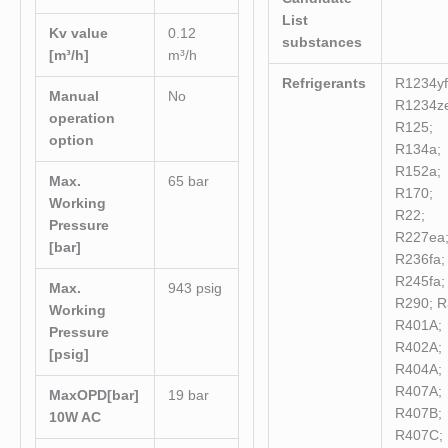
List
Kv value
0.12
substances
[m³/h]
m³/h
Refrigerants
R1234yf
Manual
No
R1234ze
operation
R125;
option
R134a;
R152a;
Max.
65 bar
R170;
Working
R22;
Pressure
R227ea
[bar]
R236fa;
R245fa;
Max.
943 psig
R290; R
Working
R401A;
Pressure
R402A;
[psig]
R404A;
R407A;
MaxOPD[bar]
19 bar
R407B;
10W AC
R407C;