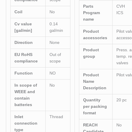
Parts
CVH
Coil
No
Program
ICS
name
Cv value
0.14
[gal/min]
gal/min
Product
Pilot val
accessories
accesso
Direction
None
Product
Press. 
EU RoHS
Out of
group
temp. re
compliance
scope
valves
Function
NO
Product
Pilot val
Name
In scope of
No
Description
WEEE and
contain
Quantity
20 pc
batteries
per packing
format
Inlet
Thread
connection
REACH
No
type
Candidate