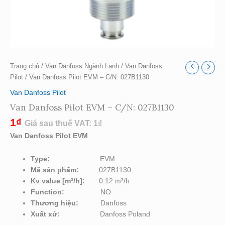
Trang chủ
/
Van Danfoss Ngành Lạnh
/
Van Danfoss
Pilot
/ Van Danfoss Pilot EVM – C/N: 027B1130
Van Danfoss Pilot
Van Danfoss Pilot EVM – C/N: 027B1130
1
₫
Giá sau thuế VAT:
1
₫
Van Danfoss Pilot EVM
Type:
EVM
Mã sản phẩm:
027B1130
Kv value [m³/h]:
0.12 m³/h
Function:
NO
Thương hiệu:
Danfoss
Xuất xứ:
Danfoss Poland