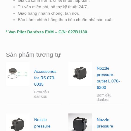
Giá cả cạnh tranh, chiết khấu hấp dẫn.
Tư vấn miễn phí, hỗ trợ kỹ thuật 24/7.
Giao hàng nhanh chóng, tận nơi.
Bảo hành chính hãng theo tiêu chuẩn nhà sản xuất.
* Van Pilot Danfoss EVM – C/N: 027B1130
Sản phẩm tương tự
Nozzle
Accessories
pressure
for RS 070-
outlet L 070-
0035
6300
Bơm dầu
Bơm dầu
danfoss
danfoss
Nozzle
Nozzle
pressure
pressure