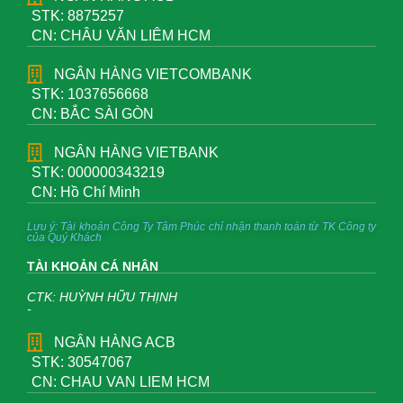
STK: 8875257
CN: CHÂU VĂN LIÊM HCM
NGÂN HÀNG VIETCOMBANK
STK: 1037656668
CN: BẮC SÀI GÒN
NGÂN HÀNG VIETBANK
STK: 000000343219
CN: Hồ Chí Minh
Lưu ý: Tài khoản Công Ty Tâm Phúc chỉ nhận thanh toán từ TK Công ty
của Quý Khách
TÀI KHOẢN CÁ NHÂN
CTK: HUỲNH HỮU THỊNH
-
NGÂN HÀNG ACB
STK: 30547067
CN: CHAU VAN LIEM HCM