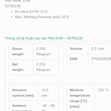
Pilot valve, EVM
027B1130
Kv value [m³/h]: 0.12
Max. Working Pressure [bar]: 65.0
Thông số kỹ thuật của Van Pilot EVM – 027B1130
Gross
0.248
Volume
0.2 Liter
weight
Kilogram
EAN
570242202
Net
0.234
weight
Kilogram
Actuator
13.5
Medium
120 °C
system [mm]
mm
temperature
range [°C]
Ambient
-40 – 80
[max]