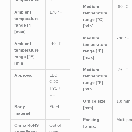
temperature
°C
Medium
-60 °C
Ambient
176 °F
temperature
temperature
range [°C]
range [°F]
[min]
[max]
Medium
248 °F
Ambient
-40 °F
temperature
temperature
range [°F]
range [°F]
[max]
[min]
Medium
-76 °F
Approval
LLC
temperature
CDC
range [°F]
TYSK
[min]
UL
Orifice size
1.8 mm
Body
Steel
[mm]
material
Packing
Multi pa
China RoHS
Out of
format
compliance
scope