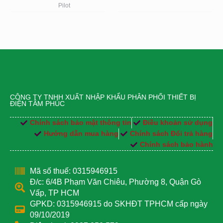
Pilot
CÔNG TY TNHH XUẤT NHẬP KHẨU PHÂN PHỐI THIẾT BỊ
ĐIỆN TÂM PHÚC
Chính sách bảo mật thông tin
Điều khoản sử dụng
Hướng dẫn mua hàng
Chính sách Đổi trả hàng
Chính sách bảo hành
Mã số thuế: 0315946915
Đ/c: 6/4B Phạm Văn Chiêu, Phường 8, Quận Gò
Vấp, TP HCM
GPKD: 0315946915 do SKHĐT TPHCM cấp ngày
09/10/2019