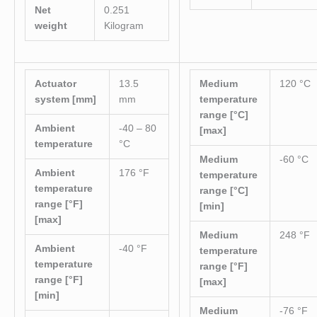
Net
0.251
weight
Kilogram
Actuator
13.5
Medium
120 °C
system [mm]
mm
temperature
range [°C]
Ambient
-40 – 80
[max]
temperature
°C
Medium
-60 °C
Ambient
176 °F
temperature
temperature
range [°C]
range [°F]
[min]
[max]
Medium
248 °F
Ambient
-40 °F
temperature
temperature
range [°F]
range [°F]
[max]
[min]
Medium
-76 °F