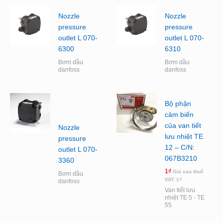
Nozzle
Nozzle
pressure
pressure
outlet L 070-
outlet L 070-
6300
6310
Bơm dầu
Bơm dầu
danfoss
danfoss
Bộ phận
cảm biến
của van tiết
Nozzle
lưu nhiệt TE
pressure
12 – C/N:
outlet L 070-
067B3210
3360
1
₫
Giá sau thuế
Bơm dầu
VAT:
1
₫
danfoss
Van tiết lưu
nhiệt TE 5 - TE
55