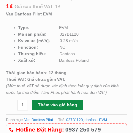
1
₫
Giá sau thuế VAT:
1
₫
Van Danfoss Pilot EVM
Type:
EVM
Mã sản phẩm:
027B1120
Kv value [m³/h]:
0.28 m³/h
Function:
NC
Thương hiệu:
Danfoss
Xuất xứ:
Danfoss Poland
Thời gian bảo hành: 12 tháng.
Thuế VAT: Giá chưa gồm VAT.
(Mức thuế VAT sẽ được xác định theo luật quy định của Nhà
nước tại thời điểm Tâm Phúc phát hành hóa đơn VAT)
Thêm vào giỏ hàng
Danh mục:
Van Danfoss Pilot
Thẻ:
027B1120
,
danfoss
,
EVM
Hotline Đặt Hàng:
0937 250 579