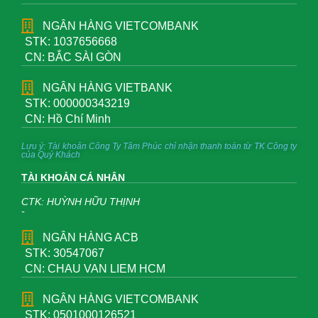
NGÂN HÀNG VIETCOMBANK
STK: 1037656668
CN: BẮC SÀI GÒN
NGÂN HÀNG VIETBANK
STK: 000000343219
CN: Hồ Chí Minh
Lưu ý: Tài khoản Công Ty Tâm Phúc chỉ nhận thanh toán từ TK Công ty
của Quý Khách
TÀI KHOẢN CÁ NHÂN
CTK: HUỲNH HỮU THỊNH
-
NGÂN HÀNG ACB
STK: 30547067
CN: CHAU VAN LIEM HCM
NGÂN HÀNG VIETCOMBANK
STK: 0501000126521