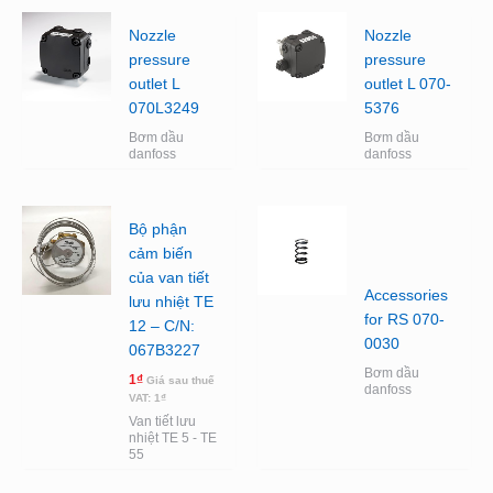
Nozzle
Nozzle
pressure
pressure
outlet L
outlet L 070-
070L3249
5376
Bơm dầu
Bơm dầu
danfoss
danfoss
Bộ phận
cảm biến
của van tiết
Accessories
lưu nhiệt TE
for RS 070-
12 – C/N:
0030
067B3227
Bơm dầu
1
₫
Giá sau thuế
danfoss
VAT:
1
₫
Van tiết lưu
nhiệt TE 5 - TE
55