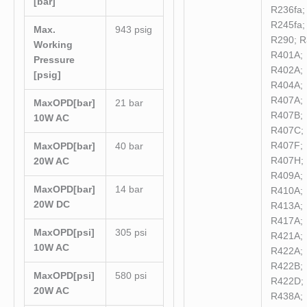
[bar]
R236fa;
R245fa;
Max.
943 psig
R290; R
Working
R401A;
Pressure
R402A;
[psig]
R404A;
R407A;
MaxOPD[bar]
21 bar
R407B;
10W AC
R407C;
R407F;
MaxOPD[bar]
40 bar
R407H;
20W AC
R409A;
MaxOPD[bar]
14 bar
R410A;
20W DC
R413A;
R417A;
MaxOPD[psi]
305 psi
R421A;
10W AC
R422A;
R422B;
MaxOPD[psi]
580 psi
R422D;
20W AC
R438A;