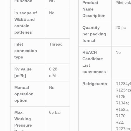
Function
NC
Product
Pilot val
Name
In scope of
No
Description
WEEE and
contain
Quantity
20 pc
batteries
per packing
format
Inlet
Thread
connection
REACH
No
type
Candidate
List
Kv value
0.28
substances
[m³/h]
m³/h
Refrigerants
R1234yf
Manual
No
R1234ze
operation
R125;
option
R134a;
R152a;
Max.
65 bar
R170;
Working
R22;
Pressure
R227ea