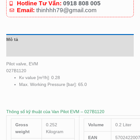
Hotline Tư Vấn:
0918 808 005
Email:
thinhhh79@gmail.com
Mô tả
Đánh giá (0)
Pilot valve, EVM
027B1120
Kv value [m³/h]: 0.28
Max. Working Pressure [bar]: 65.0
Thông số kỹ thuật của Van Pilot EVM – 027B1120
Gross
0.252
Volume
0.2 Liter
weight
Kilogram
EAN
570242200