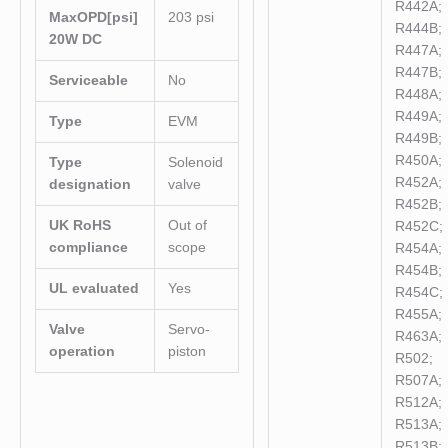
R442A;
MaxOPD[psi]
203 psi
R444B;
20W DC
R447A;
R447B;
Serviceable
No
R448A;
R449A;
Type
EVM
R449B;
R450A;
Type
Solenoid
R452A;
designation
valve
R452B;
UK RoHS
Out of
R452C;
compliance
scope
R454A;
R454B;
UL evaluated
Yes
R454C;
R455A;
Valve
Servo-
R463A;
operation
piston
R502;
R507A;
R512A;
R513A;
R513B;