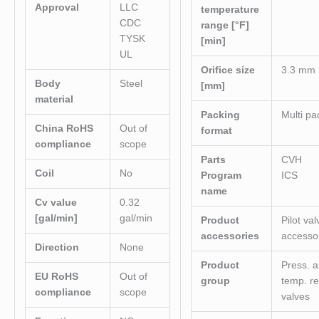
Approval
LLC
temperature
CDC
range [°F]
TYSK
[min]
UL
Orifice size
3.3 mm
Body
Steel
[mm]
material
Packing
Multi pa
China RoHS
Out of
format
compliance
scope
Parts
CVH
Coil
No
Program
ICS
name
Cv value
0.32
[gal/min]
gal/min
Product
Pilot val
accessories
accesso
Direction
None
Product
Press. 
EU RoHS
Out of
group
temp. re
compliance
scope
valves