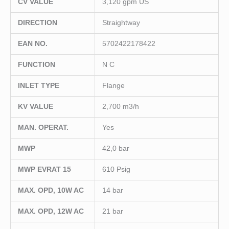
CV VALUE
3,120 gpm US
DIRECTION
Straightway
EAN NO.
5702422178422
FUNCTION
N C
INLET TYPE
Flange
KV VALUE
2,700 m3/h
MAN. OPERAT.
Yes
MWP
42,0 bar
MWP EVRAT 15
610 Psig
MAX. OPD, 10W AC
14 bar
MAX. OPD, 12W AC
21 bar