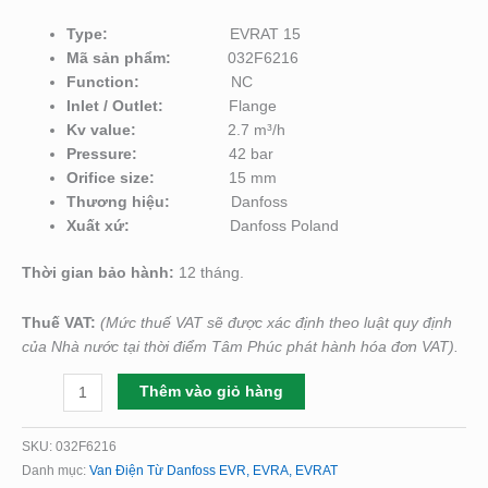
Type:
EVRAT 15
Mã sản phẩm:
032F6216
Function:
NC
Inlet / Outlet:
Flange
Kv value:
2.7 m³/h
Pressure:
42 bar
Orifice size:
15 mm
Thương hiệu:
Danfoss
Xuất xứ:
Danfoss Poland
Thời gian bảo hành:
12 tháng.
Thuế VAT:
(Mức thuế VAT sẽ được xác định theo luật quy định
của Nhà nước tại thời điểm Tâm Phúc phát hành hóa đơn VAT).
Thêm vào giỏ hàng
SKU:
032F6216
Danh mục:
Van Điện Từ Danfoss EVR, EVRA, EVRAT