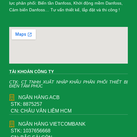
lực phân phối: Biến tần Danfoss, Khởi động mềm Danfoss,
Cảm biến Danfoss… Tư vấn thiết kế, lắp đặt và thi công !
TÀI KHOẢN CÔNG TY
CTK: CT TNHH XUẤT NHẬP KHẨU PHÂN PHỐI THIẾT BỊ
ĐIỆN TÂM PHÚC
NGÂN HÀNG ACB
STK: 8875257
CN: CHÂU VĂN LIÊM HCM
NGÂN HÀNG VIETCOMBANK
STK: 1037656668