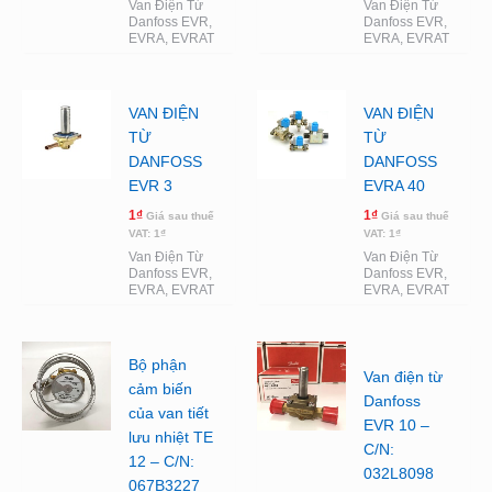
Van Điện Từ
Van Điện Từ
Danfoss EVR,
Danfoss EVR,
EVRA, EVRAT
EVRA, EVRAT
VAN ĐIỆN
VAN ĐIỆN
TỪ
TỪ
DANFOSS
DANFOSS
EVR 3
EVRA 40
1
₫
1
₫
Giá sau thuế
Giá sau thuế
VAT:
1
₫
VAT:
1
₫
Van Điện Từ
Van Điện Từ
Danfoss EVR,
Danfoss EVR,
EVRA, EVRAT
EVRA, EVRAT
Bộ phận
Van điện từ
cảm biến
Danfoss
của van tiết
EVR 10 –
lưu nhiệt TE
C/N:
12 – C/N:
032L8098
067B3227