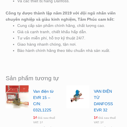
Và các thiết bị hãng Danfoss.
Công ty được thành lập năm 2019 với đội ngũ nhân viên
chuyên nghiệp và giàu kinh nghiệm, Tâm Phúc cam kết:
Cung cấp sản phẩm chính hãng, chất lượng cao.
Giá cả cạnh tranh, chiết khấu hấp dẫn.
Tư vấn miễn phí, hỗ trợ kỹ thuật 24/7.
Giao hàng nhanh chóng, tận nơi.
Bảo hành chính hãng theo tiêu chuẩn nhà sản xuất.
Sản phẩm tương tự
Van điện từ
VAN ĐIỆN
EVR 15 –
TỪ
C/N:
DANFOSS
032L1225
EVR 32
1
₫
1
₫
Giá sau thuế
Giá sau thuế
VAT:
1
₫
VAT:
1
₫