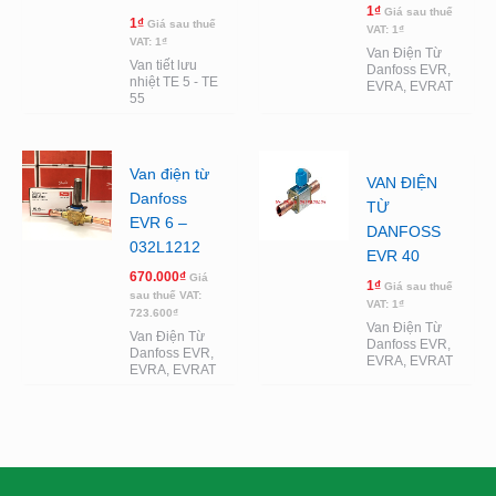
1
₫
Giá sau thuế
1
₫
Giá sau thuế
VAT:
1
₫
VAT:
1
₫
Van Điện Từ
Van tiết lưu
Danfoss EVR,
nhiệt TE 5 - TE
EVRA, EVRAT
55
Van điện từ
VAN ĐIỆN
Danfoss
TỪ
EVR 6 –
DANFOSS
032L1212
EVR 40
670.000
₫
Giá
1
₫
Giá sau thuế
sau thuế VAT:
VAT:
1
₫
723.600
₫
Van Điện Từ
Van Điện Từ
Danfoss EVR,
Danfoss EVR,
EVRA, EVRAT
EVRA, EVRAT