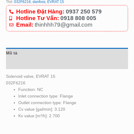
Thẻ:
032F6216
,
danfoss
,
EVRAT 15
Hotline Đặt Hàng:
0937 250 579
Hotline Tư Vấn:
0918 808 005
Email:
thinhhh79@gmail.com
Mô tả
Đánh giá (0)
Solenoid valve, EVRAT 15
032F6216
Function: NC
Inlet connection type: Flange
Outlet connection type: Flange
Cv value [gal/min]: 3.120
Kv value [m³/h]: 2.700