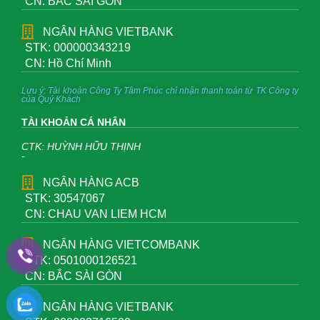
CN: BẮC SÀI GÒN
NGÂN HÀNG VIETBANK
STK: 000000343219
CN: Hồ Chí Minh
Lưu ý: Tài khoản Công Ty Tâm Phúc chỉ nhận thanh toán từ TK Công ty
của Quý Khách
TÀI KHOẢN CÁ NHÂN
CTK: HUỲNH HỮU THỊNH
-
NGÂN HÀNG ACB
STK: 30547067
CN: CHAU VAN LIEM HCM
NGÂN HÀNG VIETCOMBANK
STK: 0501000126521
CN: BẮC SÀI GÒN
NGÂN HÀNG VIETBANK