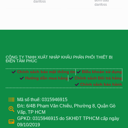
Bơm dầu
danfoss
danfoss
CÔNG TY TNHH XUẤT NHẬP KHẨU PHÂN PHỐI THIẾT BỊ
ĐIỆN TÂM PHÚC
Chính sách bảo mật thông tin
Điều khoản sử dụng
Hướng dẫn mua hàng
Chính sách Đổi trả hàng
Chính sách bảo hành
Mã số thuế: 0315946915
Đ/c: 6/4B Phạm Văn Chiêu, Phường 8, Quận Gò
Vấp, TP HCM
GPKD: 0315946915 do SKHĐT TPHCM cấp ngày
09/10/2019