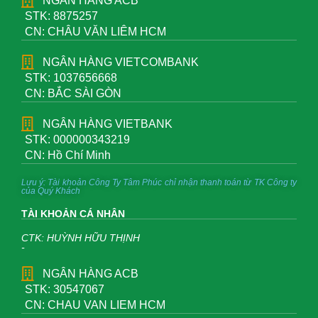
NGÂN HÀNG ACB
STK: 8875257
CN: CHÂU VĂN LIÊM HCM
NGÂN HÀNG VIETCOMBANK
STK: 1037656668
CN: BẮC SÀI GÒN
NGÂN HÀNG VIETBANK
STK: 000000343219
CN: Hồ Chí Minh
Lưu ý: Tài khoản Công Ty Tâm Phúc chỉ nhận thanh toán từ TK Công ty
của Quý Khách
TÀI KHOẢN CÁ NHÂN
CTK: HUỲNH HỮU THỊNH
-
NGÂN HÀNG ACB
STK: 30547067
CN: CHAU VAN LIEM HCM