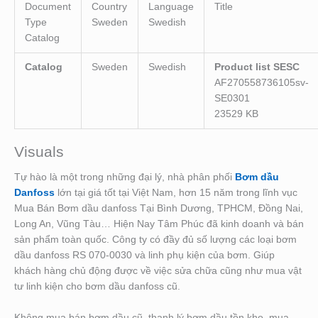
Document
Country
Language
Title
Type
Sweden
Swedish
Catalog
Catalog
Sweden
Swedish
Product list SESC
AF270558736105sv-
SE0301
23529 KB
Visuals
Tự hào là một trong những đại lý, nhà phân phối
Bơm dầu
Danfoss
lớn tại giá tốt tại Việt Nam, hơn 15 năm trong lĩnh vục
Mua Bán Bơm dầu danfoss Tại Bình Dương, TPHCM, Đồng Nai,
Long An, Vũng Tàu… Hiện Nay Tâm Phúc đã kinh doanh và bán
sản phẩm toàn quốc. Công ty có đầy đủ số lượng các loại bơm
dầu danfoss RS 070-0030 và linh phụ kiện của bơm. Giúp
khách hàng chủ động được về việc sửa chữa cũng như mua vật
tư linh kiện cho bơm dầu danfoss cũ.
Không mua bán bơm dầu cũ, thanh lý bơm dầu tồn kho, mua