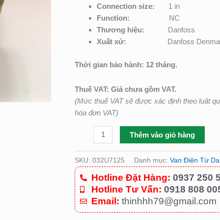
Connection size:
1 in
Function:
NC
Thương hiệu:
Danfoss
Xuất xứ:
Danfoss Denma
Thời gian bảo hành: 12 tháng.
Thuế VAT: Giá chưa gồm VAT.
(Mức thuế VAT sẽ được xác định theo luật q
hóa đơn VAT)
Thêm vào giỏ hàng
SKU:
032U7125
Danh mục:
Van Điện Từ Da
Hotline Đặt Hàng:
0937 250 
Hotline Tư Vấn:
0918 808 00
Email:
thinhhh79@gmail.com