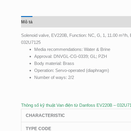
Mô tả
Đánh giá (0)
Solenoid valve, EV220B, Function: NC, G, 1, 11.00 m³/h
032U7125
Media recommendations: Water & Brine
Approval: DNVGL-CG-0339; GL; PZH
Body material: Brass
Operation: Servo-operated (diaphragm)
Number of ways: 2/2
Thông số kỹ thuật Van điện từ Danfoss EV220B – 032U7
CHARACTERISTIC
TYPE CODE