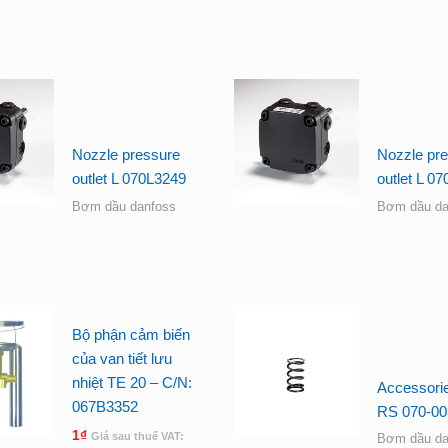
Nozzle pressure
Nozzle pr
outlet L 070L3249
outlet L 0
Bơm dầu danfoss
Bơm dầu da
Bộ phận cảm biến
của van tiết lưu
nhiệt TE 20 – C/N:
Accessorie
067B3352
RS 070-00
1
₫
Giá sau thuế VAT:
Bơm dầu da