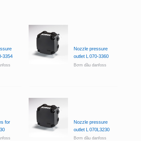
essure
Nozzle pressure
70-3354
outlet L 070-3360
nfoss
Bơm dầu danfoss
s for
Nozzle pressure
30
outlet L 070L3230
nfoss
Bơm dầu danfoss