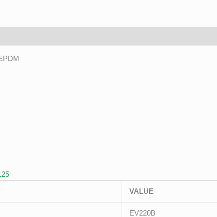
, EPDM
125
VALUE
EV220B