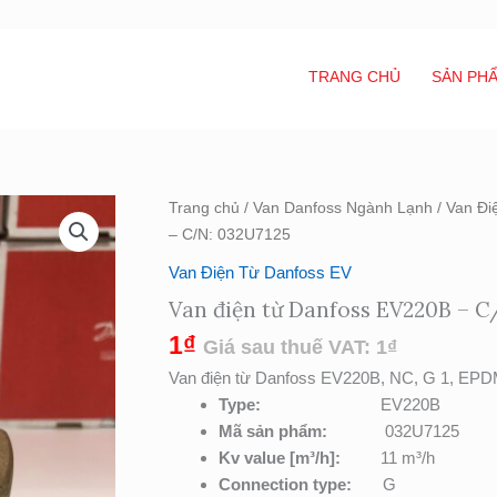
TRANG CHỦ
SẢN PH
Van
Trang chủ
/
Van Danfoss Ngành Lạnh
/
Van Đi
điện
– C/N: 032U7125
từ
Van Điện Từ Danfoss EV
Danfoss
Van điện từ Danfoss EV220B – C
EV220B
-
1
₫
Giá sau thuế VAT:
1
₫
C/N:
Van điện từ Danfoss EV220B, NC, G 1, EPD
032U7125
Type
:
EV220B
số
Mã sản phẩm:
032U7125
lượng
Kv value [m³/h]
:
11 m³/h
Connection type:
G