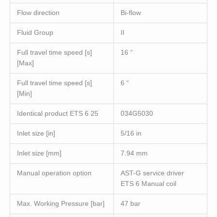
Flow direction
Bi-flow
Fluid Group
II
Full travel time speed [s]
16 “
[Max]
Full travel time speed [s]
6 “
[Min]
Identical product ETS 6 25
034G5030
Inlet size [in]
5/16 in
Inlet size [mm]
7.94 mm
Manual operation option
AST-G service driver
ETS 6 Manual coil
Max. Working Pressure [bar]
47 bar