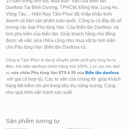
15 năm trong lĩnh vục Mua Bán Van của Biến tần
Danfoss Tại Bình Dương, TPHCM, Đồng Nai, Long An,
Vũng Tàu… Hiện Nay Tâm Phúc đã nhập khẩu kinh
doanh và bán sản phẩm toàn quốc. Công ty có đầy đủ số
lượng các loại Phụ tùng Van Của Biến tần Danfoss
và
linh phụ kiện của biến tần. Giú
p khách hàng chủ động
được về việc sửa chữa cũng như mua vật tư linh kiện
cho Phụ tùng Van Biến tần Danfoss cũ.
Công ty Tâm Phúc là đại lý chuyên phân phối phụ tùng bo tụ
điện, linh kiện danfoss chính hãng mới 100%, ( có các các dịch
vụ
sửa chữa Phụ tùng Van ETS 6 25 của
Biến tần danfoss
với giá cả hợp lý). Các tư vấn của chúng tôi giúp khách
hàng tiết kiệm chi phí trong tiêu thụ năng lượng. Cũng
như quá trình vận hành sản xuất.
Sản phẩm tương tự