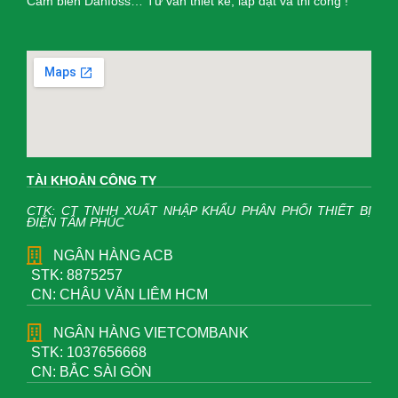
Cảm biến Danfoss… Tư vấn thiết kế, lắp đặt và thi công !
TÀI KHOẢN CÔNG TY
CTK: CT TNHH XUẤT NHẬP KHẨU PHÂN PHỐI THIẾT BỊ
ĐIỆN TÂM PHÚC
NGÂN HÀNG ACB
STK: 8875257
CN: CHÂU VĂN LIÊM HCM
NGÂN HÀNG VIETCOMBANK
STK: 1037656668
CN: BẮC SÀI GÒN