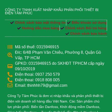
CÔNG TY TNHH XUẤT NHẬP KHẨU PHÂN PHỐI THIẾT BỊ
ĐIỆN TÂM PHÚC
Chính sách bảo mật thông tin
Điều khoản sử dụng
Hướng dẫn mua hàng
Chính sách Đổi trả hàng
Chính sách bảo hành
Mã số thuế: 0315946915
Đ/c: 6/4B Phạm Văn Chiêu, Phường 8, Quận Gò
Vấp, TP HCM
GPKD: 0315946915 do SKHĐT TPHCM cấp ngày
09/10/2019
Điện thoại: 0937 250 579
Điện thoại: 0918 808 005
Email: thinhhh79@gmail.com
Công Ty Tâm Phúc là đơn vị nhập khẩu và phân phối thiết bị
điện với doanh số hàng đầu Việt Nam. Các Sản phẩm chủ
lực phân phối: Biến tần Danfoss, Khởi động mềm Danfoss,