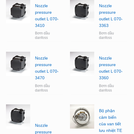
Nozzle
Nozzle
pressure
pressure
outlet L 070-
outlet L 070-
3410
3363
Bơm dầu
Bơm dầu
danfoss
danfoss
Nozzle
Nozzle
pressure
pressure
outlet L 070-
outlet L 070-
3470
3360
Bơm dầu
Bơm dầu
danfoss
danfoss
Bộ phận
cảm biến
của van tiết
Nozzle
lưu nhiệt TE
pressure