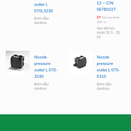
12 – C/N:
outlet L
067B3227
070L3230
1
₫
Giá sau thuế
Bơm dầu
VAT:
1
₫
danfoss
Van tiết lưu
nhiệt TE 5 - TE
55
Nozzle
Nozzle
pressure
pressure
outlet L 070-
outlet L 070-
3240
6310
Bơm dầu
Bơm dầu
danfoss
danfoss