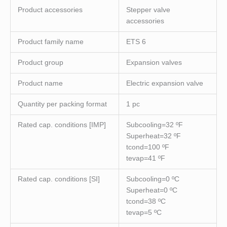
Product accessories
Stepper valve
accessories
Product family name
ETS 6
Product group
Expansion valves
Product name
Electric expansion valve
Quantity per packing format
1 pc
Rated cap. conditions [IMP]
Subcooling=32 ºF
Superheat=32 ºF
tcond=100 ºF
tevap=41 ºF
Rated cap. conditions [SI]
Subcooling=0 ºC
Superheat=0 ºC
tcond=38 ºC
tevap=5 ºC