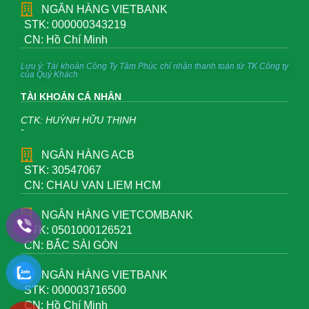
NGÂN HÀNG VIETBANK
STK: 000000343219
CN: Hồ Chí Minh
Lưu ý: Tài khoản Công Ty Tâm Phúc chỉ nhận thanh toán từ TK Công ty
của Quý Khách
TÀI KHOẢN CÁ NHÂN
CTK: HUỲNH HỮU THỊNH
-
NGÂN HÀNG ACB
STK: 30547067
CN: CHAU VAN LIEM HCM
NGÂN HÀNG VIETCOMBANK
STK: 0501000126521
CN: BẮC SÀI GÒN
NGÂN HÀNG VIETBANK
STK: 000003716500
CN: Hồ Chí Minh