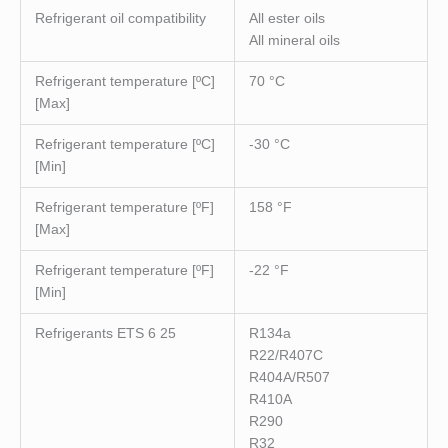
Refrigerant oil compatibility
All ester oils
All mineral oils
Refrigerant temperature [ºC]
70 °C
[Max]
Refrigerant temperature [ºC]
-30 °C
[Min]
Refrigerant temperature [ºF]
158 °F
[Max]
Refrigerant temperature [ºF]
-22 °F
[Min]
Refrigerants ETS 6 25
R134a
R22/R407C
R404A/R507
R410A
R290
R32