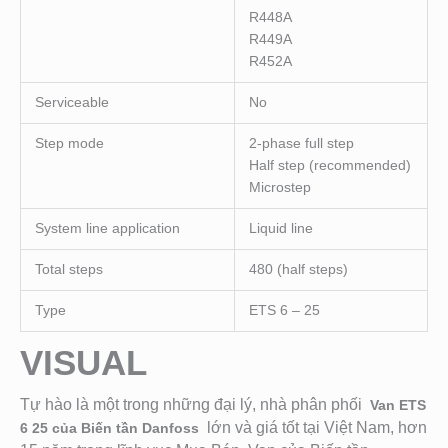
R448A
R449A
R452A
Serviceable
No
Step mode
2-phase full step
Half step (recommended)
Microstep
System line application
Liquid line
Total steps
480 (half steps)
Type
ETS 6 – 25
VISUAL
Tự hào là một trong những đại lý, nhà phân phối
Van ETS
lớn và giá tốt tại Việt Nam, hơn
6 25 của Biến tần Danfoss