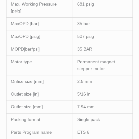
Max. Working Pressure
681 psig
[psig]
MaxOPD [bar]
35 bar
MaxOPD [psig]
507 psig
MOPD[bar/psi]
35 BAR
Motor type
Permanent magnet
stepper motor
Orifice size [mm]
2.5 mm
Outlet size [in]
5/16 in
Outlet size [mm]
7.94 mm
Packing format
Single pack
Parts Program name
ETS 6