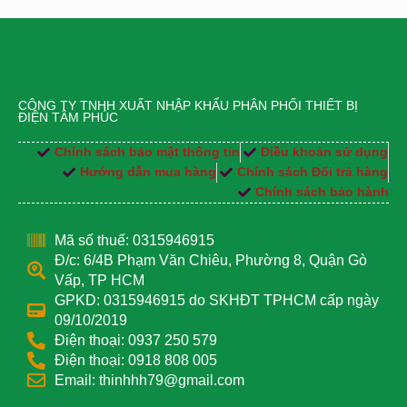
CÔNG TY TNHH XUẤT NHẬP KHẨU PHÂN PHỐI THIẾT BỊ
ĐIỆN TÂM PHÚC
Chính sách bảo mật thông tin
Điều khoản sử dụng
Hướng dẫn mua hàng
Chính sách Đổi trả hàng
Chính sách bảo hành
Mã số thuế: 0315946915
Đ/c: 6/4B Phạm Văn Chiêu, Phường 8, Quận Gò
Vấp, TP HCM
GPKD: 0315946915 do SKHĐT TPHCM cấp ngày
09/10/2019
Điện thoại: 0937 250 579
Điện thoại: 0918 808 005
Email: thinhhh79@gmail.com