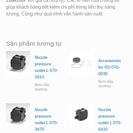
với giá cả hợp lý). Các tư vấn của chúng tôi
130B1109
giúp khách hàng tiết kiệm chi phí trong tiêu thụ năng
lượng. Cũng như quá trình vận hành sản xuất.
Sản phẩm tương tự
Nozzle
Accessories
pressure
for RS 070-
outlet L 070-
0035
3410
Bơm dầu
Bơm dầu
danfoss
danfoss
Nozzle
Nozzle
pressure
pressure
outlet L 070-
outlet L 070-
3470
6410