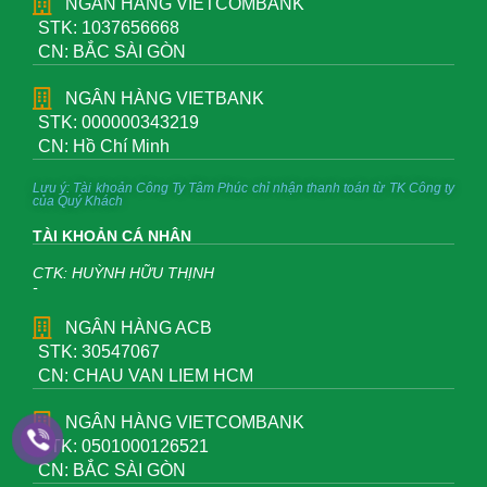
NGÂN HÀNG VIETCOMBANK
STK: 1037656668
CN: BẮC SÀI GÒN
NGÂN HÀNG VIETBANK
STK: 000000343219
CN: Hồ Chí Minh
Lưu ý: Tài khoản Công Ty Tâm Phúc chỉ nhận thanh toán từ TK Công ty
của Quý Khách
TÀI KHOẢN CÁ NHÂN
CTK: HUỲNH HỮU THỊNH
-
NGÂN HÀNG ACB
STK: 30547067
CN: CHAU VAN LIEM HCM
NGÂN HÀNG VIETCOMBANK
STK: 0501000126521
CN: BẮC SÀI GÒN