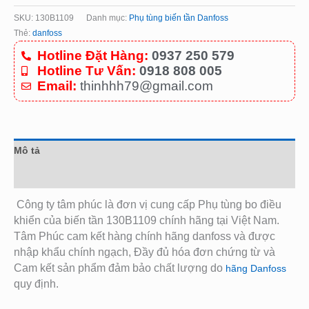
SKU:
130B1109
Danh mục:
Phụ tùng biến tần Danfoss
Thẻ:
danfoss
Hotline Đặt Hàng:
0937 250 579
Hotline Tư Vấn:
0918 808 005
Email:
thinhhh79@gmail.com
Mô tả
Đánh giá (0)
Công ty tâm phúc là đơn vị cung cấp Phụ tùng bo điều
khiển của biến tần 130B1109
chính hãng tại Việt Nam.
Tâm Phúc cam kết hàng chính hãng danfoss và được
nhập khẩu chính ngạch, Đầy đủ hóa đơn chứng từ và
Cam kết sản phẩm đảm bảo chất lượng do
hãng Danfoss
quy định.