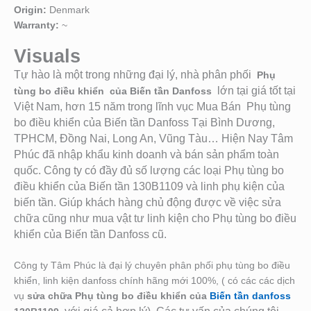
Origin:
Denmark
Warranty:
~
Visuals
Tự hào là một trong những đại lý, nhà phân phối
Phụ
lớn tại giá tốt tại
tùng bo điều khiển của Biến tần Danfoss
Việt Nam, hơn 15 năm trong lĩnh vục Mua Bán Phụ tùng
bo điều khiển của Biến tần Danfoss Tại Bình Dương,
TPHCM, Đồng Nai, Long An, Vũng Tàu… Hiện Nay Tâm
Phúc đã nhập khẩu kinh doanh và bán sản phẩm toàn
quốc. Công ty có đầy đủ số lượng các loại Phụ tùng bo
điều khiển của Biến tần 130B1109
và linh phụ kiện của
biến tần. Giú
p khách hàng chủ động được về việc sửa
chữa cũng như mua vật tư linh kiện cho Phụ tùng bo điều
khiển của Biến tần Danfoss cũ.
Công ty Tâm Phúc là đại lý chuyên phân phối phụ tùng bo điều
khiển, linh kiện danfoss chính hãng mới 100%, ( có các các dịch
vụ
sửa chữa Phụ tùng bo điều khiển của
Biến tần danfoss