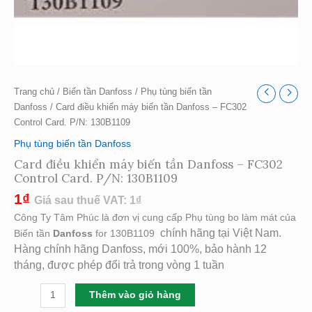
lượng
Trang chủ
/
Biến tần Danfoss
/
Phụ tùng biến tần
Danfoss
/ Card điều khiển máy biến tần Danfoss – FC302
Control Card. P/N: 130B1109
Phụ tùng biến tần Danfoss
Card điều khiển máy biến tần Danfoss – FC302
Control Card. P/N: 130B1109
1
₫
Giá sau thuế VAT:
1
₫
Công Ty Tâm Phúc là đơn vị cung cấp Phụ tùng bo làm mát của
chính hãng tại Việt Nam.
Biến tần
Danfoss
for 130B1109
Hàng chính hãng Danfoss, mới 100%, bảo hành 12
tháng, được phép đổi trả trong vòng 1 tuần
Thêm vào giỏ hàng