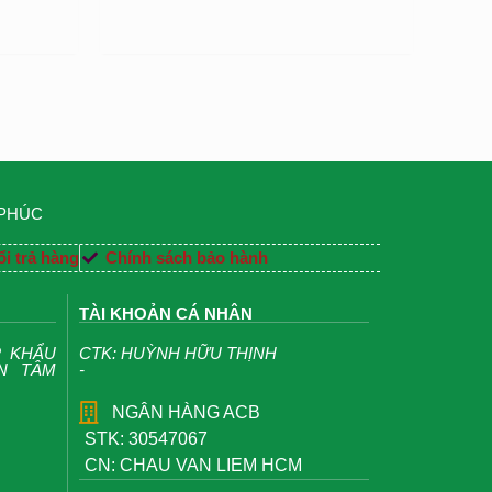
 PHÚC
i trả hàng
Chính sách bảo hành
TÀI KHOẢN CÁ NHÂN
P KHẨU
CTK: HUỲNH HỮU THỊNH
ỆN TÂM
-
NGÂN HÀNG ACB
STK: 30547067
CN: CHAU VAN LIEM HCM