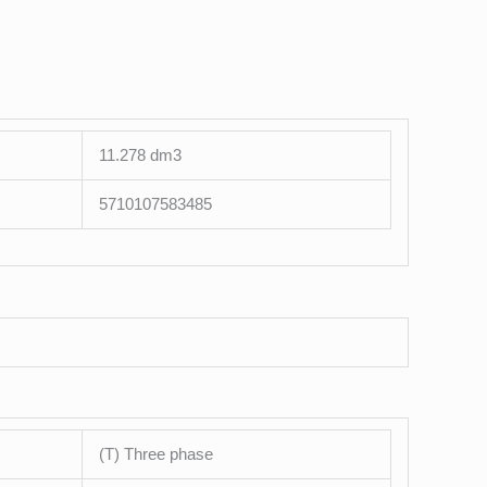
11.278 dm3
5710107583485
(T) Three phase