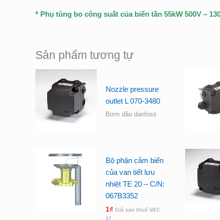
* Phụ tùng bo công suất của biến tần 55kW 500V – 1
Sản phẩm tương tự
Nozzle pressure
outlet L 070-3480
Bơm dầu danfoss
Bộ phận cảm biến
của van tiết lưu
nhiệt TE 20 – C/N:
067B3352
1
₫
Giá sau thuế VAT:
1
₫