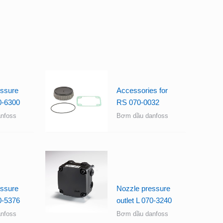
essure
Accessories for
70-6300
RS 070-0032
nfoss
Bơm dầu danfoss
essure
Nozzle pressure
70-5376
outlet L 070-3240
nfoss
Bơm dầu danfoss