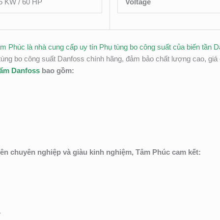
5 KW / 60 HP
Voltage
âm Phúc là nhà cung cấp uy tín Phụ tùng bo công suất của biến tần D
ng bo công suất Danfoss chính hãng, đảm bảo chất lượng cao, giá c
hẩm Danfoss
bao gồm:
iên chuyên nghiệp và giàu kinh nghiệm, Tâm Phúc cam kết:
.