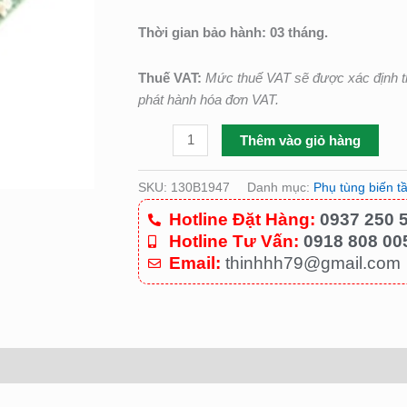
C/N:
130B1947
Thời gian bảo hành: 03 tháng.
số
lượng
Thuế VAT:
Mức thuế VAT sẽ được xác định t
phát hành hóa đơn VAT.
Thêm vào giỏ hàng
SKU:
130B1947
Danh mục:
Phụ tùng biến t
Hotline Đặt Hàng:
0937 250 
Hotline Tư Vấn:
0918 808 00
Email:
thinhhh79@gmail.com