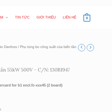
ẨM
TIN TỨC
GIỚI THIỆU
LIÊN HỆ
0
tần Danfoss
/ Phụ tùng bo công suất của biến tần
 tần 55kW 500V – C/N: 130B1947
rcard for b1 encl.fc-xxx45 (2 board)
k