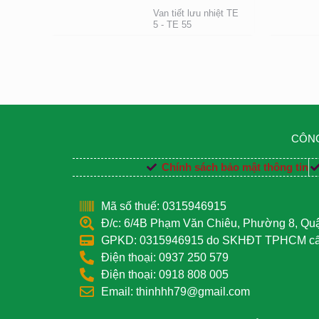
Van tiết lưu nhiệt TE
5 - TE 55
CÔNG
Chính sách bảo mật thông tin
Mã số thuế: 0315946915
Đ/c: 6/4B Phạm Văn Chiêu, Phường 8, Q
GPKD: 0315946915 do SKHĐT TPHCM cấp
Điện thoại: 0937 250 579
Điện thoại: 0918 808 005
Email: thinhhh79@gmail.com