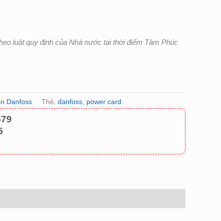
heo luật quy định của Nhà nước tại thời điểm Tâm Phúc
ần Danfoss
Thẻ:
danfoss
,
power card
579
5