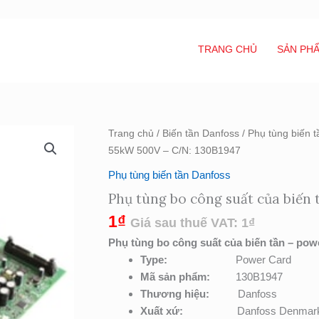
TRANG CHỦ
SẢN PH
Phụ
Trang chủ
/
Biến tần Danfoss
/
Phụ tùng biến 
tùng
55kW 500V – C/N: 130B1947
bo
Phụ tùng biến tần Danfoss
công
Phụ tùng bo công suất của biến
suất
của
1
₫
Giá sau thuế VAT:
1
₫
biến
Phụ tùng bo công suất của biến tần – powe
tần
Type:
Power Card
55kW
Mã sản phẩm:
130B1947
500V
Thương hiệu:
Danfoss
–
Xuất xứ:
Danfoss Denmar