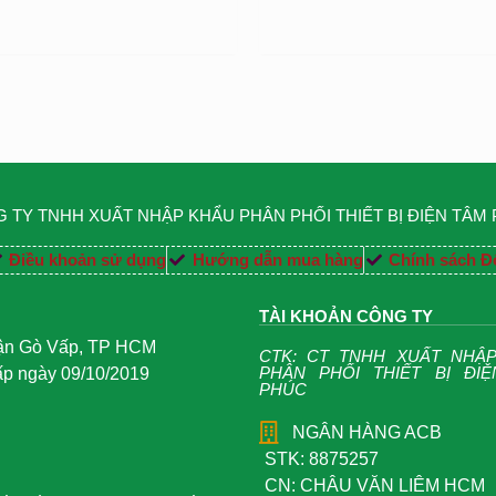
 TY TNHH XUẤT NHẬP KHẨU PHÂN PHỐI THIẾT BỊ ĐIỆN TÂM
Điều khoản sử dụng
Hướng dẫn mua hàng
Chính sách Đổ
TÀI KHOẢN CÔNG TY
uận Gò Vấp, TP HCM
CTK: CT TNHH XUẤT NHẬ
PHÂN PHỐI THIẾT BỊ ĐI
 ngày 09/10/2019
PHÚC
NGÂN HÀNG ACB
STK: 8875257
CN: CHÂU VĂN LIÊM HCM