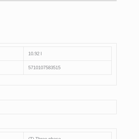
10.92 l
5710107583515
(T) Three phase