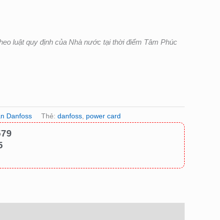
heo luật quy định của Nhà nước tại thời điểm Tâm Phúc
ần Danfoss
Thẻ:
danfoss
,
power card
579
5