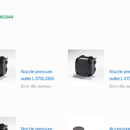
.
30B1944
Nozzle pressure
Nozzle pr
outlet L 070L3350
outlet L 0
Bơm dầu danfoss
Bơm dầu da
Nozzle pressure
Accessorie