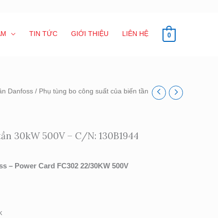
ẨM
TIN TỨC
GIỚI THIỆU
LIÊN HỆ
0
tần Danfoss
/ Phụ tùng bo công suất của biến tần
 tần 30kW 500V – C/N: 130B1944
oss – Power Card FC302 22/30KW 500V
k