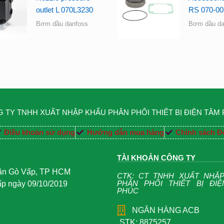
outlet L 070L3230
RS 070-00
Bơm dầu danfoss
Bơm dầu da
 TY TNHH XUẤT NHẬP KHẨU PHÂN PHỐI THIẾT BỊ ĐIỆN TÂM
Điều khoản sử dụng
Hướng dẫn mua hàng
Chính sách Đổ
TÀI KHOẢN CÔNG TY
uận Gò Vấp, TP HCM
CTK: CT TNHH XUẤT NHẬ
PHÂN PHỐI THIẾT BỊ ĐI
 ngày 09/10/2019
PHÚC
NGÂN HÀNG ACB
STK: 8875257