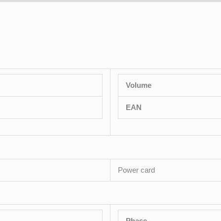
Volume
EAN
Power card
Phase