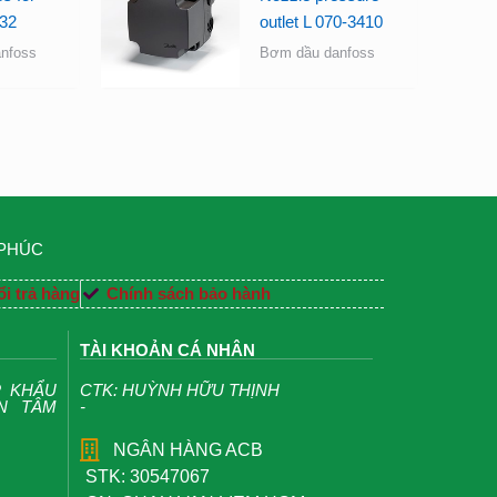
32
outlet L 070-3410
nfoss
Bơm dầu danfoss
 PHÚC
i trả hàng
Chính sách bảo hành
TÀI KHOẢN CÁ NHÂN
P KHẨU
CTK: HUỲNH HỮU THỊNH
ỆN TÂM
-
NGÂN HÀNG ACB
STK: 30547067