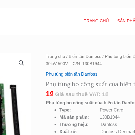
TRANG CHỦ
SẢN PH
Phụ
Trang chủ
/
Biến tần Danfoss
/
Phụ tùng biến 
tùng
30kW 500V – C/N: 130B1944
bo
Phụ tùng biến tần Danfoss
công
Phụ tùng bo công suất của biến
suất
của
1
₫
Giá sau thuế VAT:
1
₫
biến
Phụ tùng bo công suất của biến tần Danf
tần
Type:
Power Card
30kW
Mã sản phẩm:
130B1944
500V
Thương hiệu:
Danfoss
–
Xuất xứ:
Danfoss Denmar