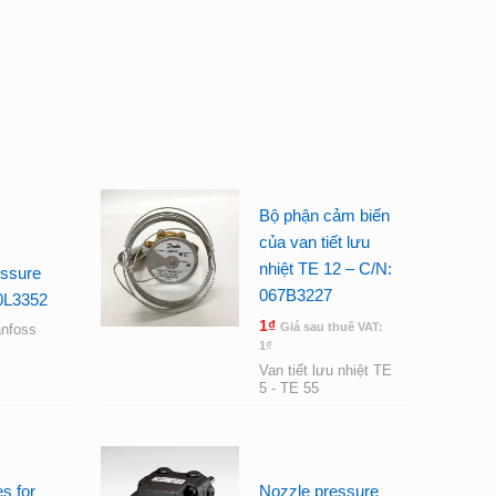
Bộ phận cảm biến
của van tiết lưu
nhiệt TE 12 – C/N:
essure
067B3227
70L3352
1
₫
Giá sau thuế VAT:
nfoss
1
₫
Van tiết lưu nhiệt TE
5 - TE 55
s for
Nozzle pressure