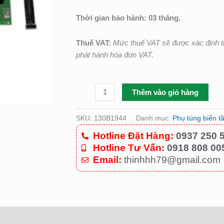
C/N:
130B1944
Thời gian bảo hành: 03 tháng.
số
lượng
Thuế VAT:
Mức thuế VAT sẽ được xác định t
phát hành hóa đơn VAT.
Thêm vào giỏ hàng
SKU:
130B1944
Danh mục:
Phụ tùng biến t
Hotline Đặt Hàng:
0937 250 
Hotline Tư Vấn:
0918 808 00
Email:
thinhhh79@gmail.com