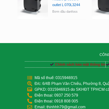
outlet L 070L3244
Bơm dầu danfoss
CÔNG
Chính sách bảo mật thông tin
Mã số thuế: 0315946915
Đ/c: 6/4B Phạm Văn Chiêu, Phường 8, Q
GPKD: 0315946915 do SKHĐT TPHCM cấp
Điện thoại: 0937 250 579
Điện thoại: 0918 808 005
Email: thinhhh79@gmail.com