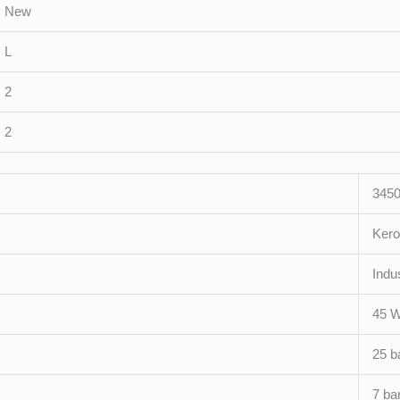
New
L
2
2
3450
Kero
Indu
45 
25 b
7 ba