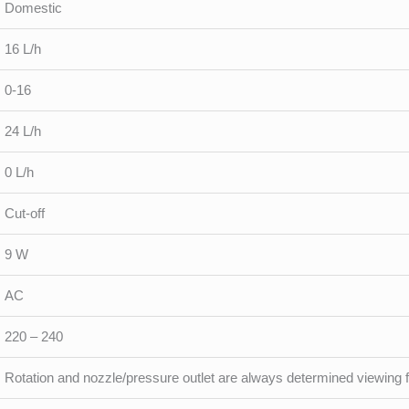
Domestic
16 L/h
0-16
24 L/h
0 L/h
Cut-off
9 W
AC
220 – 240
Rotation and nozzle/pressure outlet are always determined viewing 