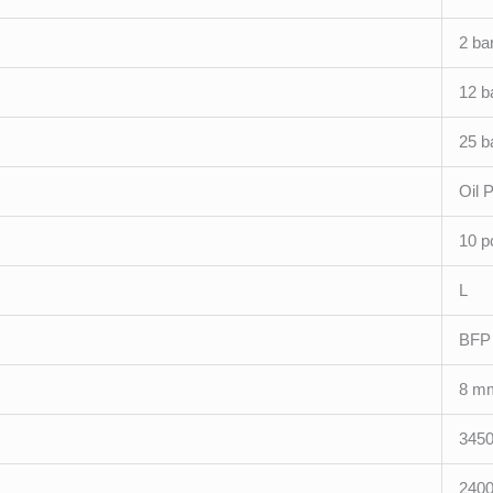
2 ba
12 b
25 b
Oil 
10 p
L
BFP
8 m
3450
2400