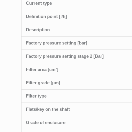
Current type
Definition point [l/h]
Description
Factory pressure setting [bar]
Factory pressure setting stage 2 [Bar]
Filter area [cm²]
Filter grade [µm]
Filter type
Flats/key on the shaft
Grade of enclosure