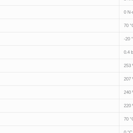
0 N
70 °
-20 
0.4 
253 
207 
240 
220 
70 °
0 °C