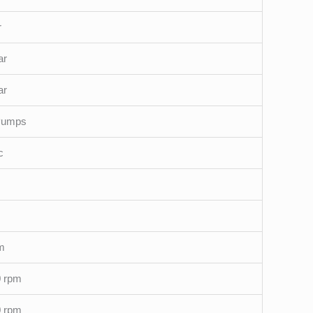
r
ar
ar
Pumps
c
m
 rpm
 rpm