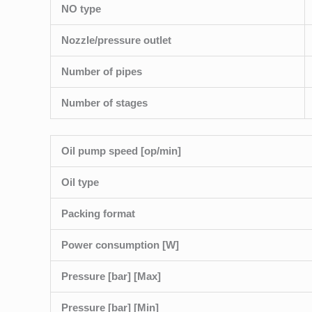
NO type
Nozzle/pressure outlet
Number of pipes
Number of stages
Oil pump speed [op/min]
Oil type
Packing format
Power consumption [W]
Pressure [bar] [Max]
Pressure [bar] [Min]