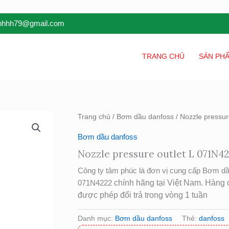
inhhh79@gmail.com
TRANG CHỦ
SẢN PH
Trang chủ
/
Bơm dầu danfoss
/ Nozzle pressur
Bơm dầu danfoss
Nozzle pressure outlet L 071N4
Công ty tâm phúc là đơn vị cung cấp Bơm dầ
071N4222
chính hãng tại Việt Nam. Hàng 
được phép đổi trả trong vòng 1 tuần
Danh mục:
Bơm dầu danfoss
Thẻ:
danfoss