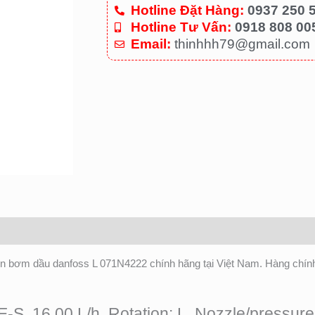
Hotline Đặt Hàng:
0937 250 
Hotline Tư Vấn:
0918 808 00
Email:
thinhhh79@gmail.com
ện bơm dầu danfoss L 071N4222 chính hãng tại Việt Nam. Hàng chí
-S, 16.00 L/h, Rotation: L, Nozzle/pressur