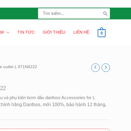
Search
for:
ẨM
TIN TỨC
GIỚI THIỆU
LIÊN HỆ
0
e outlet L 071N4222
222
u và phụ kiện bơm dầu danfoss Accessories for L
chính hãng Danfoss, mới 100%, bảo hành 12 tháng,