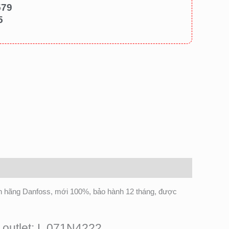
579
5
nh hãng Danfoss, mới 100%, bảo hành 12 tháng, được
e outlet: L 071N4222