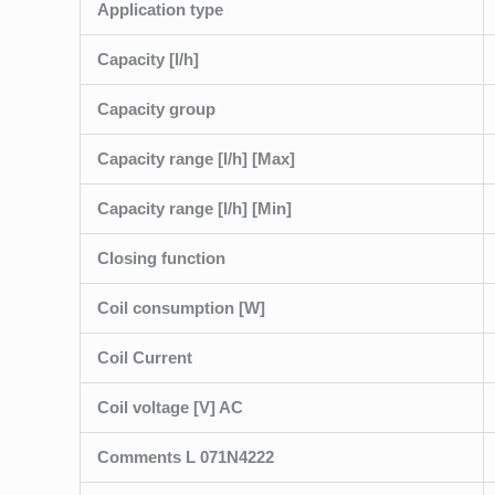
Application type
Capacity [l/h]
Capacity group
Capacity range [l/h] [Max]
Capacity range [l/h] [Min]
Closing function
Coil consumption [W]
Coil Current
Coil voltage [V] AC
Comments L 071N4222