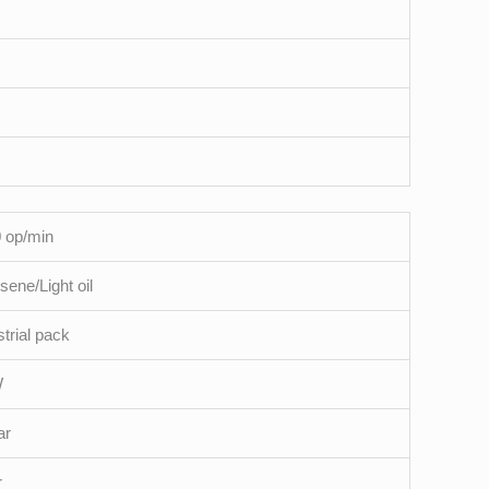
 op/min
sene/Light oil
strial pack
W
ar
r