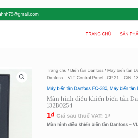
inhhh79@gmail.com
TRANG CHỦ
SẢN PH
Màn
Trang chủ
/
Biến tần Danfoss
/
Máy biến tần D
hình
Danfoss – VLT Control Panel LCP 21 – C/N: 
điều
Máy biến tần Danfoss FC-280
,
Máy biến tần
khiển
Màn hình điều khiển biến tần Da
biến
132B0254
tần
1
₫
Danfoss
Giá sau thuế VAT:
1
₫
-
Màn hình điều khiển biến tần Danfoss – V
VLT
Control