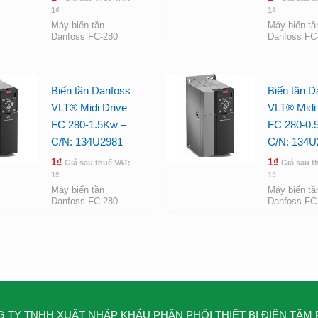
1
₫
1
₫
Máy biến tần
Máy biến tầ
Danfoss FC-280
Danfoss FC
Biến tần Danfoss
Biến tần D
VLT® Midi Drive
VLT® Midi 
FC 280-1.5Kw –
FC 280-0.
C/N: 134U2981
C/N: 134U
1
₫
1
₫
Giá sau thuế VAT:
Giá sau t
1
₫
1
₫
Máy biến tần
Máy biến tầ
Danfoss FC-280
Danfoss FC
 TY TNHH XUẤT NHẬP KHẨU PHÂN PHỐI THIẾT BỊ ĐIỆN TÂM