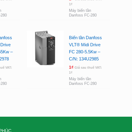
1
₫
n
Máy biến tần
-280
Danfoss FC-280
anfoss
Biến tần Danfoss
Drive
VLT® Midi Drive
55Kw –
FC 280-5.5Kw –
2978
C/N: 134U2985
1
₫
huế VAT:
Giá sau thuế VAT:
1
₫
n
Máy biến tần
-280
Danfoss FC-280
 PHÚC