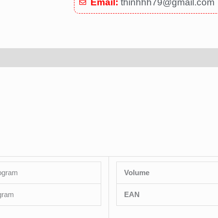
Email:
thinhhh79@gmail.com
logram
Volume
ogram
EAN