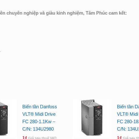
iên chuyên nghiệp và giàu kinh nghiệm, Tâm Phúc cam kết:
.
Biến tần Danfoss
Biến tần D
VLT® Midi Drive
VLT® Midi 
FC 280-1.1Kw –
FC 280-18
C/N: 134U2980
C/N: 134U
1
₫
1
₫
Giá sau thuế VAT:
Giá sau t