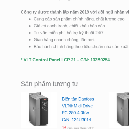
Công ty được thành lập năm 2019 với đội ngũ nhân v
Cung cấp sản phẩm chính hãng, chất lượng cao.
Giá cả cạnh tranh, chiết khấu hấp dẫn.
Tư vấn miễn phí, hỗ trợ kỹ thuật 24/7.
Giao hàng nhanh chóng, tận nơi.
Bảo hành chính hãng theo tiêu chuẩn nhà sản xuất
* VLT Control Panel LCP 21 – C/N: 132B0254
Sản phẩm tương tự
Biến tần Danfoss
VLT® Midi Drive
FC 280-4.0Kw –
C/N: 134U3014
1
₫
Giá sau thuế VAT: