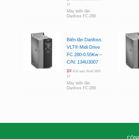
1
₫
Máy biến tần
Danfoss FC-280
Biến tần Danfoss
VLT® Midi Drive
FC 280-0.55Kw –
C/N: 134U3007
1
₫
Giá sau thuế VAT:
1
₫
Máy biến tần
Danfoss FC-280
CÔNG