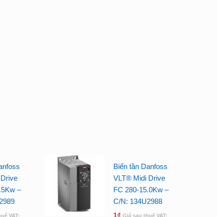
anfoss
Biến tần Danfoss
Drive
VLT® Midi Drive
.5Kw –
FC 280-15.0Kw –
2989
C/N: 134U2988
1
₫
huế VAT:
Giá sau thuế VAT: