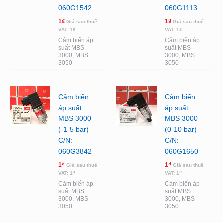
060G1542
060G1113
1
₫
1
₫
Giá sau thuế
Giá sau thuế
VAT:
1
₫
VAT:
1
₫
Cảm biến áp
Cảm biến áp
suất MBS
suất MBS
3000, MBS
3000, MBS
3050
3050
Cảm biến
Cảm biến
áp suất
áp suất
MBS 3000
MBS 3000
(-1-5 bar) –
(0-10 bar) –
C/N:
C/N:
060G3842
060G1650
1
₫
1
₫
Giá sau thuế
Giá sau thuế
VAT:
1
₫
VAT:
1
₫
Cảm biến áp
Cảm biến áp
suất MBS
suất MBS
3000, MBS
3000, MBS
3050
3050