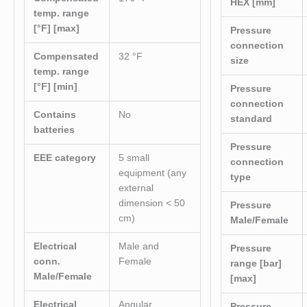
HEX [mm]
temp. range
[°F] [max]
Pressure
connection
Compensated
32 °F
size
temp. range
[°F] [min]
Pressure
connection
Contains
No
standard
batteries
Pressure
EEE category
5 small
connection
equipment (any
type
external
dimension < 50
Pressure
cm)
Male/Female
Electrical
Male and
Pressure
conn.
Female
range [bar]
Male/Female
[max]
Electrical
Angular
Pressure