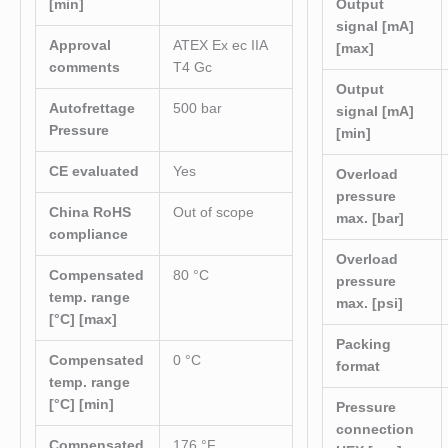
[min]
Output
signal [mA]
Approval
ATEX Ex ec IIA
[max]
comments
T4 Gc
Output
Autofrettage
500 bar
signal [mA]
Pressure
[min]
CE evaluated
Yes
Overload
pressure
China RoHS
Out of scope
max. [bar]
compliance
Overload
Compensated
80 °C
pressure
temp. range
max. [psi]
[°C] [max]
Packing
Compensated
0 °C
format
temp. range
[°C] [min]
Pressure
connection
Compensated
176 °F