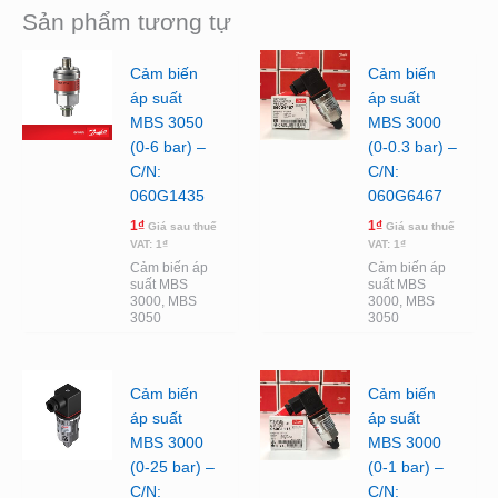
Sản phẩm tương tự
Cảm biến
Cảm biến
áp suất
áp suất
MBS 3050
MBS 3000
(0-6 bar) –
(0-0.3 bar) –
C/N:
C/N:
060G1435
060G6467
1
₫
1
₫
Giá sau thuế
Giá sau thuế
VAT:
1
₫
VAT:
1
₫
Cảm biến áp
Cảm biến áp
suất MBS
suất MBS
3000, MBS
3000, MBS
3050
3050
Cảm biến
Cảm biến
áp suất
áp suất
MBS 3000
MBS 3000
(0-25 bar) –
(0-1 bar) –
C/N:
C/N: