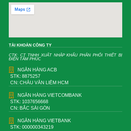
TÀI KHOẢN CÔNG TY
CTK: CT TNHH XUẤT NHẬP KHẨU PHÂN PHỐI THIẾT BỊ
ĐIỆN TÂM PHÚC
NGÂN HÀNG ACB
STK: 8875257
CN: CHÂU VĂN LIÊM HCM
NGÂN HÀNG VIETCOMBANK
STK: 1037656668
CN: BẮC SÀI GÒN
NGÂN HÀNG VIETBANK
STK: 000000343219