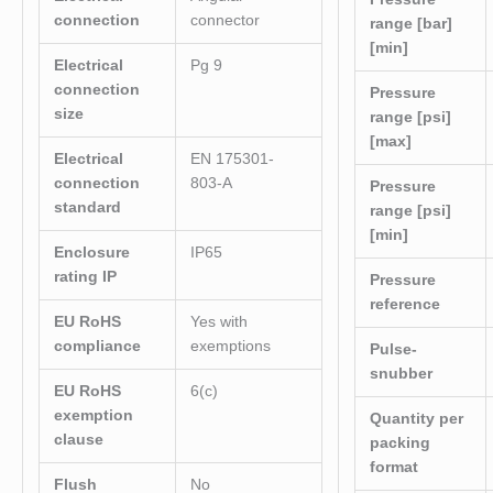
connection
connector
range [bar]
[min]
Electrical
Pg 9
connection
Pressure
size
range [psi]
[max]
Electrical
EN 175301-
connection
803-A
Pressure
standard
range [psi]
[min]
Enclosure
IP65
rating IP
Pressure
reference
EU RoHS
Yes with
compliance
exemptions
Pulse-
snubber
EU RoHS
6(c)
exemption
Quantity per
clause
packing
format
Flush
No