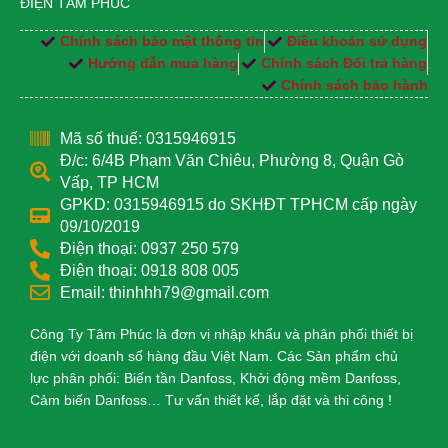
ĐIỆN TÂM PHÚC
Chính sách bảo mật thông tin
Điều khoản sử dụng
Hướng dẫn mua hàng
Chính sách Đổi trả hàng
Chính sách bảo hành
Mã số thuế: 0315946915
Đ/c: 6/4B Phạm Văn Chiêu, Phường 8, Quận Gò
Vấp, TP HCM
GPKD: 0315946915 do SKHĐT TPHCM cấp ngày
09/10/2019
Điện thoại: 0937 250 579
Điện thoại: 0918 808 005
Email: thinhhh79@gmail.com
Công Ty Tâm Phúc là đơn vị nhập khẩu và phân phối thiết bị
điện với doanh số hàng đầu Việt Nam. Các Sản phẩm chủ
lực phân phối: Biến tần Danfoss, Khởi động mềm Danfoss,
Cảm biến Danfoss… Tư vấn thiết kế, lắp đặt và thi công !