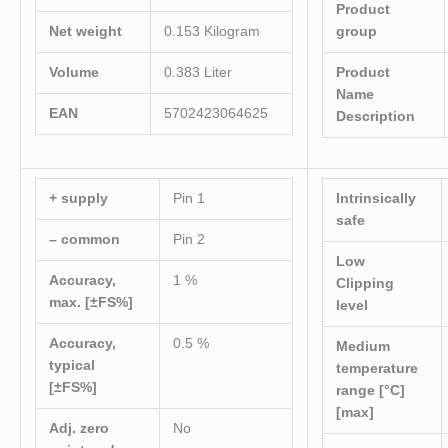
Product
Net weight
0.153 Kilogram
group
Volume
0.383 Liter
Product
Name
EAN
5702423064625
Description
+ supply
Pin 1
Intrinsically
safe
– common
Pin 2
Low
Accuracy,
1 %
Clipping
max. [±FS%]
level
Accuracy,
0.5 %
Medium
typical
temperature
[±FS%]
range [°C]
[max]
Adj. zero
No