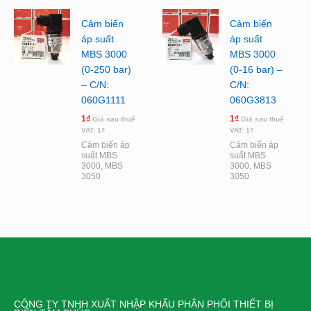
Cảm biến
Cảm biến
áp suất
áp suất
MBS 3000
MBS 3000
(0-250 bar)
(0-16 bar) –
– C/N:
C/N:
060G1111
060G3813
1
₫
1
₫
Giá sau thuế
Giá sau thuế
VAT:
1
₫
VAT:
1
₫
Cảm biến áp
Cảm biến áp
suất MBS
suất MBS
3000, MBS
3000, MBS
3050
3050
CÔNG TY TNHH XUẤT NHẬP KHẨU PHÂN PHỐI THIẾT BỊ