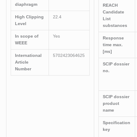
diaphragm
REACH
Candidate
High Clipping
22.4
List
Level
substances
In scope of
Yes
Response
WEEE
time max.
[ms]
International
5702423064625
Article
SCIP dossier
Number
no.
SCIP dossier
product
name
Specification
key