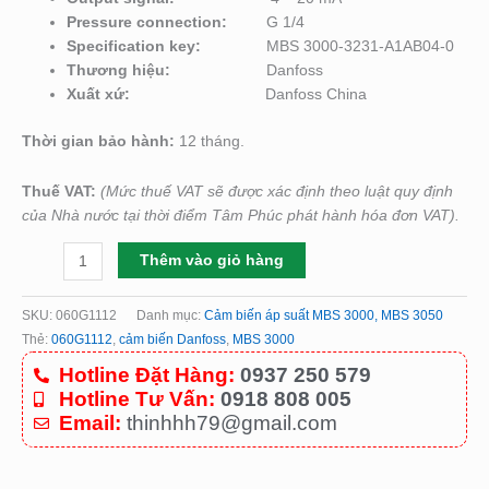
Pressure connection
:
G 1/4
Specification key:
MBS 3000-3231-A1AB04-0
Thương hiệu:
Danfoss
Xuất xứ:
Danfoss China
Thời gian bảo hành:
12 tháng.
Thuế VAT:
(Mức thuế VAT sẽ được xác định theo luật quy định
của Nhà nước tại thời điểm Tâm Phúc phát hành hóa đơn VAT).
Thêm vào giỏ hàng
SKU:
060G1112
Danh mục:
Cảm biến áp suất MBS 3000, MBS 3050
Thẻ:
060G1112
,
cảm biến Danfoss
,
MBS 3000
Hotline Đặt Hàng:
0937 250 579
Hotline Tư Vấn:
0918 808 005
Email:
thinhhh79@gmail.com