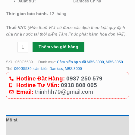
Xuất xứ:
Danfoss China
Thời gian bảo hành:
12 tháng.
Thuế VAT:
(Mức thuế VAT sẽ được xác định theo luật quy định
của Nhà nước tại thời điểm Tâm Phúc phát hành hóa đơn VAT).
Thêm vào giỏ hàng
SKU:
060G5539
Danh mục:
Cảm biến áp suất MBS 3000, MBS 3050
Thẻ:
060G5539
,
cảm biến Danfoss
,
MBS 3000
Hotline Đặt Hàng:
0937 250 579
Hotline Tư Vấn:
0918 808 005
Email:
thinhhh79@gmail.com
Mô tả
Đánh giá (0)