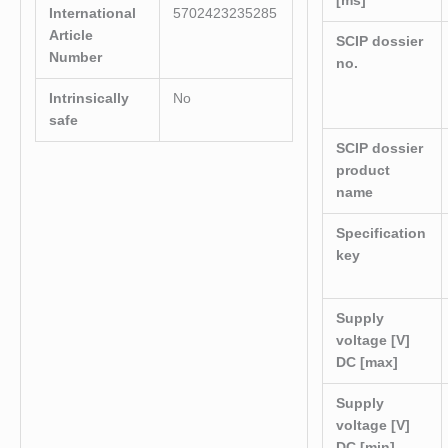
[ms]
International
5702423235285
Article
SCIP dossier
Number
no.
Intrinsically
No
safe
SCIP dossier
product
name
Specification
key
Supply
voltage [V]
DC [max]
Supply
voltage [V]
DC [min]