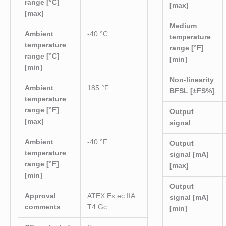
range [°C]
[max]
[max]
Medium
Ambient
-40 °C
temperature
temperature
range [°F]
range [°C]
[min]
[min]
Non-linearity
Ambient
185 °F
BFSL [±FS%]
temperature
range [°F]
Output
[max]
signal
Ambient
-40 °F
Output
temperature
signal [mA]
range [°F]
[max]
[min]
Output
Approval
ATEX Ex ec IIA
signal [mA]
comments
T4 Gc
[min]