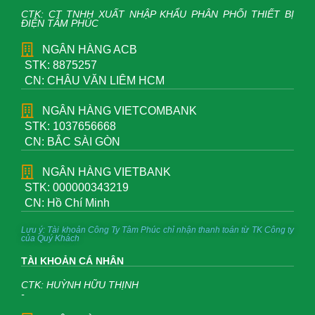
CTK: CT TNHH XUẤT NHẬP KHẨU PHÂN PHỐI THIẾT BỊ
ĐIỆN TÂM PHÚC
NGÂN HÀNG ACB
STK: 8875257
CN: CHÂU VĂN LIÊM HCM
NGÂN HÀNG VIETCOMBANK
STK: 1037656668
CN: BẮC SÀI GÒN
NGÂN HÀNG VIETBANK
STK: 000000343219
CN: Hồ Chí Minh
Lưu ý: Tài khoản Công Ty Tâm Phúc chỉ nhận thanh toán từ TK Công ty
của Quý Khách
TÀI KHOẢN CÁ NHÂN
CTK: HUỲNH HỮU THỊNH
-