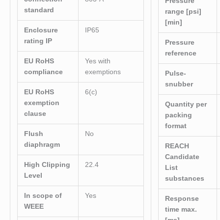
Pressure
standard
range [psi]
[min]
Enclosure
IP65
rating IP
Pressure
reference
EU RoHS
Yes with
compliance
exemptions
Pulse-
snubber
EU RoHS
6(c)
exemption
Quantity per
clause
packing
format
Flush
No
diaphragm
REACH
Candidate
High Clipping
22.4
List
Level
substances
In scope of
Yes
Response
WEEE
time max.