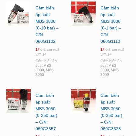
Cảm biến
Cảm biến
áp suất
áp suất
MBS 3000
MBS 3000
(0-10 bar) –
(0-1 bar) –
C/N:
C/N:
060G1102
060G1113
1
₫
1
₫
Giá sau thuế
Giá sau thuế
VAT:
1
₫
VAT:
1
₫
Cảm biến áp
Cảm biến áp
suất MBS
suất MBS
3000, MBS
3000, MBS
3050
3050
Cảm biến
Cảm biến
áp suất
áp suất
MBS 3050
MBS 3050
(0-250 bar)
(0-250 bar)
– C/N:
– C/N:
060G3557
060G3628