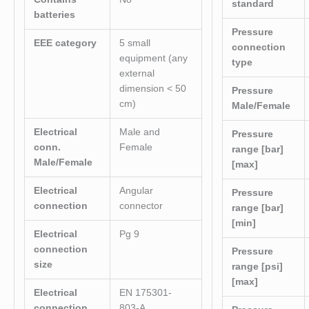
standard
batteries
Pressure
EEE category
5 small
connection
equipment (any
type
external
dimension < 50
Pressure
cm)
Male/Female
Electrical
Male and
Pressure
conn.
Female
range [bar]
Male/Female
[max]
Electrical
Angular
Pressure
connection
connector
range [bar]
[min]
Electrical
Pg 9
connection
Pressure
size
range [psi]
[max]
Electrical
EN 175301-
connection
803-A