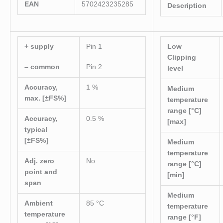
EAN
5702423235285
Description
+ supply
Pin 1
Low
Clipping
– common
Pin 2
level
Accuracy,
1 %
Medium
max. [±FS%]
temperature
range [°C]
Accuracy,
0.5 %
[max]
typical
[±FS%]
Medium
temperature
Adj. zero
No
range [°C]
point and
[min]
span
Medium
Ambient
85 °C
temperature
temperature
range [°F]