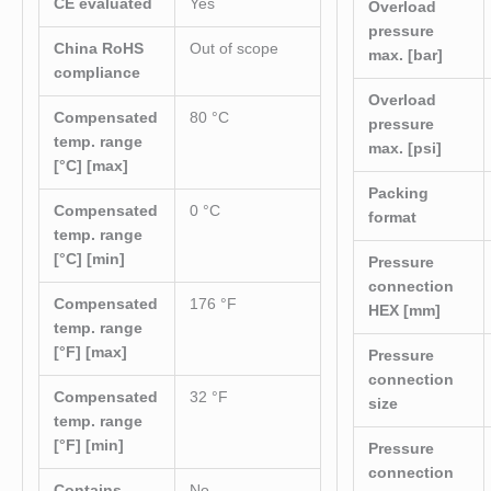
CE evaluated
Yes
Overload
pressure
China RoHS
Out of scope
max. [bar]
compliance
Overload
Compensated
80 °C
pressure
temp. range
max. [psi]
[°C] [max]
Packing
Compensated
0 °C
format
temp. range
[°C] [min]
Pressure
connection
Compensated
176 °F
HEX [mm]
temp. range
[°F] [max]
Pressure
connection
Compensated
32 °F
size
temp. range
[°F] [min]
Pressure
connection
Contains
No