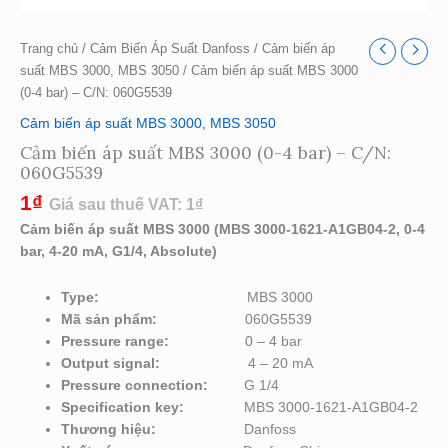
Trang chủ
/
Cảm Biến Áp Suất Danfoss
/
Cảm biến áp
suất MBS 3000, MBS 3050
/ Cảm biến áp suất MBS 3000
(0-4 bar) – C/N: 060G5539
Cảm biến áp suất MBS 3000, MBS 3050
Cảm biến áp suất MBS 3000 (0-4 bar) – C/N:
060G5539
1
₫
Giá sau thuế VAT:
1
₫
Cảm biến áp suất MBS 3000 (MBS 3000-1621-A1GB04-2, 0-4
bar, 4-20 mA, G1/4, Absolute)
Type:
MBS 3000
Mã sản phẩm:
060G5539
Pressure range
:
0 – 4 bar
Output signal
:
4 – 20 mA
Pressure connection
:
G 1/4
Specification key:
MBS 3000-1621-A1GB04-2
Thương hiệu:
Danfoss