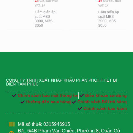
1
₫
1
₫
Giá sau thuế
Giá sau thuế
VAT:
1
₫
VAT:
1
₫
Cảm biến áp
Cảm biến áp
suất MBS
suất MBS
3000, MBS
3000, MBS
3050
3050
CÔNG TY TNHH XUẤT NHẬP KHẨU PHÂN PHỐI THIẾT BỊ
ĐIỆN TÂM PHÚC
Chính sách bảo mật thông tin
Điều khoản sử dụng
Hướng dẫn mua hàng
Chính sách Đổi trả hàng
Chính sách bảo hành
Mã số thuế: 0315946915
Đ/c: 6/4B Phạm Văn Chiêu, Phường 8, Quận Gò