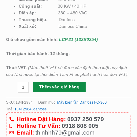
Công suất:
30 KW / 40 HP
Điện áp:
380 – 480 VAC
Thương hiệu:
Danfoss
Xuất xứ:
Danfoss China
Giá chưa gồm màn hình:
LCP 21 (132B0254)
Thời gian bảo hành: 12 tháng.
Thuế VAT:
(Mức thuế VAT sẽ được xác định theo luật quy định
của Nhà nước tại thời điểm Tâm Phúc phát hành hóa đơn VAT).
Thêm vào giỏ hàng
SKU:
134F2984
Danh mục:
Máy biến tần Danfoss FC-360
Thẻ:
134F2984
,
danfoss
Hotline Đặt Hàng:
0937 250 579
Hotline Tư Vấn:
0918 808 005
Email:
thinhhh79@gmail.com