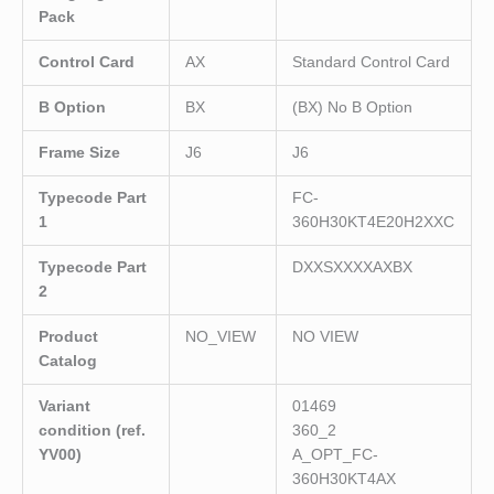
Pack
Control Card
AX
Standard Control Card
B Option
BX
(BX) No B Option
Frame Size
J6
J6
Typecode Part
FC-
1
360H30KT4E20H2XXC
Typecode Part
DXXSXXXXAXBX
2
Product
NO_VIEW
NO VIEW
Catalog
Variant
01469
condition (ref.
360_2
YV00)
A_OPT_FC-
360H30KT4AX