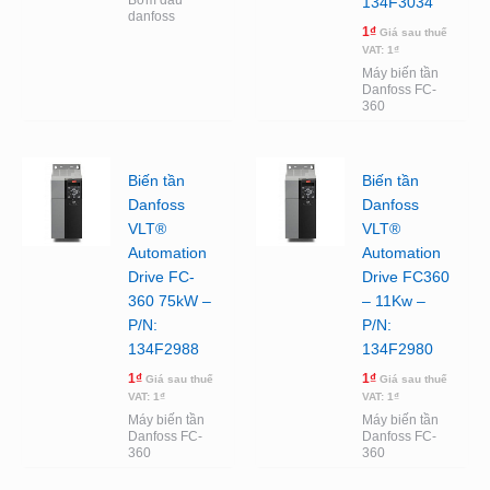
134F3034
danfoss
1
₫
Giá sau thuế
VAT:
1
₫
Máy biến tần
Danfoss FC-
360
Biến tần
Biến tần
Danfoss
Danfoss
VLT®
VLT®
Automation
Automation
Drive FC-
Drive FC360
360 75kW –
– 11Kw –
P/N:
P/N:
134F2988
134F2980
1
₫
1
₫
Giá sau thuế
Giá sau thuế
VAT:
1
₫
VAT:
1
₫
Máy biến tần
Máy biến tần
Danfoss FC-
Danfoss FC-
360
360