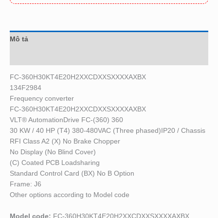
Mô tả
Đánh giá (0)
FC-360H30KT4E20H2XXCDXXSXXXXAXBX
134F2984
Frequency converter
FC-360H30KT4E20H2XXCDXXSXXXXAXBX
VLT® AutomationDrive FC-(360) 360
30 KW / 40 HP (T4) 380-480VAC (Three phased)IP20 / Chassis
RFI Class A2 (X) No Brake Chopper
No Display (No Blind Cover)
(C) Coated PCB Loadsharing
Standard Control Card (BX) No B Option
Frame: J6
Other options according to Model code
Model code:
FC-360H30KT4E20H2XXCDXXSXXXXAXBX