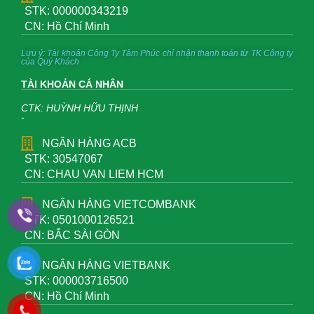
STK: 000000343219
CN: Hồ Chí Minh
Lưu ý: Tài khoản Công Ty Tâm Phúc chỉ nhận thanh toán từ TK Công ty
của Quý Khách
TÀI KHOẢN CÁ NHÂN
CTK: HUỲNH HỮU THỊNH
-
NGÂN HÀNG ACB
STK: 30547067
CN: CHAU VAN LIEM HCM
NGÂN HÀNG VIETCOMBANK
STK: 0501000126521
CN: BẮC SÀI GÒN
NGÂN HÀNG VIETBANK
STK: 000003716500
CN: Hồ Chí Minh