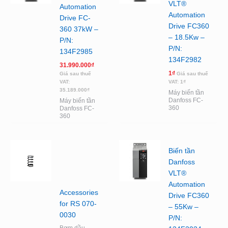
VLT®
Automation
Automation
Drive FC-
Drive FC360
360 37kW –
– 18.5Kw –
P/N:
P/N:
134F2985
134F2982
31.990.000
₫
1
₫
Giá sau thuế
Giá sau thuế
VAT:
VAT:
1
₫
35.189.000
₫
Máy biến tần
Danfoss FC-
Máy biến tần
360
Danfoss FC-
360
Biến tần
Danfoss
VLT®
Automation
Accessories
Drive FC360
for RS 070-
– 55Kw –
0030
P/N:
Bơm dầu