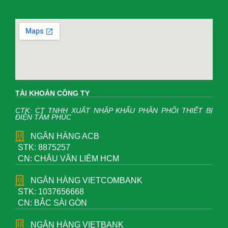
TÀI KHOẢN CÔNG TY
CTK: CT TNHH XUẤT NHẬP KHẨU PHÂN PHỐI THIẾT BỊ
ĐIỆN TÂM PHÚC
NGÂN HÀNG ACB
STK: 8875257
CN: CHÂU VĂN LIÊM HCM
NGÂN HÀNG VIETCOMBANK
STK: 1037656668
CN: BẮC SÀI GÒN
NGÂN HÀNG VIETBANK