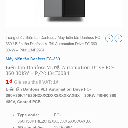
Trang chủ
/
Biến tần Danfoss
/
Máy biến tần Danfoss FC-
360
/ Biến tần Danfoss VLT® Automation Drive FC-360
30kW – P/N: 134F2984
Máy biến tần Danfoss FC-360
Biến tần Danfoss VLT® Automation Drive FC-
360 30kW – P/N: 134F2984
1
₫
Giá sau thuế VAT:
1
₫
Biến tần Danfoss VLT Automation Drive FC-
360H30KT4E20H2XXCDXXSXXXXAXBX – 30KW /40HP, 380-
480V, Coated PCB
Type code:
FC-
360H30KT4E20H2XXCDXXSXXXXAXBX
Mã sản phẩm:
134F2984