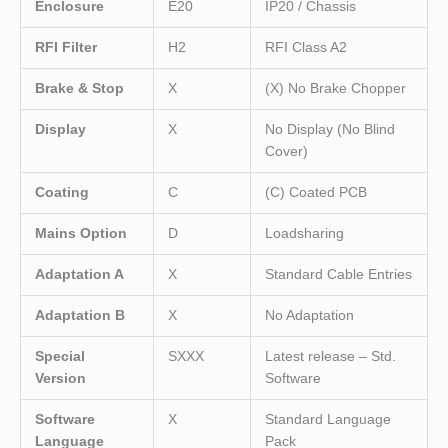
Enclosure
E20
IP20 / Chassis
RFI Filter
H2
RFI Class A2
Brake & Stop
X
(X) No Brake Chopper
Display
X
No Display (No Blind
Cover)
Coating
C
(C) Coated PCB
Mains Option
D
Loadsharing
Adaptation A
X
Standard Cable Entries
Adaptation B
X
No Adaptation
Special
SXXX
Latest release – Std.
Version
Software
Software
X
Standard Language
Language
Pack