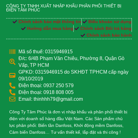
CÔNG TY TNHH XUẤT NHẬP KHẨU PHÂN PHỐI THIẾT BỊ
ĐIỆN TÂM PHÚC
Chính sách bảo mật thông tin
Điều khoản sử dụng
Hướng dẫn mua hàng
Chính sách Đổi trả hàng
Chính sách bảo hành
Mã số thuế: 0315946915
Đ/c: 6/4B Phạm Văn Chiêu, Phường 8, Quận Gò
Vấp, TP HCM
GPKD: 0315946915 do SKHĐT TPHCM cấp ngày
09/10/2019
Điện thoại: 0937 250 579
Điện thoại: 0918 808 005
Email: thinhhh79@gmail.com
Công Ty Tâm Phúc là đơn vị nhập khẩu và phân phối thiết bị
điện với doanh số hàng đầu Việt Nam. Các Sản phẩm chủ
lực phân phối: Biến tần Danfoss, Khởi động mềm Danfoss,
Cảm biến Danfoss… Tư vấn thiết kế, lắp đặt và thi công !