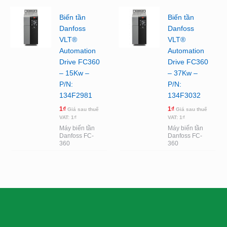
Biến tần
Biến tần
Danfoss
Danfoss
VLT®
VLT®
Automation
Automation
Drive FC360
Drive FC360
– 15Kw –
– 37Kw –
P/N:
P/N:
134F2981
134F3032
1
₫
1
₫
Giá sau thuế
Giá sau thuế
VAT:
1
₫
VAT:
1
₫
Máy biến tần
Máy biến tần
Danfoss FC-
Danfoss FC-
360
360