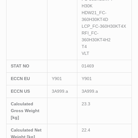
H30K
HDW21_FC-
360H30KT4D
LCP_FC-360H30KT4X
RFI_FC-
360H30KT4H2
T4
VLT
STAT NO
01469
ECCN EU
Y901
Y901
ECCN US
3A999.a
3A999.a
Calculated
23.3
Gross Weight
[kg]
Calculated Net
22.4
Weight [kg]