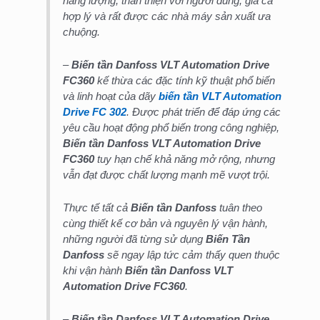
năng lượng, thân thiện với người dùng, giá cả
hợp lý và rất được các nhà máy sản xuất ưa
chuộng.
–
Biến tần Danfoss VLT Automation Drive
FC360
kế thừa các đặc tính kỹ thuật phổ biến
và linh hoạt của dãy
biến tần VLT Automation
Drive FC 302
. Được phát triển để đáp ứng các
yêu cầu hoạt động phổ biến trong công nghiệp,
Biến tần Danfoss VLT Automation Drive
FC360
tuy hạn chế khả năng mở rộng, nhưng
vẫn đạt được chất lượng mạnh mẽ vượt trội.
Thực tế tất cả
Biến tần Danfoss
tuân theo
cùng thiết kế cơ bản và nguyên lý vận hành,
những người đã từng sử dụng
Biến Tần
Danfoss
sẽ ngay lập tức cảm thấy quen thuộc
khi vận hành
Biến tần Danfoss VLT
Automation Drive FC360
.
–
Biến tần Danfoss VLT Automation Drive