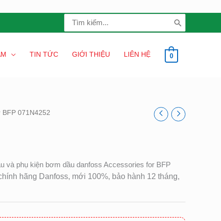
Search
for:
ẨM
TIN TỨC
GIỚI THIỆU
LIÊN HỆ
0
or BFP 071N4252
ầu và phụ kiện bơm dầu danfoss Accessories for BFP
chính hãng Danfoss, mới 100%, bảo hành 12 tháng,