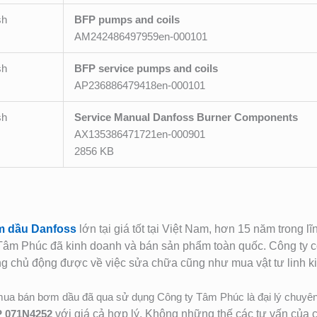
sh
BFP pumps and coils
AM242486497959en-000101
sh
BFP service pumps and coils
AP236886479418en-000101
sh
Service Manual Danfoss Burner Components
AX135386471721en-000901
2856 KB
 dầu Danfoss
lớn tại giá tốt tại Việt Nam, hơn 15 năm trong
m Phúc đã kinh doanh và bán sản phẩm toàn quốc. Công ty có
g chủ động được về việc sửa chữa cũng như mua vật tư linh k
mua bán bơm dầu đã qua sử dụng Công ty Tâm Phúc là đại lý chuyê
P 071N4252
với giá cả hợp lý. Không những thế các tư vấn của ch