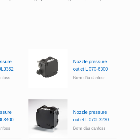
essure
Nozzle pressure
70L3352
outlet L 070-6300
nfoss
Bơm dầu danfoss
essure
Nozzle pressure
70L3400
outlet L 070L3230
nfoss
Bơm dầu danfoss