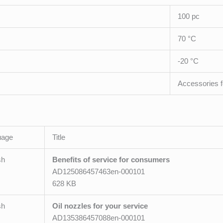
100 pc
70 °C
-20 °C
Accessories 
uage
Title
sh
Benefits of service for consumers
AD125086457463en-000101
628 KB
sh
Oil nozzles for your service
AD135386457088en-000101