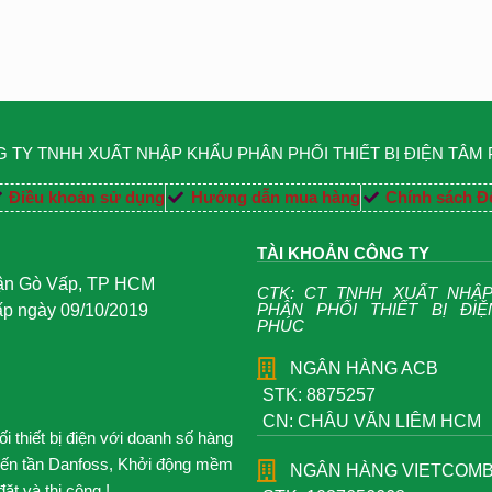
 TY TNHH XUẤT NHẬP KHẨU PHÂN PHỐI THIẾT BỊ ĐIỆN TÂM
Điều khoản sử dụng
Hướng dẫn mua hàng
Chính sách Đổ
TÀI KHOẢN CÔNG TY
uận Gò Vấp, TP HCM
CTK: CT TNHH XUẤT NHẬ
PHÂN PHỐI THIẾT BỊ ĐI
 ngày 09/10/2019
PHÚC
NGÂN HÀNG ACB
STK: 8875257
CN: CHÂU VĂN LIÊM HCM
 thiết bị điện với doanh số hàng
iến tần Danfoss, Khởi động mềm
NGÂN HÀNG VIETCOM
t và thi công !