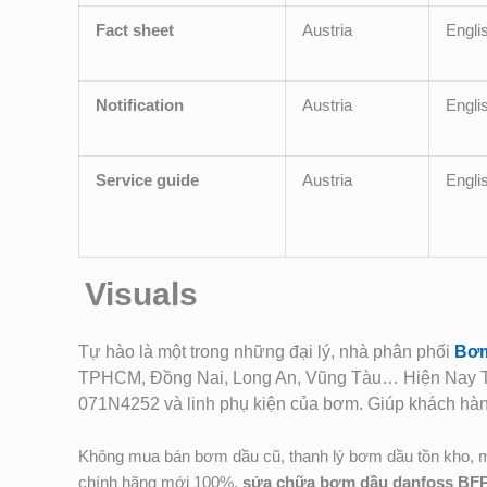
Fact sheet
Austria
Engli
Notification
Austria
Engli
Service guide
Austria
Engli
Visuals
Tự hào là một trong những đại lý, nhà phân phối
Bơm
TPHCM, Đồng Nai, Long An, Vũng Tàu… Hiện Nay Tâ
071N4252
và linh phụ kiện của bơm. Giú
p khách hàn
Không mua bán bơm dầu cũ, thanh lý bơm dầu tồn kho, 
chính hãng mới 100%,
sửa chữa bơm dầu danfoss BF