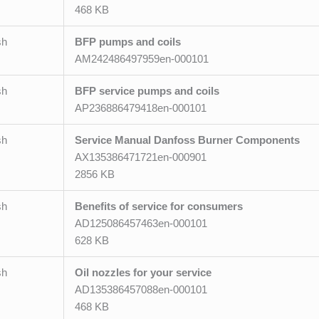
468 KB
sh
BFP pumps and coils
AM242486497959en-000101
sh
BFP service pumps and coils
AP236886479418en-000101
sh
Service Manual Danfoss Burner Components
AX135386471721en-000901
2856 KB
sh
Benefits of service for consumers
AD125086457463en-000101
628 KB
sh
Oil nozzles for your service
AD135386457088en-000101
468 KB