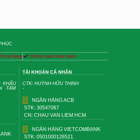
 PHÚC
i trả hàng
Chính sách bảo hành
TÀI KHOẢN CÁ NHÂN
P KHẨU
CTK: HUỲNH HỮU THỊNH
ỆN TÂM
-
NGÂN HÀNG ACB
STK: 30547067
CN: CHAU VAN LIEM HCM
NGÂN HÀNG VIETCOMBANK
BANK
STK: 0501000126521