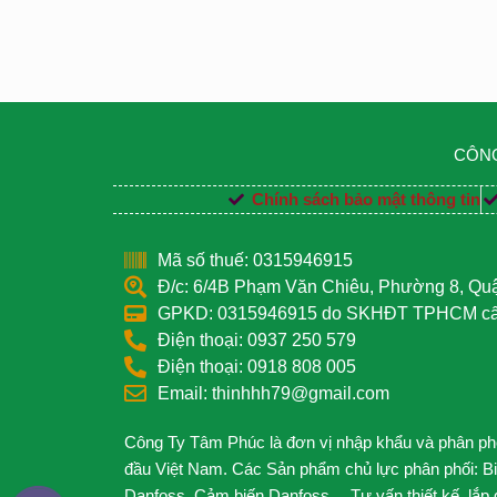
CÔNG
Chính sách bảo mật thông tin
Mã số thuế: 0315946915
Đ/c: 6/4B Phạm Văn Chiêu, Phường 8, Q
GPKD: 0315946915 do SKHĐT TPHCM cấp
Điện thoại: 0937 250 579
Điện thoại: 0918 808 005
Email: thinhhh79@gmail.com
Công Ty Tâm Phúc là đơn vị nhập khẩu và phân phối
đầu Việt Nam. Các Sản phẩm chủ lực phân phối: B
Danfoss, Cảm biến Danfoss… Tư vấn thiết kế, lắp đặ