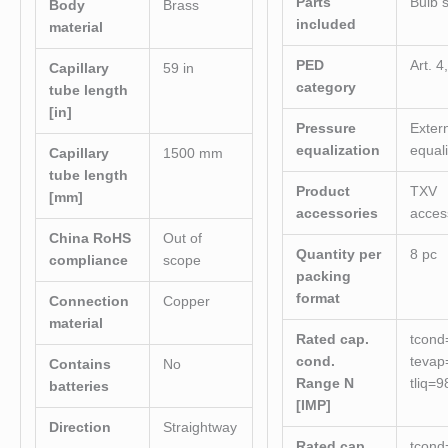
Parts
Bulb 
Body
Brass
included
material
PED
Art. 4
Capillary
59 in
category
tube length
[in]
Pressure
Extern
equalization
equal
Capillary
1500 mm
tube length
Product
TXV
[mm]
accessories
acces
China RoHS
Out of
Quantity per
8 pc
compliance
scope
packing
format
Connection
Copper
material
Rated cap.
tcond
cond.
tevap
Contains
No
Range N
tliq=9
batteries
[IMP]
Direction
Straightway
Rated cap.
tcond