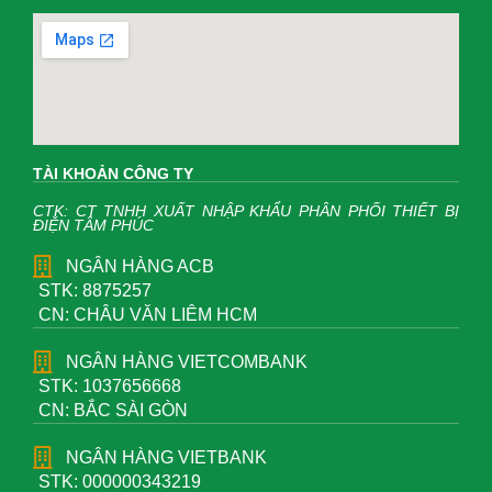
TÀI KHOẢN CÔNG TY
CTK: CT TNHH XUẤT NHẬP KHẨU PHÂN PHỐI THIẾT BỊ
ĐIỆN TÂM PHÚC
NGÂN HÀNG ACB
STK: 8875257
CN: CHÂU VĂN LIÊM HCM
NGÂN HÀNG VIETCOMBANK
STK: 1037656668
CN: BẮC SÀI GÒN
NGÂN HÀNG VIETBANK
STK: 000000343219