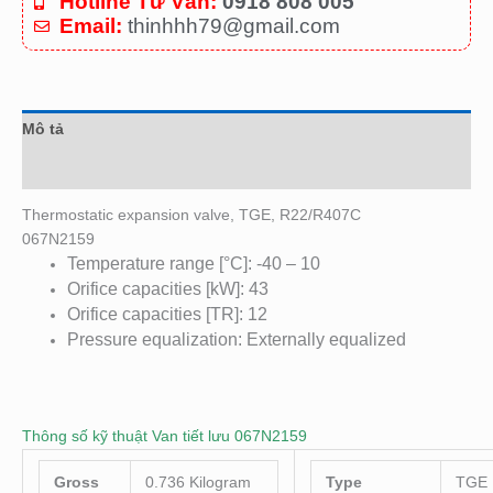
Hotline Tư Vấn:
0918 808 005
Email:
thinhhh79@gmail.com
Mô tả
Đánh giá (0)
Thermostatic expansion valve, TGE, R22/R407C
067N2159
Temperature range [°C]: -40 – 10
Orifice capacities [kW]: 43
Orifice capacities [TR]: 12
Pressure equalization: Externally equalized
Thông số kỹ thuật Van tiết lưu 067N2159
Gross
0.736 Kilogram
Type
TGE