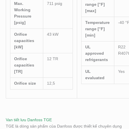
Max.
711 psig
range [°F]
Working
[max]
Pressure
[psig]
Temperature
-40 °
range [°F]
Orifice
43 kW
[min]
capacities
[kW]
UL
R22
approved
R407
Orifice
12 TR
refrigerants
capacities
[TR]
UL
Yes
evaluated
Orifice size
12,5
Van tiết lưu Danfoss TGE
TGE là dòng sản phẩm của Danfoss được thiết kế chuyên dụng