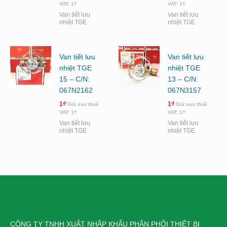
VAT:
1
₫
VAT:
1
₫
Van tiết lưu
Van tiết lưu
nhiệt TGE
nhiệt TGE
Van tiết lưu
Van tiết lưu
nhiệt TGE
nhiệt TGE
15 – C/N:
13 – C/N:
067N2162
067N3157
1
₫
1
₫
Giá sau thuế
Giá sau thuế
VAT:
1
₫
VAT:
1
₫
Van tiết lưu
Van tiết lưu
nhiệt TGE
nhiệt TGE
CÔNG TY TNHH XUẤT NHẬP KHẨU PHÂN PHỐI THIẾT BỊ