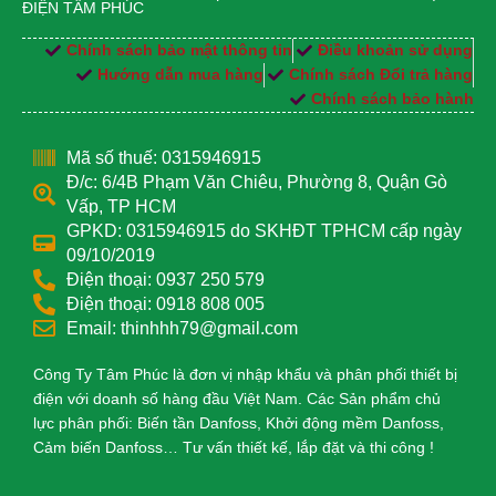
ĐIỆN TÂM PHÚC
Chính sách bảo mật thông tin
Điều khoản sử dụng
Hướng dẫn mua hàng
Chính sách Đổi trả hàng
Chính sách bảo hành
Mã số thuế: 0315946915
Đ/c: 6/4B Phạm Văn Chiêu, Phường 8, Quận Gò
Vấp, TP HCM
GPKD: 0315946915 do SKHĐT TPHCM cấp ngày
09/10/2019
Điện thoại: 0937 250 579
Điện thoại: 0918 808 005
Email: thinhhh79@gmail.com
Công Ty Tâm Phúc là đơn vị nhập khẩu và phân phối thiết bị
điện với doanh số hàng đầu Việt Nam. Các Sản phẩm chủ
lực phân phối: Biến tần Danfoss, Khởi động mềm Danfoss,
Cảm biến Danfoss… Tư vấn thiết kế, lắp đặt và thi công !