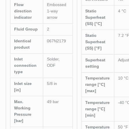
Flow
Embossed
direction
1-way
Static
4 °C
indicator
arrow
Superheat
(SS) [°C]
Fluid Group
2
Static
7.2 °
Identical
067N2179
Superheat
product
(SS) [°F]
Inlet
Solder,
Superheat
Adjus
connection
ODF
setting
type
Temperature
10 °C
Inlet size
5/8 in
range [°C]
[in]
[max]
Max.
49 bar
Temperature
-40 °
Working
range [°C]
Pressure
[min]
[bar]
Temperature
50 °F