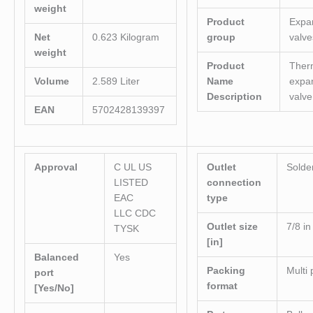
weight
Product
Expa
Net
0.623 Kilogram
group
valve
weight
Product
Ther
Volume
2.589 Liter
Name
expa
Description
valve
EAN
5702428139397
Approval
C UL US
Outlet
Solde
LISTED
connection
EAC
type
LLC CDC
Outlet size
7/8 in
TYSK
[in]
Balanced
Yes
Packing
Multi
port
format
[Yes/No]