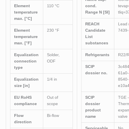
Element
110 °C
cond.
tevap
temperature
Range N [SI]
tliq=3
max. [°C]
REACH
Lead 
Element
230 °F
Candidate
7439-
temperature
List
max. [°F]
substances
Equalization
Solder,
Refrigerants
R22/
connection
ODF
SCIP
3c48
type
dossier no.
61a0-
Equalization
1/4 in
8540-
size [in]
e10a
EU RoHS
Out of
SCIP
TGE 
compliance
scope
dossier
Therm
product
expan
Flow
Bi-flow
name
valve
direction
Serviceable
No