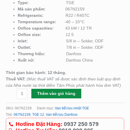
Type:
TGE
Mã sản phẩm:
067N2159
Refrigerants:
R22 / R407C
Temperature range:
-40 – 10°C
Orifice capacities:
43 kW / 12 TR
Orifice size:
12.5
Inlet:
5/8 in – Solder, ODF
Outlet:
7/8 in – Solder, ODF
Thương hiệu:
Danfoss
Xuất xứ:
Danfoss China
Thời gian bảo hành: 12 tháng.
Thuế VAT:
(Mức thuế VAT sẽ được xác định theo luật quy định
của Nhà nước tại thời điểm Tâm Phúc phát hành hóa đơn VAT)
Thêm vào giỏ hàng
SKU:
067N2159
Danh mục:
Van tiết lưu nhiệt TGE
Thẻ:
067N2159
,
TGE 12
,
Van tiết lưu Danfoss
Hotline Đặt Hàng:
0937 250 579