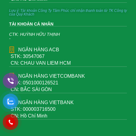
Lưu ý: Tài khoản Công Ty Tâm Phúc chỉ nhận thanh toán từ TK Công ty
của Quý Khách
TÀI KHOẢN CÁ NHÂN
CTK: HUỲNH HỮU THỊNH
-
NGÂN HÀNG ACB
STK: 30547067
CN: CHAU VAN LIEM HCM
NGÂN HÀNG VIETCOMBANK
STK: 0501000126521
CN: BẮC SÀI GÒN
NGÂN HÀNG VIETBANK
STK: 000003716500
CN: Hồ Chí Minh