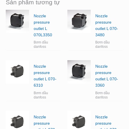
Sản phẩm tương tự
Nozzle
Nozzle
pressure
pressure
outlet L
outlet L 070-
070L3350
3480
Bơm dầu
Bơm dầu
danfoss
danfoss
Nozzle
Nozzle
pressure
pressure
outlet L 070-
outlet L 070-
6310
3360
Bơm dầu
Bơm dầu
danfoss
danfoss
Nozzle
Nozzle
pressure
pressure