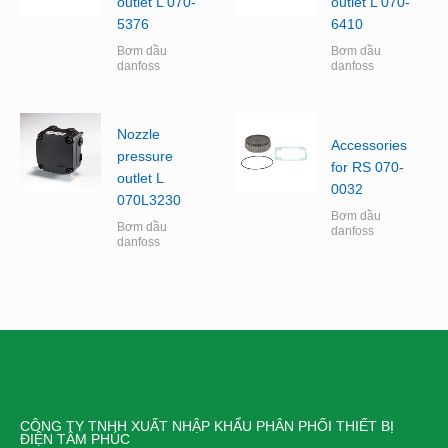
outlet L 070-
outlet L 070-
5376
6410
Bơm dầu
Bơm dầu
danfoss
danfoss
Nozzle
Accessories
pressure
for RS 070-
outlet L
0032
070L3230
Bơm dầu
Bơm dầu
danfoss
danfoss
CÔNG TY TNHH XUẤT NHẬP KHẨU PHÂN PHỐI THIẾT BỊ
ĐIỆN TÂM PHÚC