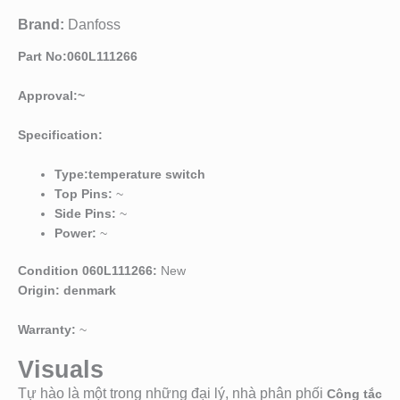
Brand:
Danfoss
Part No:060L111266
Approval:~
Specification:
Type:temperature switch
Top Pins:
~
Side Pins:
~
Power:
~
Condition 060L111266:
New
Origin: denmark
Warranty:
~
Visuals
Tự hào là một trong những đại lý, nhà phân phối
Công tắc