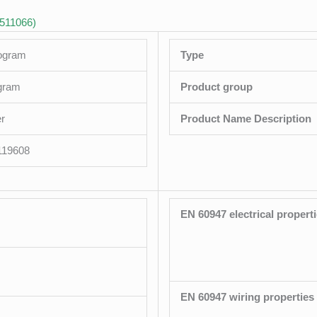
-511066)
logram
Type
ogram
Product group
er
Product Name Description
119608
EN 60947 electrical propert
EN 60947 wiring properties