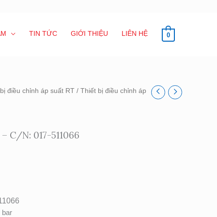
ẨM
TIN TỨC
GIỚI THIỆU
LIÊN HỆ
0
 bị điều chỉnh áp suất RT
/ Thiết bị điều chỉnh áp
110 – C/N: 017-511066
11066
 bar