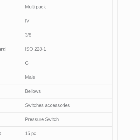
Multi pack
IV
3/8
ard
ISO 228-1
G
Male
Bellows
Switches accessories
Pressure Switch
t
15 pc