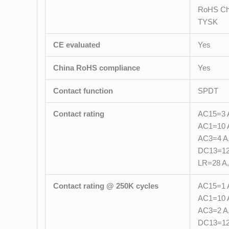
RoHS Ch
TYSK
CE evaluated
Yes
China RoHS compliance
Yes
Contact function
SPDT
Contact rating
AC15=3 A
AC1=10 A
AC3=4 A,
DC13=12
LR=28 A,
Contact rating @ 250K cycles
AC15=1 A
AC1=10 A
AC3=2 A,
DC13=12