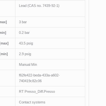
Lead (CAS no. 7439-92-1)
[max]
3 bar
min]
0.2 bar
 [max]
43.5 psig
[min]
2.9 psig
Manual Min
f62fe422-beda-433a-a602-
740419c82c06
RT Presso_Diff.Presso
Contact systems