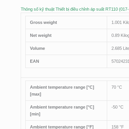
Thông số kỹ thuật Thiết bị điều chỉnh áp suất RT110 (017
Gross weight
1.001 Ki
Net weight
0.89 Kil
Volume
2.685 Lit
EAN
5702423
Ambient temperature range [°C]
70 °C
[max]
Ambient temperature range [°C]
-50 °C
[min]
Ambient temperature range [°F]
158 °F