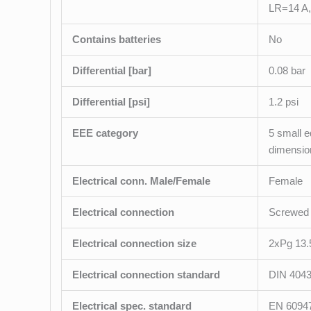
LR=14 A,
Contains batteries
No
Differential [bar]
0.08 bar
Differential [psi]
1.2 psi
EEE category
5 small e
dimensio
Electrical conn. Male/Female
Female
Electrical connection
Screwed 
Electrical connection size
2xPg 13.
Electrical connection standard
DIN 404
Electrical spec. standard
EN 60947