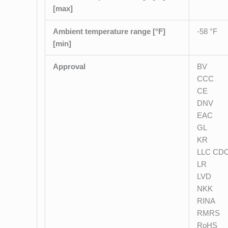
[max]
Ambient temperature range [°F]
-58 °F
[min]
Approval
BV
CCC
CE
DNV
EAC
GL
KR
LLC CD
LR
LVD
NKK
RINA
RMRS
RoHS