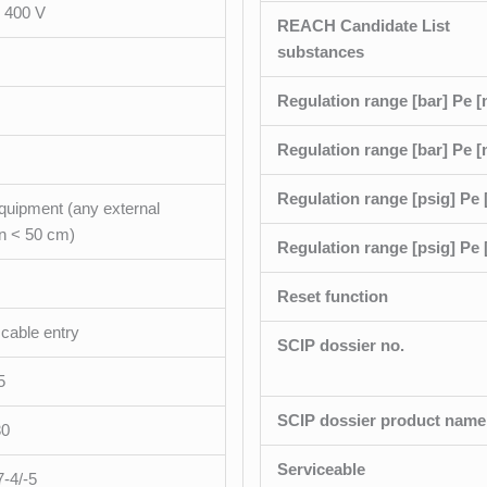
 400 V
REACH Candidate List
substances
Regulation range [bar] Pe 
Regulation range [bar] Pe [
Regulation range [psig] Pe
quipment (any external
n < 50 cm)
Regulation range [psig] Pe 
Reset function
cable entry
SCIP dossier no.
5
SCIP dossier product name
30
Serviceable
-4/-5