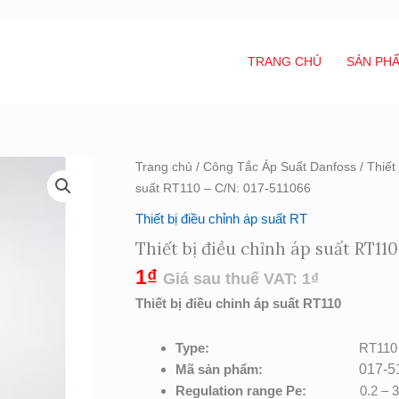
TRANG CHỦ
SẢN PH
Thiết
Trang chủ
/
Công Tắc Áp Suất Danfoss
/
Thiết
bị
suất RT110 – C/N: 017-511066
điều
Thiết bị điều chỉnh áp suất RT
chỉnh
Thiết bị điều chỉnh áp suất RT
áp
suất
1
₫
Giá sau thuế VAT:
1
₫
RT110
Thiết bị điều chỉnh áp suất RT110
-
C/N:
Type:
RT110
017-
Mã sản phẩm:
017-5
511066
Regulation range Pe:
0.2 – 3