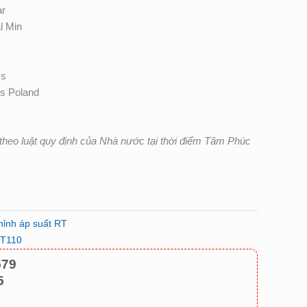
ar
l Min
ss
s Poland
heo luật quy định của Nhà nước tại thời điểm Tâm Phúc
chỉnh áp suất RT
T110
579
5