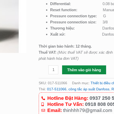
số
Differential:
0.08 b
lượng
Reset function:
Manua
Pressure connection type:
G
Pressure connection size:
3/8
Thương hiệu:
Danfo
Xuất xứ:
Danfos
Thời gian bảo hành: 12 tháng.
Thuế VAT:
(Mức thuế VAT sẽ được xác định t
phát hành hóa đơn VAT)
Thêm vào giỏ hàng
SKU:
017-511066
Danh mục:
Thiết bị điều 
Thẻ:
017-511066
,
công tắc áp suất Danfoss
,
R
Hotline Đặt Hàng:
0937 250 
Hotline Tư Vấn:
0918 808 00
Email:
thinhhh79@gmail.com