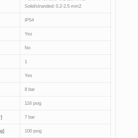
Solid/stranded: 0.2-2.5 mm2
IP54
Yes
No
1
Yes
8 bar
116 psig
]
7 bar
g]
100 psig