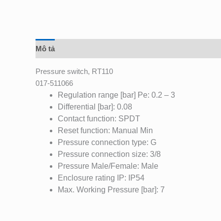
Mô tả
Đánh giá (0)
Pressure switch, RT110
017-511066
Regulation range [bar] Pe: 0.2 – 3
Differential [bar]: 0.08
Contact function: SPDT
Reset function: Manual Min
Pressure connection type: G
Pressure connection size: 3/8
Pressure Male/Female: Male
Enclosure rating IP: IP54
Max. Working Pressure [bar]: 7