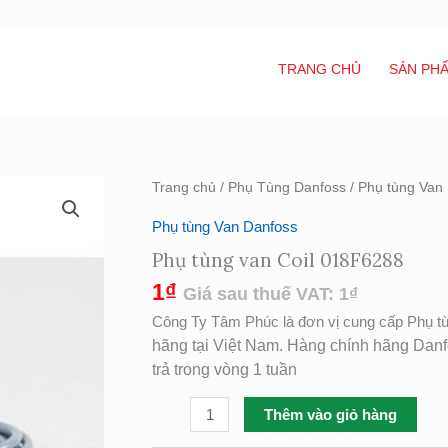
TRANG CHỦ
SẢN PH
Phụ
Trang chủ
/
Phụ Tùng Danfoss
/
Phụ tùng Van
tùng
Phụ tùng Van Danfoss
van
Phụ tùng van Coil 018F6288
Coil
018F6288
1
₫
Giá sau thuế VAT:
1
₫
số
Công Ty Tâm Phúc là đơn vị cung cấp Phụ tù
lượng
hãng tại Việt Nam. Hàng chính hãng Dan
trả trong vòng 1 tuần
Thêm vào giỏ hàng