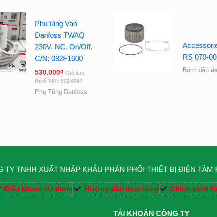
Phụ tùng Van
Danfoss TWAQ
Accessorie
230V. NC. On/Off.
RS 070-00
C/N: 082F1600
Bơm dầu da
530.000
₫
Giá sau
thuế VAT:
572.400
₫
Phụ Tùng Danfoss
 TY TNHH XUẤT NHẬP KHẨU PHÂN PHỐI THIẾT BỊ ĐIỆN TÂM
Điều khoản sử dụng
Hướng dẫn mua hàng
Chính sách Đổ
TÀI KHOẢN CÔNG TY