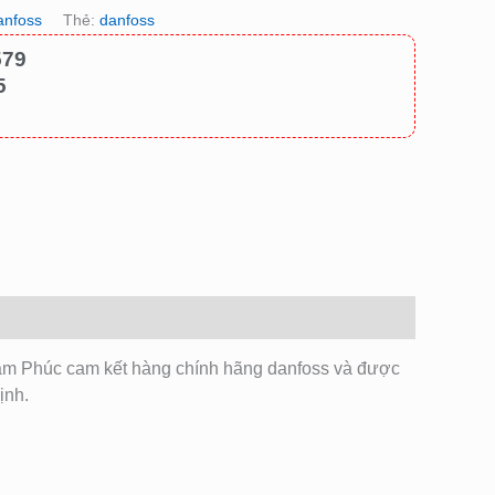
anfoss
Thẻ:
danfoss
579
5
Tâm Phúc cam kết hàng chính hãng danfoss và được
ịnh.