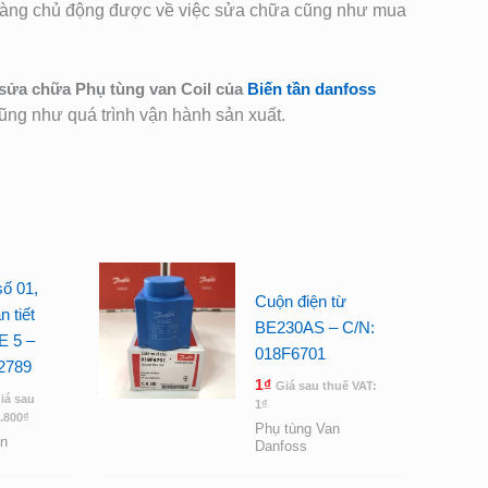
hàng chủ động được về việc sửa chữa cũng như mua
sửa chữa Phụ tùng van Coil của
Biến tần danfoss
Cũng như quá trình vận hành sản xuất.
ố 01,
Cuộn điện từ
 tiết
BE230AS – C/N:
E 5 –
018F6701
2789
1
₫
Giá sau thuế VAT:
iá sau
1
₫
.800
₫
Phụ tùng Van
n
Danfoss