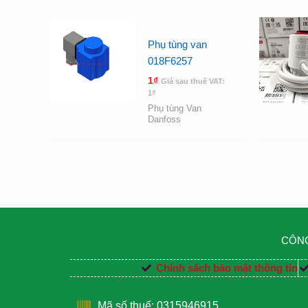
Phụ tùng van
018F6257
1
₫
Giá sau thuế VAT:
1
₫
Phụ tùng Van
Danfoss
CÔNG
Chính sách bảo mật thông tin
Mã số thuế: 0315946915