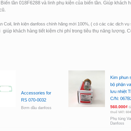
a Biến tần 018F6288
và linh phụ kiện của biến tần. Giú
p khách 
cũ.
n Coil, linh kiện danfoss chính hãng mới 100%, ( có các các dịch vụ
i giúp khách hàng tiết kiệm chi phí trong tiêu thụ năng lượng. 
Kim phun s
bộ phận van
lưu nhiệt T
Accessories for
C/N: 067B
RS 070-0032
560.000
₫
G
Bơm dầu danfoss
thuế VAT:
604
Phụ tùng Va
Danfoss