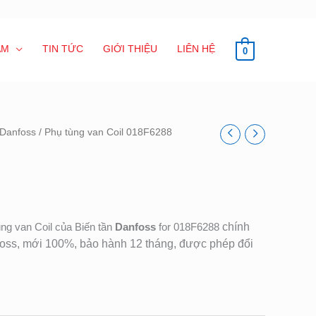
ẨM
TIN TỨC
GIỚI THIỆU
LIÊN HỆ
0
 Danfoss
/ Phụ tùng van Coil 018F6288
ng van Coil của Biến tần
Danfoss
for 018F6288
chính
foss, mới 100%, bảo hành 12 tháng, được phép đổi