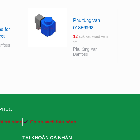
Phụ tùng van
018F6968
s for
33
1
₫
Giá sau thuế VAT:
1
₫
nfoss
Phụ tùng Van
Danfoss
 PHÚC
i trả hàng
Chính sách bảo hành
TÀI KHOẢN CÁ NHÂN