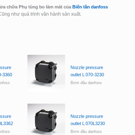
ửa chữa Phụ tùng bo làm mát của
Biến tần danfoss
 Cũng như quá trình vận hành sản xuất.
essure
Nozzle pressure
70-3360
outlet L 070-3230
nfoss
Bơm dầu danfoss
essure
Nozzle pressure
70L3362
outlet L 070L3230
nfoss
Bơm dầu danfoss