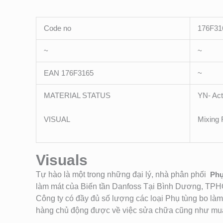
Code no
176F31
~
~
EAN 176F3165
~
MATERIAL STATUS
YN- Act
VISUAL
Mixing
Visuals
Tự hào là một trong những đại lý, nhà phân phối
Phụ 
làm mát của Biến tần Danfoss Tại Bình Dương, TP
Công ty có đầy đủ số lượng các loại Phụ tùng bo là
hàng chủ động được về việc sửa chữa cũng như mua v