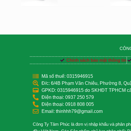
CÔNG
Chính sách bảo mật thông tin
Mã số thuế: 0315946915
Đ/c: 6/4B Phạm Văn Chiêu, Phường 8, Q
GPKD: 0315946915 do SKHĐT TPHCM cấp
Điện thoại: 0937 250 579
Điện thoại: 0918 808 005
Email: thinhhh79@gmail.com
Công Ty Tâm Phúc là đơn vị nhập khẩu và phân phối