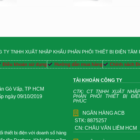
 TY TNHH XUẤT NHẬP KHẨU PHÂN PHỐI THIẾT BỊ ĐIỆN TÂM
Điều khoản sử dụng
Hướng dẫn mua hàng
Chính sách Đổ
TÀI KHOẢN CÔNG TY
uận Gò Vấp, TP HCM
CTK: CT TNHH XUẤT NHẬ
PHÂN PHỐI THIẾT BỊ ĐI
 ngày 09/10/2019
PHÚC
NGÂN HÀNG ACB
STK: 8875257
CN: CHÂU VĂN LIÊM HCM
 thiết bị điện với doanh số hàng