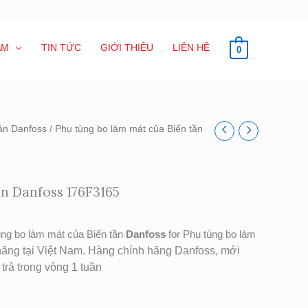
ẨM
TIN TỨC
GIỚI THIỆU
LIÊN HỆ
0
tần Danfoss
/ Phụ tùng bo làm mát của Biến tần
ần Danfoss 176F3165
ng bo làm mát của Biến tần
Danfoss
for Phụ tùng bo làm
hãng tại Việt Nam. Hàng chính hãng Danfoss, mới
rả trong vòng 1 tuần