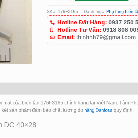
lượng
SKU:
176F3165
Danh mục:
Phụ tùng biến t
Hotline Đặt Hàng:
0937 250 
Hotline Tư Vấn:
0918 808 00
Email:
thinhhh79@gmail.com
àm mát của biến tần 176F3165
chính hãng tại Việt Nam. Tâm Ph
 kết sản phẩm đảm bảo chất lượng do
hãng Danfoss
quy định.
an DC 40×28