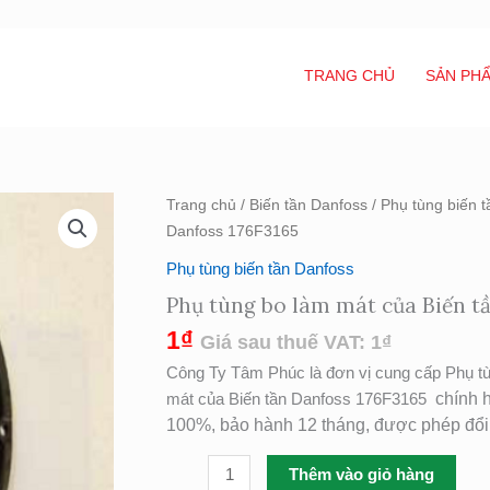
TRANG CHỦ
SẢN PH
Phụ
Trang chủ
/
Biến tần Danfoss
/
Phụ tùng biến 
tùng
Danfoss 176F3165
bo
Phụ tùng biến tần Danfoss
làm
Phụ tùng bo làm mát của Biến t
mát
của
1
₫
Giá sau thuế VAT:
1
₫
Biến
Công Ty Tâm Phúc là đơn vị cung cấp Phụ tù
tần
mát của Biến tần Danfoss 176F3165
chính 
Danfoss
100%, bảo hành 12 tháng, được phép đổi t
176F3165
số
Thêm vào giỏ hàng