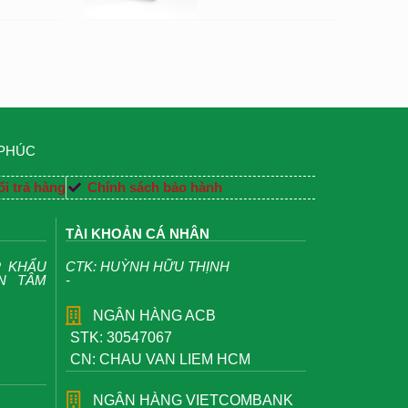
 PHÚC
i trả hàng
Chính sách bảo hành
TÀI KHOẢN CÁ NHÂN
P KHẨU
CTK: HUỲNH HỮU THỊNH
ỆN TÂM
-
NGÂN HÀNG ACB
STK: 30547067
CN: CHAU VAN LIEM HCM
NGÂN HÀNG VIETCOMBANK