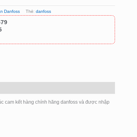
ần Danfoss
Thẻ:
danfoss
579
5
úc cam kết hàng chính hãng danfoss và được nhập