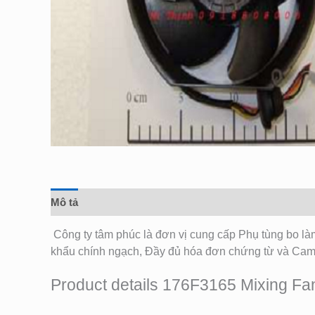
Mô tả
Đánh giá (0)
Công ty tâm phúc là đơn vị cung cấp Phụ tùng bo l
khẩu chính ngạch, Đầy đủ hóa đơn chứng từ và Cam
Product details 176F3165 Mixing F