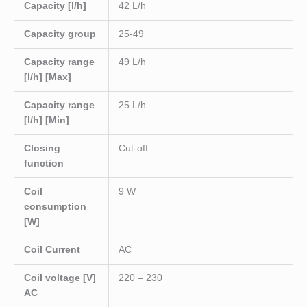
Capacity [l/h]
42 L/h
Capacity group
25-49
Capacity range
49 L/h
[l/h] [Max]
Capacity range
25 L/h
[l/h] [Min]
Closing
Cut-off
function
Coil
9 W
consumption
[W]
Coil Current
AC
Coil voltage [V]
220 – 230
AC