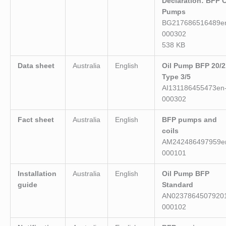
Declaration: BFP O
Pumps
BG217686516489e
000302
538 KB
Data sheet
Australia
English
Oil Pump BFP 20/2
Type 3/5
AI131186455473en
000302
Fact sheet
Australia
English
BFP pumps and
coils
AM242486497959e
000101
Installation
Australia
English
Oil Pump BFP
guide
Standard
AN0237864507920
000102