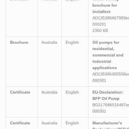
brochure for
installers
AD135386467989e
000201
2360 KB
Brochure
Australia
English
Oil pumps for
residential,
commercial and
industrial
applications
AD135386455558e
000301
Certificate
Australia
English
EU-Declaration:
BFP Oil Pump
BG217686516487e
000301
Certificate
Australia
English
Manufacturer’s