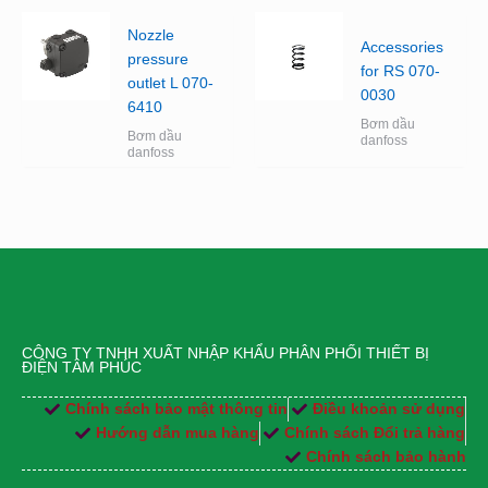
Nozzle
Accessories
pressure
for RS 070-
outlet L 070-
0030
6410
Bơm dầu
Bơm dầu
danfoss
danfoss
CÔNG TY TNHH XUẤT NHẬP KHẨU PHÂN PHỐI THIẾT BỊ
ĐIỆN TÂM PHÚC
Chính sách bảo mật thông tin
Điều khoản sử dụng
Hướng dẫn mua hàng
Chính sách Đổi trả hàng
Chính sách bảo hành