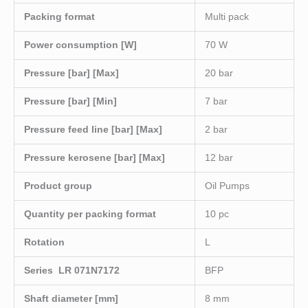
Packing format
Multi pack
Power consumption [W]
70 W
Pressure [bar] [Max]
20 bar
Pressure [bar] [Min]
7 bar
Pressure feed line [bar] [Max]
2 bar
Pressure kerosene [bar] [Max]
12 bar
Product group
Oil Pumps
Quantity per packing format
10 pc
Rotation
L
Series LR 071N7172
BFP
Shaft diameter [mm]
8 mm