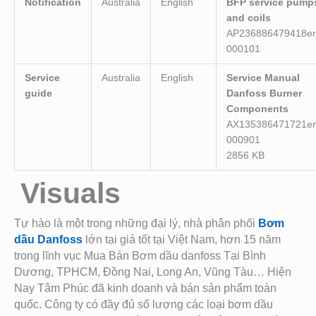
Notification
Australia
English
BFP service pump
and coils
AP236886479418en
000101
Service
Australia
English
Service Manual
guide
Danfoss Burner
Components
AX135386471721en
000901
2856 KB
Visuals
Tự hào là một trong những đại lý, nhà phân phối
Bơm
dầu Danfoss
lớn tại giá tốt tại Việt Nam, hơn 15 năm
trong lĩnh vục Mua Bán Bơm dầu danfoss Tại Bình
Dương, TPHCM, Đồng Nai, Long An, Vũng Tàu… Hiện
Nay Tâm Phúc đã kinh doanh và bán sản phẩm toàn
quốc. Công ty có đầy đủ số lượng các loại bơm dầu