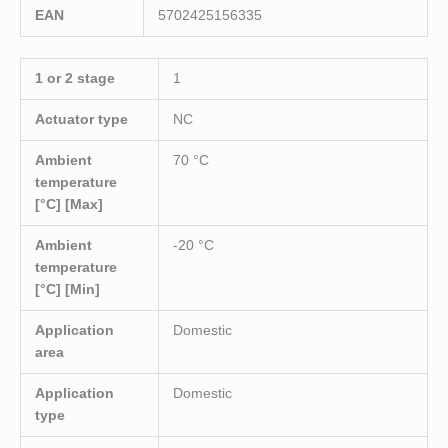
EAN
5702425156335
1 or 2 stage
1
Actuator type
NC
Ambient
70 °C
temperature
[°C] [Max]
Ambient
-20 °C
temperature
[°C] [Min]
Application
Domestic
area
Application
Domestic
type