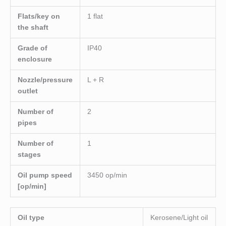
Flats/key on
1 flat
the shaft
Grade of
IP40
enclosure
Nozzle/pressure
L + R
outlet
Number of
2
pipes
Number of
1
stages
Oil pump speed
3450 op/min
[op/min]
Oil type
Kerosene/Light oil