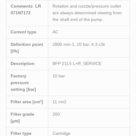
Comments LR
Rotation and nozzle/pressure outlet
071N7172
are always determined viewing from
the shaft end of the pump.
Current type
AC
Definition point
2800 min-1, 10 bar, 4.3 cSt
[l/h]
Description
BFP 21L5 L+R, SERVICE
Factory
10 bar
pressure
setting [bar]
Filter area [cm²]
11 cm2
Filter grade
200
[µm]
Filter type
Cartridge