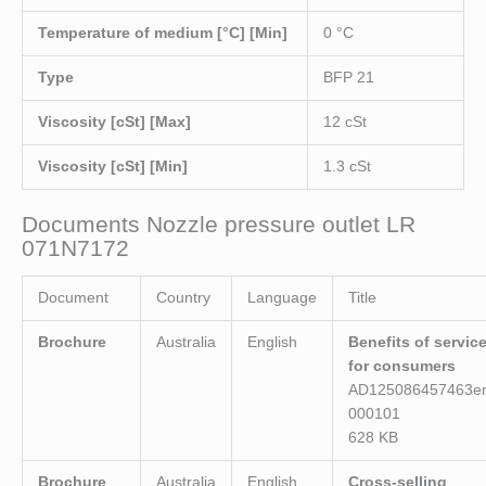
Temperature of medium [°C] [Min]
0 °C
Type
BFP 21
Viscosity [cSt] [Max]
12 cSt
Viscosity [cSt] [Min]
1.3 cSt
Documents Nozzle pressure outlet LR
071N7172
Document
Country
Language
Title
Brochure
Australia
English
Benefits of servic
for consumers
AD125086457463e
000101
628 KB
Brochure
Australia
English
Cross-selling