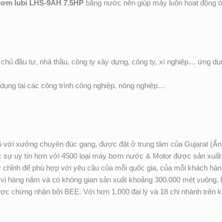
bơm lubi LHS-9AH 7.5HP
bằng nước nên giúp máy luôn hoạt động ở t
hủ đầu tư, nhà thầu, công ty xây dựng, công ty, xí nghiệp… ứng dụ
ụng tại các công trình công nghiệp, nông nghiệp…
5 với xưởng chuyên đúc gang, được đặt ở trung tâm của Gujarat (Ấ
 sự uy tín hơn với 4500 loại máy bơm nước & Motor được sản xuất r
m tùy chỉnh để phù hợp với yêu cầu của mỗi quốc gia, của mỗi khách 
n vị hàng năm và có không gian sản xuất khoảng 300.000 mét vuôn
ợc chứng nhận bởi BEE. Với hơn 1.000 đại lý và 18 chi nhánh trên