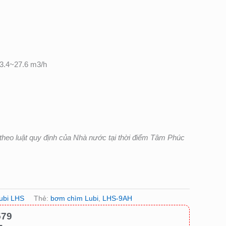
.4~27.6 m3/h
heo luật quy định của Nhà nước tại thời điểm Tâm Phúc
ubi LHS
Thẻ:
bơm chìm Lubi
,
LHS-9AH
579