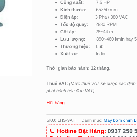
Công suất:
7.5 HP
Kích thước:
65×50 mm
Điện áp:
3 Pha / 380 VAC
Tốc độ quay:
2880 RPM
Cột áp:
28~44 m
Lưu lượng:
890~460 l/min hay 53
Thương hiệu:
Lubi
Xuất xứ:
India
Thời gian bảo hành: 12 tháng.
Thuế VAT:
(Mức thuế VAT sẽ được xác định t
phát hành hóa đơn VAT)
Hết hàng
SKU:
LHS-9AH
Danh mục:
Máy bơm chìm L
Hotline Đặt Hàng:
0937 250 