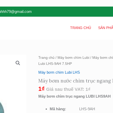
inhhh79@gmail.com
TRANG CHỦ
SẢN PH
Trang chủ
/
Máy bơm chìm Lubi
/
Máy bơm ch
Lubi LHS-9AH 7.5HP
Máy bơm chìm Lubi LHS
Máy bơm nước chìm trục ngang 
1
₫
Giá sau thuế VAT:
1
₫
Máy bơm chìm trục ngang LUBI LHS9AH
Mã hàng:
LHS-9AH