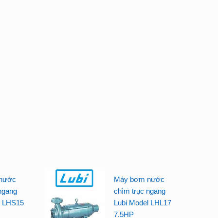
nước
Máy bơm nước
ngang
chìm trục ngang
l LHS15
Lubi Model LHL17
7.5HP