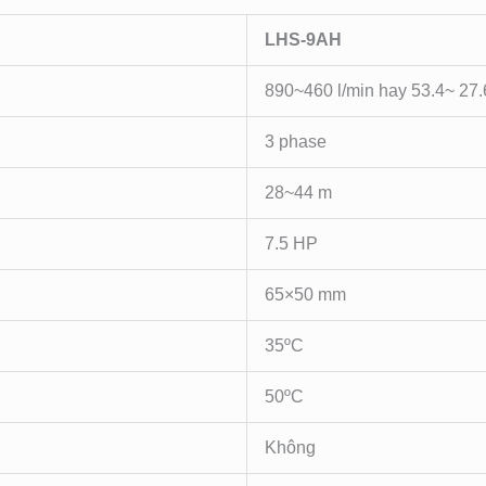
LHS-9AH
890~460 l/min hay 53.4~ 27.
3 phase
28~44 m
7.5 HP
65×50 mm
35ºC
50ºC
Không