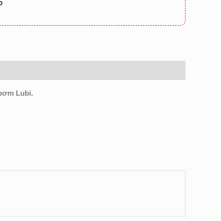
5
bơm Lubi.