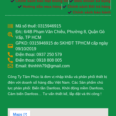
Chính sách bảo mật thông tin
Điều khoản sử dụng
Hướng dẫn mua hàng
Chính sách Đổi trả hàng
Chính sách bảo hành
Mã số thuế: 0315946915
Đ/c: 6/4B Phạm Văn Chiêu, Phường 8, Quận Gò
Vấp, TP HCM
GPKD: 0315946915 do SKHĐT TPHCM cấp ngày
09/10/2019
Điện thoại: 0937 250 579
Điện thoại: 0918 808 005
Email: thinhhh79@gmail.com
Công Ty Tâm Phúc là đơn vị nhập khẩu và phân phối thiết bị
điện với doanh số hàng đầu Việt Nam. Các Sản phẩm chủ
lực phân phối: Biến tần Danfoss, Khởi động mềm Danfoss,
Cảm biến Danfoss… Tư vấn thiết kế, lắp đặt và thi công !