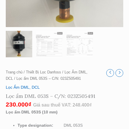
Trang chủ
/
Thiết Bị Lọc Danfoss
/
Lọc Ẩm DML,
DCL
/ Lọc ẩm DML 053S – C/N: 023Z505491
Lọc Ẩm DML, DCL
Lọc ẩm DML 053S – C/N: 023Z505491
230.000
₫
Giá sau thuế VAT:
248.400
₫
Lọc ẩm DML 053S (10 mm)
Type designation
:
DML 053S