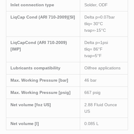
Inlet connection type
Solder, ODF
LiqCap Cond (ARI 710-2009)[SI]
Delta p=0.07bar
tliq= 30°C
tvap=-15°C
LiqCapCond (ARI 710-2009)
Delta p=1psi
[IMP]
tliq= 86°F
tvap=5°F
Lubricants compatibility
Oilfree applications
Max. Working Pressure [bar]
46 bar
Max. Working Pressure [psig]
667 psig
Net volume [foz US]
2.88 Fluid Ounce
US
Net volume [l]
0.085 L