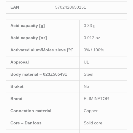
EAN
5702428650151
Acid capacity [g]
0.33 g
Acid capacity [oz]
0.012 oz
Activated alum/Molec sieve [%]
0% / 100%
Approval
UL
Body material – 023Z505491
Steel
Braket
No
Brand
ELIMINATOR
Connection material
Copper
Core – Danfoss
Solid core