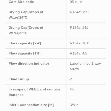
Core Size code
05 cu.in.
Drying Cap[Drops of
R134a: 155
Water]24°C
Drying Cap[Drops of
R134a: 141
Water]52°C
Flow capacity [kW]
R134a: 16.0
Flow capacity [TR]
R134a: 4.5
Flow direction indicator
Label printed 1-way
arrow
Fluid Group
2
In scope of WEEE and contain
No
batteries
Inlet 1 connection size [in]
3/8 in