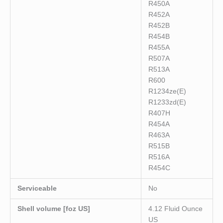
R450A
R452A
R452B
R454B
R455A
R507A
R513A
R600
R1234ze(E)
R1233zd(E)
R407H
R454A
R463A
R515B
R516A
R454C
Serviceable
No
Shell volume [foz US]
4.12 Fluid Ounce
US