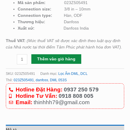
Mã sản phẩm:
023Z505491
Connection size
:
3/8 in – 10mm
Connection type
:
Hàn, ODF
Thương hiệu:
Danfoss
Xuất xứ:
Danfoss India
Thuế VAT:
(Mức thuế VAT sẽ được xác định theo luật quy định
của Nhà nước tại thời điểm Tâm Phúc phát hành hóa đơn VAT).
Thêm vào giỏ hàng
SKU:
023Z505491
Danh mục:
Lọc Ẩm DML, DCL
Thẻ:
023Z505491
,
danfoss
,
DML 053S
Hotline Đặt Hàng:
0937 250 579
Hotline Tư Vấn:
0918 808 005
Email:
thinhhh79@gmail.com
Mô tả