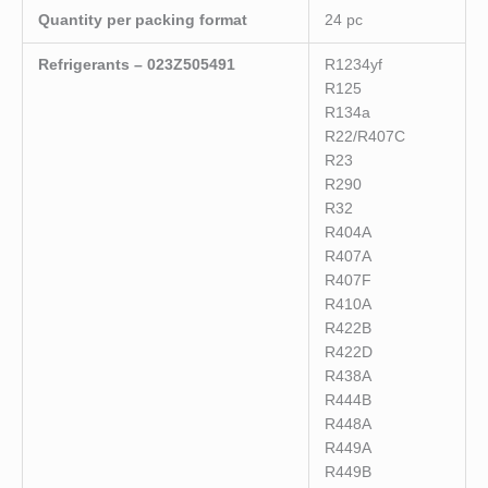
Quantity per packing format
24 pc
Refrigerants – 023Z505491
R1234yf
R125
R134a
R22/R407C
R23
R290
R32
R404A
R407A
R407F
R410A
R422B
R422D
R438A
R444B
R448A
R449A
R449B