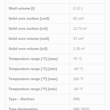
Shell volume [l]
0.12 L
Solid core surface [cm2]
82 cm²
Solid core surface [in2]
12.72 in²
Solid core volume [cm3]
37 cm³
Solid core volume [in3]
2.25 in³
Temperature range [°C] [max]
70 °C
Temperature range [°C] [min]
-40 °C
Temperature range [°F] [max]
160 °F
Temperature range [°F] [min]
-40 °F
Type – Danfoss
DML
Type designation
DML 053S