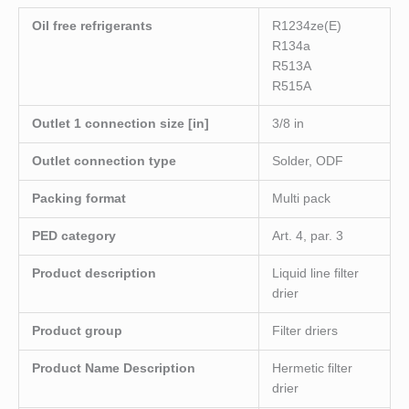
Oil free refrigerants
R1234ze(E)
R134a
R513A
R515A
Outlet 1 connection size [in]
3/8 in
Outlet connection type
Solder, ODF
Packing format
Multi pack
PED category
Art. 4, par. 3
Product description
Liquid line filter
drier
Product group
Filter driers
Product Name Description
Hermetic filter
drier