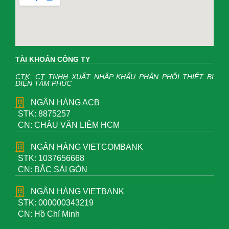
TÀI KHOẢN CÔNG TY
CTK: CT TNHH XUẤT NHẬP KHẨU PHÂN PHỐI THIẾT BỊ
ĐIỆN TÂM PHÚC
NGÂN HÀNG ACB
STK: 8875257
CN: CHÂU VĂN LIÊM HCM
NGÂN HÀNG VIETCOMBANK
STK: 1037656668
CN: BẮC SÀI GÒN
NGÂN HÀNG VIETBANK
STK: 000000343219
CN: Hồ Chí Minh