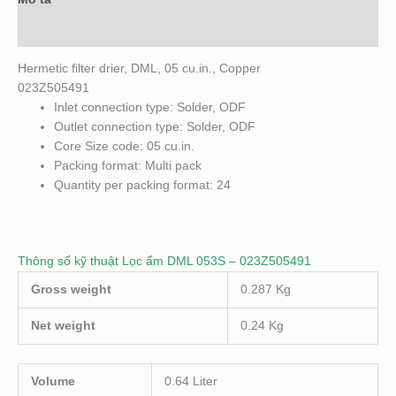
Đánh giá (0)
Hermetic filter drier, DML, 05 cu.in., Copper
023Z505491
Inlet connection type: Solder, ODF
Outlet connection type: Solder, ODF
Core Size code: 05 cu.in.
Packing format: Multi pack
Quantity per packing format: 24
Thông số kỹ thuật Lọc ẩm DML 053S – 023Z505491
Gross weight
0.287 Kg
Net weight
0.24 Kg
Volume
0.64 Liter