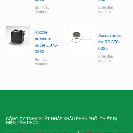
Bơm dầu
Bơm dầu
danfoss
danfoss
Nozzle
Accessories
pressure
for RS 070-
outlet L 070-
0035
3360
Bơm dầu
Bơm dầu
danfoss
danfoss
CÔNG TY TNHH XUẤT NHẬP KHẨU PHÂN PHỐI THIẾT BỊ
ĐIỆN TÂM PHÚC