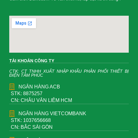
TÀI KHOẢN CÔNG TY
CTK: CT TNHH XUẤT NHẬP KHẨU PHÂN PHỐI THIẾT BỊ
ĐIỆN TÂM PHÚC
NGÂN HÀNG ACB
STK: 8875257
CN: CHÂU VĂN LIÊM HCM
NGÂN HÀNG VIETCOMBANK
STK: 1037656668
CN: BẮC SÀI GÒN