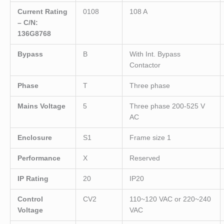
Current Rating
0108
108 A
– C/N:
136G8768
Bypass
B
With Int. Bypass
Contactor
Phase
T
Three phase
Mains Voltage
5
Three phase 200-525 V
AC
Enclosure
S1
Frame size 1
Performance
X
Reserved
IP Rating
20
IP20
Control
CV2
110~120 VAC or 220~240
Voltage
VAC