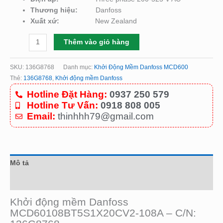
Thương hiệu:
Danfoss
Xuất xứ:
New Zealand
Thêm vào giỏ hàng
SKU:
136G8768
Danh mục:
Khởi Động Mềm Danfoss MCD600
Thẻ:
136G8768
,
Khởi động mềm Danfoss
Hotline Đặt Hàng:
0937 250 579
Hotline Tư Vấn:
0918 808 005
Email:
thinhhh79@gmail.com
Mô tả
Đánh giá (0)
Khởi động mềm Danfoss
MCD60108BT5S1X20CV2-108A – C/N: