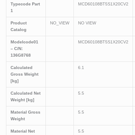
Typecode Part
MCD60108BT5S1X20CV2
1
Product
NO_VIEW
NO VIEW
Catalog
Modelcode01
MCD60108BT5S1X20CV2
– C/N:
136G8768
Calculated
6.1
Gross Weight
[kg]
Calculated Net
5.5
Weight [kg]
Material Gross
5.5
Weight
Material Net
5.5