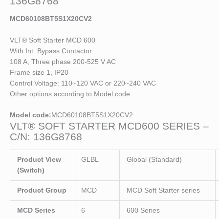
136G8768
MCD60108BT5S1X20CV2
VLT® Soft Starter MCD 600
With Int. Bypass Contactor
108 A, Three phase 200-525 V AC
Frame size 1, IP20
Control Voltage: 110~120 VAC or 220~240 VAC
Other options according to Model code
Model code:
MCD60108BT5S1X20CV2
VLT® SOFT STARTER MCD600 SERIES –
C/N: 136G8768
Product View
GLBL
Global (Standard)
(Switch)
Product Group
MCD
MCD Soft Starter series
MCD Series
6
600 Series