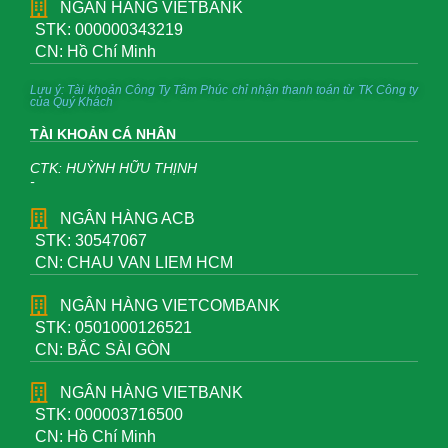
NGÂN HÀNG VIETBANK
STK: 000000343219
CN: Hồ Chí Minh
Lưu ý: Tài khoản Công Ty Tâm Phúc chỉ nhận thanh toán từ TK Công ty
của Quý Khách
TÀI KHOẢN CÁ NHÂN
CTK: HUỲNH HỮU THỊNH
-
NGÂN HÀNG ACB
STK: 30547067
CN: CHAU VAN LIEM HCM
NGÂN HÀNG VIETCOMBANK
STK: 0501000126521
CN: BẮC SÀI GÒN
NGÂN HÀNG VIETBANK
STK: 000003716500
CN: Hồ Chí Minh