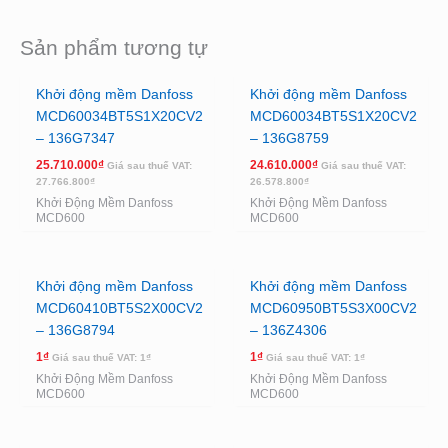
Sản phẩm tương tự
Khởi động mềm Danfoss
Khởi động mềm Danfoss
MCD60034BT5S1X20CV2
MCD60034BT5S1X20CV2
– 136G7347
– 136G8759
25.710.000
₫
24.610.000
₫
Giá sau thuế VAT:
Giá sau thuế VAT:
27.766.800
₫
26.578.800
₫
Khởi Động Mềm Danfoss
Khởi Động Mềm Danfoss
MCD600
MCD600
Khởi động mềm Danfoss
Khởi động mềm Danfoss
MCD60410BT5S2X00CV2
MCD60950BT5S3X00CV2
– 136G8794
– 136Z4306
1
₫
1
₫
Giá sau thuế VAT:
1
₫
Giá sau thuế VAT:
1
₫
Khởi Động Mềm Danfoss
Khởi Động Mềm Danfoss
MCD600
MCD600