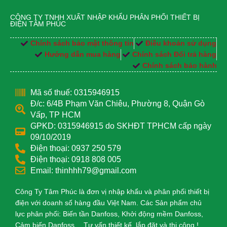
CÔNG TY TNHH XUẤT NHẬP KHẨU PHÂN PHỐI THIẾT BỊ
ĐIỆN TÂM PHÚC
Chính sách bảo mật thông tin
Điều khoản sử dụng
Hướng dẫn mua hàng
Chính sách Đổi trả hàng
Chính sách bảo hành
Mã số thuế: 0315946915
Đ/c: 6/4B Phạm Văn Chiêu, Phường 8, Quận Gò
Vấp, TP HCM
GPKD: 0315946915 do SKHĐT TPHCM cấp ngày
09/10/2019
Điện thoại: 0937 250 579
Điện thoại: 0918 808 005
Email: thinhhh79@gmail.com
Công Ty Tâm Phúc là đơn vị nhập khẩu và phân phối thiết bị
điện với doanh số hàng đầu Việt Nam. Các Sản phẩm chủ
lực phân phối: Biến tần Danfoss, Khởi động mềm Danfoss,
Cảm biến Danfoss… Tư vấn thiết kế, lắp đặt và thi công !