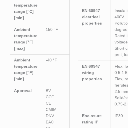
temperature
EN 60947
Insulat
range [°C]
electrical
400V
[min]
properties
Polluti
Ambient
150 °F
degree
temperature
Rated 
range [°F]
voltage
[max]
Short ci
prot, f
Ambient
-40 °F
temperature
EN 60947
Flex, fe
range [°F]
wiring
0.5-1.
[min]
properties
Flex, n
ferrules
Approval
BV
2.5 m
CCC
Solid/s
CE
0.75-2
CMIM
DNV
Enclosure
IP30
EAC
rating IP