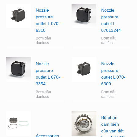
Nozzle
Nozzle
pressure
pressure
outlet L 070-
outlet L
6310
070L3244
Bơm dầu
Bơm dầu
danfoss
danfoss
Nozzle
Nozzle
pressure
pressure
outlet L 070-
outlet L 070-
3354
6300
Bơm dầu
Bơm dầu
danfoss
danfoss
Bộ phận
cảm biến
của van tiết
Accessories