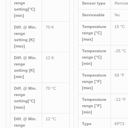
range
Sensor type
Remote
setting[°C]
Serviceable
No
[min]
Temperature
15 °C
Diff. @ Min.
70 K
range [°C]
range
[max]
setting [K]
[max]
Temperature
-25 °C
range [°C]
Diff. @ Min.
12 K
[min]
range
setting [K]
Temperature
59 °F
[min]
range [°F]
[max]
Diff. @ Min.
70 °C
range
Temperature
-13 °F
setting[°C]
range [°F]
[max]
[min]
Diff. @ Min.
12 °C
Type
KP73
range