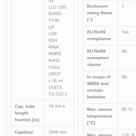
GL
Enclosure
1
LLC CDC
rating Nema
EURO-
(~)
TYSK
LR
EU RoHS
Yes
LVD
compliance
PZH
RINA
EU RoHS
No
RMRS
exemption
RoHS
clause
China
UKCA
In scope of
No
c UL us
WEEE and
UL873,
contain
CS C22.2
batteries
Cap. tube
78 3/4 in
Max. sensor
80 °C
length
temperature
fraction [in]
[°C]
Capillary
2000 mm
Max. sensor
176 °F