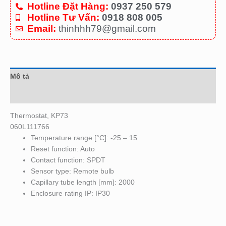
Hotline Đặt Hàng:
0937 250 579
Hotline Tư Vấn:
0918 808 005
Email:
thinhhh79@gmail.com
Mô tả
Đánh giá (0)
Thermostat, KP73
060L111766
Temperature range [°C]: -25 – 15
Reset function: Auto
Contact function: SPDT
Sensor type: Remote bulb
Capillary tube length [mm]: 2000
Enclosure rating IP: IP30