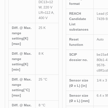
DC13=12
format
W, 220 V
LR=112 A,
REACH
Lead (
400 V
Candidate
7439-9
List
Diff. @ Max.
25 K
substances
range
setting[K]
Reset
Auto
[max]
function
Diff. @ Max.
8 K
SCIP
be15a4
range
dossier no.
80b1-4
setting[K]
9578-
[min]
c8ff1c
Diff. @ Max.
25 °C
Sensor size
1/4 x 3
range
(Ø x L) [in]
setting[°C]
[max]
Sensor size
6.4 x 
(Ø x L) [mm]
Diff. @ Max.
8 °C