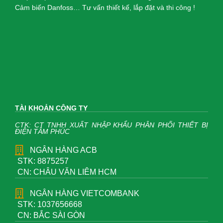
Cảm biến Danfoss… Tư vấn thiết kế, lắp đặt và thi công !
TÀI KHOẢN CÔNG TY
CTK: CT TNHH XUẤT NHẬP KHẨU PHÂN PHỐI THIẾT BỊ
ĐIỆN TÂM PHÚC
NGÂN HÀNG ACB
STK: 8875257
CN: CHÂU VĂN LIÊM HCM
NGÂN HÀNG VIETCOMBANK
STK: 1037656668
CN: BẮC SÀI GÒN