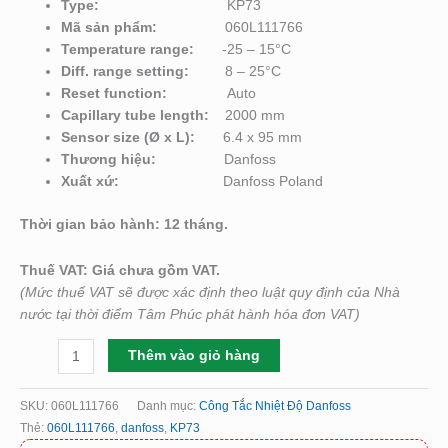
Type
:
KP73
Mã sản phẩm:
060L111766
Temperature range:
-25 – 15°C
Diff. range setting:
8 – 25°C
Reset function:
Auto
Capillary tube length:
2000 mm
Sensor size (Ø x L):
6.4 x 95 mm
Thương hiệu:
Danfoss
Xuất xứ:
Danfoss Poland
Thời gian bảo hành: 12 tháng.
Thuế VAT: Giá chưa gồm VAT.
(Mức thuế VAT sẽ được xác định theo luật quy định của Nhà
nước tại thời điểm Tâm Phúc phát hành hóa đơn VAT)
Thêm vào giỏ hàng
SKU:
060L111766
Danh mục:
Công Tắc Nhiệt Độ Danfoss
Thẻ:
060L111766
,
danfoss
,
KP73