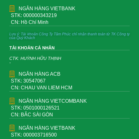
NGÂN HÀNG VIETBANK
STK: 000000343219
CN: Hồ Chí Minh
Lưu ý: Tài khoản Công Ty Tâm Phúc chỉ nhận thanh toán từ TK Công ty
của Quý Khách
TÀI KHOẢN CÁ NHÂN
CTK: HUỲNH HỮU THỊNH
-
NGÂN HÀNG ACB
STK: 30547067
CN: CHAU VAN LIEM HCM
NGÂN HÀNG VIETCOMBANK
STK: 0501000126521
CN: BẮC SÀI GÒN
NGÂN HÀNG VIETBANK
STK: 000003716500