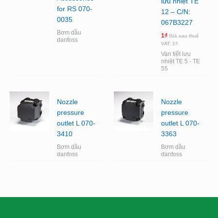
lưu nhiệt TE
for RS 070-
12 – C/N:
0035
067B3227
Bơm dầu
1
₫
Giá sau thuế
danfoss
VAT:
1
₫
Van tiết lưu
nhiệt TE 5 - TE
55
Nozzle
Nozzle
pressure
pressure
outlet L 070-
outlet L 070-
3410
3363
Bơm dầu
Bơm dầu
danfoss
danfoss