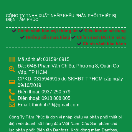
CÔNG TY TNHH XUẤT NHẬP KHẨU PHÂN PHỐI THIẾT BỊ
ĐIỆN TÂM PHÚC
Chính sách bảo mật thông tin
Điều khoản sử dụng
Hướng dẫn mua hàng
Chính sách Đổi trả hàng
Chính sách bảo hành
Mã số thuế: 0315946915
Đ/c: 6/4B Phạm Văn Chiêu, Phường 8, Quận Gò
Vấp, TP HCM
GPKD: 0315946915 do SKHĐT TPHCM cấp ngày
09/10/2019
Điện thoại: 0937 250 579
Điện thoại: 0918 808 005
Email: thinhhh79@gmail.com
Công Ty Tâm Phúc là đơn vị nhập khẩu và phân phối thiết bị
điện với doanh số hàng đầu Việt Nam. Các Sản phẩm chủ
lực phân phối: Biến tần Danfoss, Khởi động mềm Danfoss,