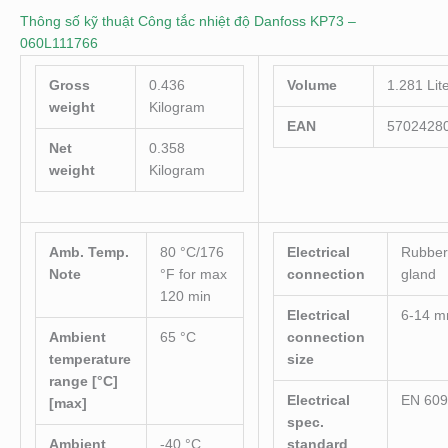
Thông số kỹ thuật Công tắc nhiệt độ Danfoss KP73 –
060L111766
Gross
0.436
Volume
1.281 Lit
weight
Kilogram
EAN
5702428
Net
0.358
weight
Kilogram
Amb. Temp.
80 °C/176
Electrical
Rubber
Note
°F for max
connection
gland
120 min
Electrical
6-14 
Ambient
65 °C
connection
temperature
size
range [°C]
Electrical
EN 609
[max]
spec.
Ambient
-40 °C
standard