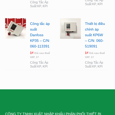
Công Tắc Áp
Công Tắc Áp
Suất KP, KPI
Suất KP, KPI
Công tắc áp
Thiết bị điều
suất
chỉnh áp
Danfoss
suất KP6W
KP35 – C/N:
– C/N: 060-
060-113391
519091
1
₫
1
₫
Giá sau thuế
Giá sau thuế
VAT:
1
₫
VAT:
1
₫
Công Tắc Áp
Công Tắc Áp
Suất KP, KPI
Suất KP, KPI
CÔNG TY TNHH XUẤT NHẬP KHẨU PHÂN PHỐI THIẾT BỊ