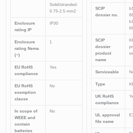
Solid/stranded:
SCIP
b
0.75-2.5 mm2
dossier no.
8
b
Enclosure
IP30
6
rating IP
SCIP
K
Enclosure
1
dossier
p
rating Nema
product
s
(~)
name
EU RoHS
Yes
Serviceable
N
compliance
Type
K
EU RoHS
No
exemption
UK RoHS
Y
clause
compliance
In scope of
No
UL approval
E
WEEE and
file name
contain
batteries