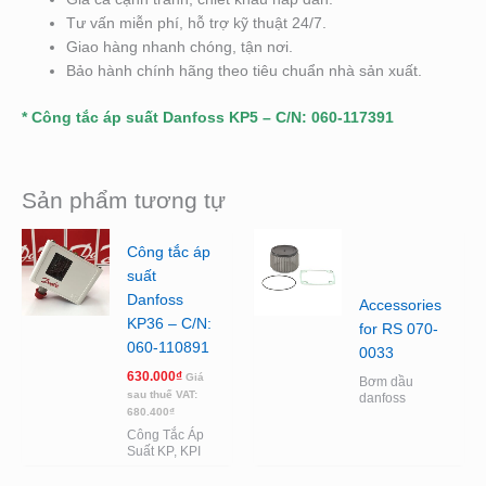
Tư vấn miễn phí, hỗ trợ kỹ thuật 24/7.
Giao hàng nhanh chóng, tận nơi.
Bảo hành chính hãng theo tiêu chuẩn nhà sản xuất.
* Công tắc áp suất Danfoss KP5 – C/N: 060-117391
Sản phẩm tương tự
Công tắc áp
suất
Danfoss
Accessories
KP36 – C/N:
for RS 070-
060-110891
0033
630.000
₫
Giá
Bơm dầu
sau thuế VAT:
danfoss
680.400
₫
Công Tắc Áp
Suất KP, KPI