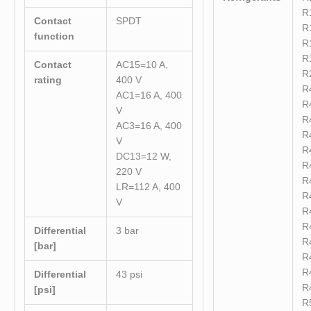
R
Contact
SPDT
R
function
R
R
Contact
AC15=10 A,
R
rating
400 V
R
AC1=16 A, 400
R
V
R
AC3=16 A, 400
R
V
R
DC13=12 W,
R
220 V
R
LR=112 A, 400
R
V
R
R
Differential
3 bar
R
[bar]
R
R
Differential
43 psi
R
[psi]
R