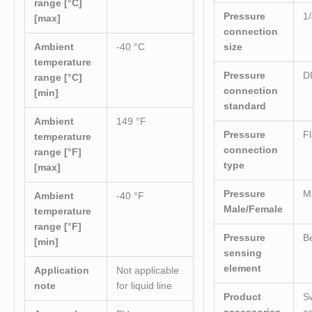
range [°C]
Pressure
1
[max]
connection
Ambient
-40 °C
size
temperature
Pressure
D
range [°C]
connection
[min]
standard
Ambient
149 °F
Pressure
F
temperature
connection
range [°F]
type
[max]
Pressure
M
Ambient
-40 °F
Male/Female
temperature
range [°F]
Pressure
B
[min]
sensing
element
Application
Not applicable
note
for liquid line
Product
S