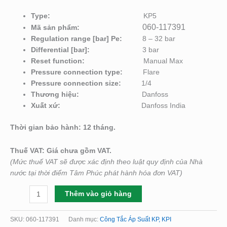
Type:
KP5
060-117391
Mã sản phẩm:
Regulation range [bar] Pe:
8 – 32 bar
Differential [bar]:
3 bar
Reset function:
Manual Max
Pressure connection type:
Flare
Pressure connection size:
1/4
Thương hiệu:
Danfoss
Xuất xứ:
Danfoss India
Thời gian bảo hành: 12 tháng.
Thuế VAT: Giá chưa gồm VAT.
(Mức thuế VAT sẽ được xác định theo luật quy định của Nhà
nước tại thời điểm Tâm Phúc phát hành hóa đơn VAT)
Thêm vào giỏ hàng
SKU:
060-117391
Danh mục:
Công Tắc Áp Suất KP, KPI