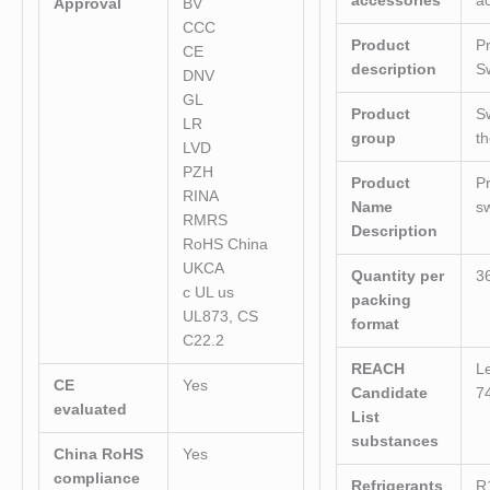
accessories
a
Approval
BV
CCC
Product
P
CE
description
S
DNV
GL
Product
S
LR
group
t
LVD
PZH
Product
P
RINA
Name
s
RMRS
Description
RoHS China
UKCA
Quantity per
3
c UL us
packing
UL873, CS
format
C22.2
REACH
L
CE
Yes
Candidate
7
evaluated
List
substances
China RoHS
Yes
compliance
Refrigerants
R