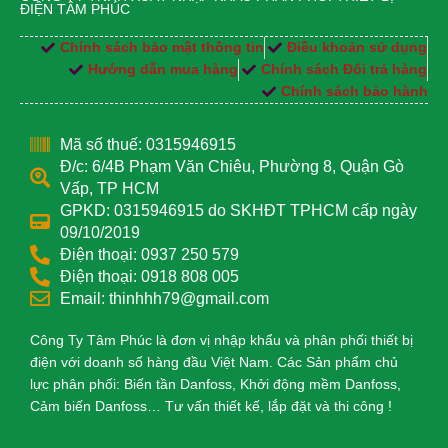
ĐIỆN TÂM PHÚC
Chính sách bảo mật thông tin
Điều khoản sử dụng
Hướng dẫn mua hàng
Chính sách Đổi trả hàng
Chính sách bảo hành
Mã số thuế: 0315946915
Đ/c: 6/4B Phạm Văn Chiêu, Phường 8, Quận Gò
Vấp, TP HCM
GPKD: 0315946915 do SKHĐT TPHCM cấp ngày
09/10/2019
Điện thoại: 0937 250 579
Điện thoại: 0918 808 005
Email: thinhhh79@gmail.com
Công Ty Tâm Phúc là đơn vị nhập khẩu và phân phối thiết bị
điện với doanh số hàng đầu Việt Nam. Các Sản phẩm chủ
lực phân phối: Biến tần Danfoss, Khởi động mềm Danfoss,
Cảm biến Danfoss… Tư vấn thiết kế, lắp đặt và thi công !