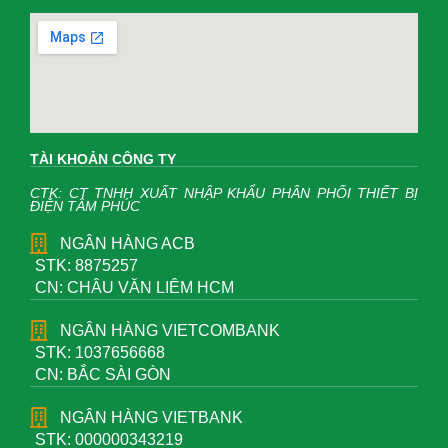
TÀI KHOẢN CÔNG TY
CTK: CT TNHH XUẤT NHẬP KHẨU PHÂN PHỐI THIẾT BỊ
ĐIỆN TÂM PHÚC
NGÂN HÀNG ACB
STK: 8875257
CN: CHÂU VĂN LIÊM HCM
NGÂN HÀNG VIETCOMBANK
STK: 1037656668
CN: BẮC SÀI GÒN
NGÂN HÀNG VIETBANK
STK: 000000343219