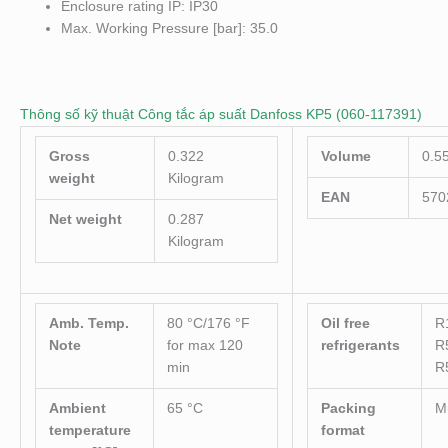
Enclosure rating IP: IP30
Max. Working Pressure [bar]: 35.0
Thông số kỹ thuật Công tắc áp suất Danfoss KP5 (060-117391)
Gross
0.322
Volume
0.55
weight
Kilogram
EAN
570
Net weight
0.287
Kilogram
Amb. Temp.
80 °C/176 °F
Oil free
R
Note
for max 120
refrigerants
R
min
R
Ambient
65 °C
Packing
M
temperature
format