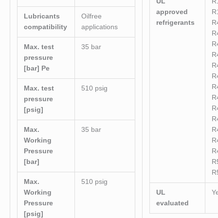
UL
R
approved
R
Lubricants
Oilfree
refrigerants
R
compatibility
applications
R
R
Max. test
35 bar
R
pressure
R
[bar] Pe
R
R
Max. test
510 psig
R
pressure
R
[psig]
R
Max.
35 bar
R
Working
R
Pressure
R
[bar]
R
R
Max.
510 psig
Working
UL
Y
Pressure
evaluated
[psig]