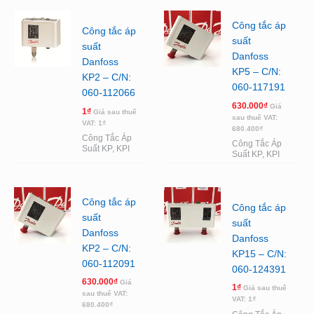
Công tắc áp
Công tắc áp
suất
suất
Danfoss
Danfoss
KP5 – C/N:
KP2 – C/N:
060-117191
060-112066
630.000
₫
Giá
1
₫
Giá sau thuế
sau thuế VAT:
VAT:
1
₫
680.400
₫
Công Tắc Áp
Công Tắc Áp
Suất KP, KPI
Suất KP, KPI
Công tắc áp
Công tắc áp
suất
suất
Danfoss
Danfoss
KP2 – C/N:
KP15 – C/N:
060-112091
060-124391
630.000
₫
Giá
1
₫
Giá sau thuế
sau thuế VAT:
VAT:
1
₫
680.400
₫