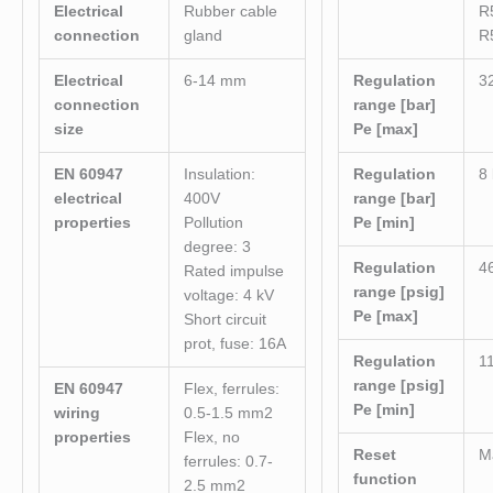
Electrical
Rubber cable
R
connection
gland
R
Electrical
6-14 mm
Regulation
3
connection
range [bar]
size
Pe [max]
EN 60947
Insulation:
Regulation
8
electrical
400V
range [bar]
properties
Pollution
Pe [min]
degree: 3
Regulation
4
Rated impulse
range [psig]
voltage: 4 kV
Pe [max]
Short circuit
prot, fuse: 16A
Regulation
1
range [psig]
EN 60947
Flex, ferrules:
Pe [min]
wiring
0.5-1.5 mm2
properties
Flex, no
Reset
M
ferrules: 0.7-
function
2.5 mm2