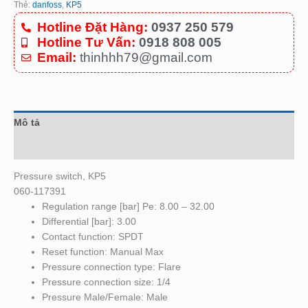
Thẻ:
danfoss
,
KP5
Hotline Đặt Hàng:
0937 250 579
Hotline Tư Vấn:
0918 808 005
Email:
thinhhh79@gmail.com
Mô tả
Đánh giá (0)
Pressure switch, KP5
060-117391
Regulation range [bar] Pe: 8.00 – 32.00
Differential [bar]: 3.00
Contact function: SPDT
Reset function: Manual Max
Pressure connection type: Flare
Pressure connection size: 1/4
Pressure Male/Female: Male