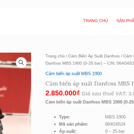
TRANG CHỦ
SẢN PH
Cảm
Trang chủ
/
Cảm Biến Áp Suất Danfoss
/
Cảm 
biến
Danfoss MBS 1900 (0-25 bar) – C/N: 064G65
áp
Cảm biến áp suất MBS 1900
suất
Cảm biến áp suất Danfoss MBS 1
Danfoss
MBS
2.850.000
₫
Giá sau thuế VAT:
3.
1900
Cảm biến áp suất Danfoss MBS 1900 (0-25
(0-
25
Type:
MBS 1900
bar)
Mã sản phẩm:
064G6524
–
Áp suất:
0 – 25 bar