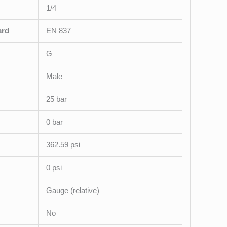
1/4
ard
EN 837
G
Male
25 bar
0 bar
362.59 psi
0 psi
Gauge (relative)
No