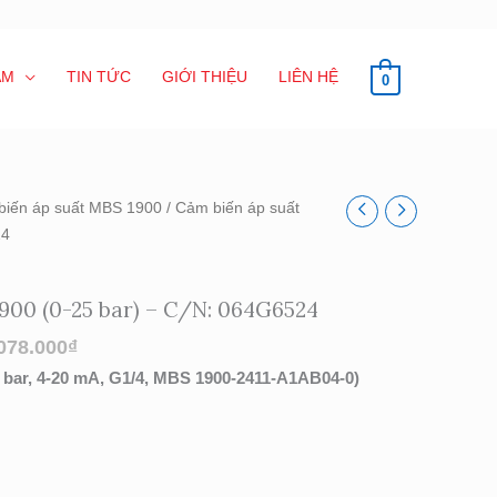
ẨM
TIN TỨC
GIỚI THIỆU
LIÊN HỆ
0
biến áp suất MBS 1900
/ Cảm biến áp suất
24
900 (0-25 bar) – C/N: 064G6524
078.000
₫
 bar, 4-20 mA, G1/4, MBS 1900-2411-A1AB04-0)