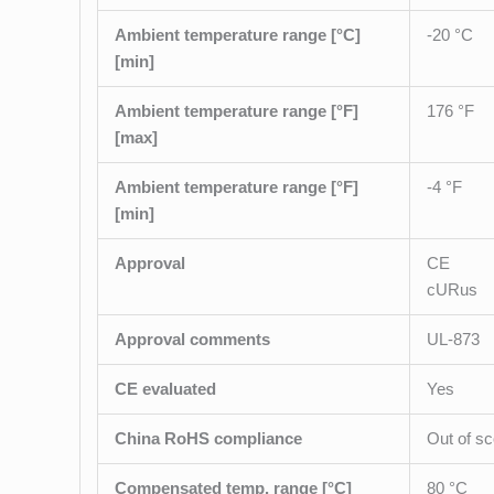
Ambient temperature range [°C]
-20 °C
[min]
Ambient temperature range [°F]
176 °F
[max]
Ambient temperature range [°F]
-4 °F
[min]
Approval
CE
cURus
Approval comments
UL-873
CE evaluated
Yes
China RoHS compliance
Out of s
Compensated temp. range [°C]
80 °C