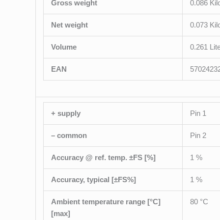
Gross weight
0.086 Ki
Net weight
0.073 Ki
Volume
0.261 Lit
EAN
5702423
+ supply
Pin 1
– common
Pin 2
Accuracy @ ref. temp. ±FS [%]
1 %
Accuracy, typical [±FS%]
1 %
Ambient temperature range [°C]
80 °C
[max]