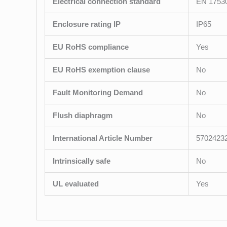
Electrical connection standard
EN 1753
Enclosure rating IP
IP65
EU RoHS compliance
Yes
EU RoHS exemption clause
No
Fault Monitoring Demand
No
Flush diaphragm
No
International Article Number
5702423
Intrinsically safe
No
UL evaluated
Yes