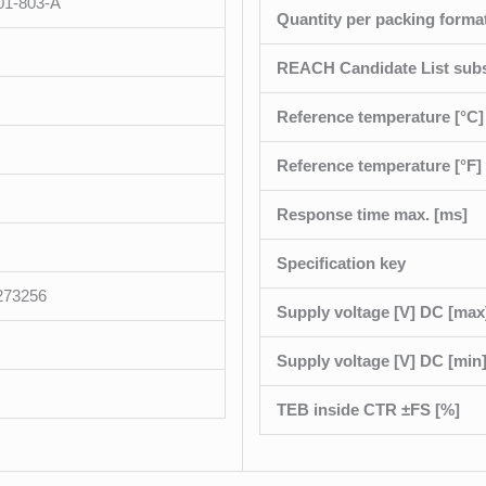
01-803-A
Quantity per packing forma
REACH Candidate List sub
Reference temperature [°C]
Reference temperature [°F]
Response time max. [ms]
Specification key
273256
Supply voltage [V] DC [max
Supply voltage [V] DC [min
TEB inside CTR ±FS [%]