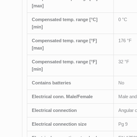
[max]
Compensated temp. range [°C]
0 °C
[min]
Compensated temp. range [°F]
176 °F
[max]
Compensated temp. range [°F]
32 °F
[min]
Contains batteries
No
Electrical conn. Male/Female
Male and
Electrical connection
Angular 
Electrical connection size
Pg 9