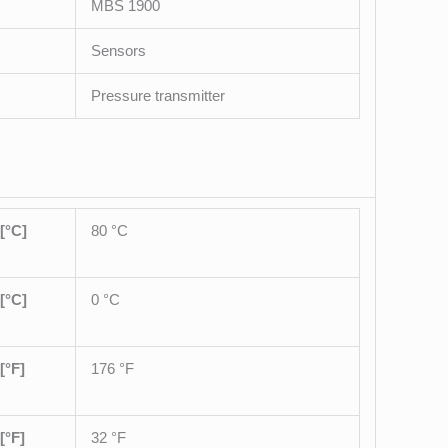
MBS 1900
Sensors
Pressure transmitter
[°C]
80 °C
[°C]
0 °C
[°F]
176 °F
[°F]
32 °F