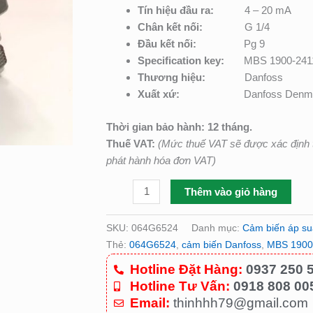
C/N:
Tín hiệu đầu ra:
4 – 20 mA
064G6524
Chân kết nối:
G 1/4
số
Đầu kết nối:
Pg 9
lượng
Specification key:
MBS 1900-241
Thương hiệu:
Danfoss
Xuất xứ:
Danfoss Denm
Thời gian bảo hành: 12 tháng.
Thuế VAT:
(Mức thuế VAT sẽ được xác định t
phát hành hóa đơn VAT)
Thêm vào giỏ hàng
SKU:
064G6524
Danh mục:
Cảm biến áp s
Thẻ:
064G6524
,
cảm biến Danfoss
,
MBS 1900
Hotline Đặt Hàng:
0937 250 
Hotline Tư Vấn:
0918 808 00
Email:
thinhhh79@gmail.com