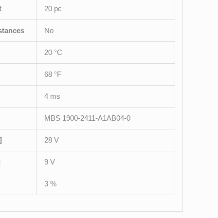
t
20 pc
stances
No
20 °C
68 °F
4 ms
MBS 1900-2411-A1AB04-0
]
28 V
]
9 V
3 %