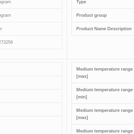
logram
Type
logram
Product group
er
Product Name Description
273256
Medium temperature range 
[max]
Medium temperature range 
[min]
Medium temperature range 
[max]
Medium temperature range 