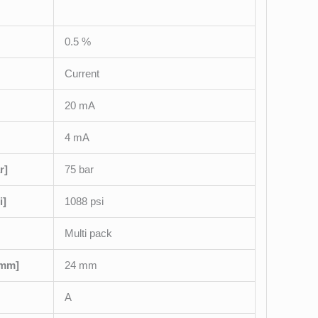
0.5 %
Current
20 mA
4 mA
r]
75 bar
i]
1088 psi
Multi pack
[mm]
24 mm
A