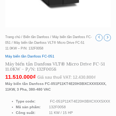
lượng
Trang chủ
/
Biến tần Danfoss
/
Máy biến tần Danfoss FC-
051
/ Máy biến tần Danfoss VLT® Micro Drive FC-51
11.0KW – P/N: 132F0058
Máy biến tần Danfoss FC-051
Máy biến tần Danfoss VLT® Micro Drive FC-51
11.0KW – P/N: 132F0058
11.510.000
₫
Giá sau thuế VAT:
12.430.800
₫
Máy biến tần Danfoss FC-051P11KT4E20H3BXCXXXSXXX,
11KW, 3 Pha, 380-480 VAC
Type code:
FC-051P11KT4E20H3BXCXXXSXXX
Mã sản phẩm:
132F0058
Công suất:
11 KW / 15 HP