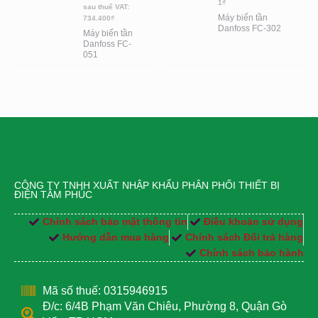
1
₫
sau thuế VAT:
Máy biến tần
734.400
₫
Danfoss FC-302
Máy biến tần
Danfoss FC-
051
CÔNG TY TNHH XUẤT NHẬP KHẨU PHÂN PHỐI THIẾT BỊ
ĐIỆN TÂM PHÚC
Chính sách bảo mật thông tin
Điều khoản sử dụng
Hướng dẫn mua hàng
Chính sách Đổi trả hàng
Chính sách bảo hành
Mã số thuế: 0315946915
Đ/c: 6/4B Phạm Văn Chiêu, Phường 8, Quận Gò