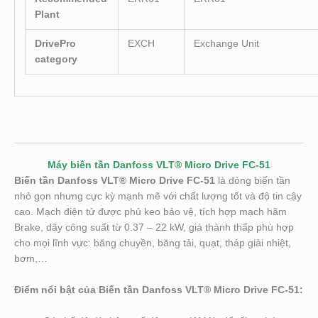
Plant
DrivePro
EXCH
Exchange Unit
category
Máy biến tần Danfoss VLT® Micro Drive FC-51
Biến tần Danfoss VLT® Micro Drive FC-51
là dòng biến tần
nhỏ gọn nhưng cực kỳ mạnh mẽ với chất lượng tốt và độ tin cậy
cao. Mạch điện tử được phủ keo bảo vệ, tích hợp mạch hãm
Brake, dãy công suất từ 0.37 – 22 kW, giá thành thấp phù hợp
cho mọi lĩnh vực: băng chuyền, băng tải, quạt, tháp giải nhiệt,
bơm,…
Điểm nổi bật của Biến tần Danfoss VLT® Micro Drive FC-51: