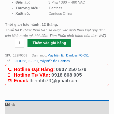
Điện áp:
3 Pha / 380 – 480 VAC
Thương hiệu:
Danfoss
Xuất sứ:
Danfoss China
Thời gian bảo hành: 12 tháng.
Thuế VAT:
(Mức thuế VAT sẽ được xác định theo luật quy định
của Nhà nước tại thời điểm Tâm Phúc phát hành hóa đơn VAT)
Thêm vào giỏ hàng
SKU:
132F0058
Danh mục:
Máy biến tần Danfoss FC-051
Thẻ:
132F0058
,
FC-051
,
máy biến tần Danfoss
Hotline Đặt Hàng:
0937 250 579
Hotline Tư Vấn:
0918 808 005
Email:
thinhhh79@gmail.com
Mô tả
Đánh giá (0)