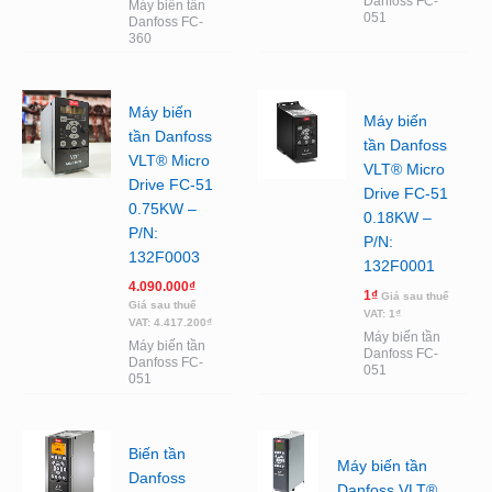
Danfoss FC-
Máy biến tần
051
Danfoss FC-
360
Máy biến
Máy biến
tần Danfoss
tần Danfoss
VLT® Micro
VLT® Micro
Drive FC-51
Drive FC-51
0.75KW –
0.18KW –
P/N:
P/N:
132F0003
132F0001
4.090.000
₫
1
₫
Giá sau thuế
Giá sau thuế
VAT:
1
₫
VAT:
4.417.200
₫
Máy biến tần
Máy biến tần
Danfoss FC-
Danfoss FC-
051
051
Biến tần
Máy biến tần
Danfoss
Danfoss VLT®