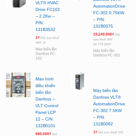
VLT® HVAC
AutomationDrive
Drive FC102
FC-302 0.75KW
– 2.2Kw –
– P/N:
P/N:
131B0075
131B3532
19.240.000
₫
Giá
1
₫
Giá sau thuế
sau thuế VAT:
VAT:
1
₫
20.779.200
₫
Máy biến tần
Máy biến tần
Danfoss FC-
Danfoss FC-302
102
Màn hình
điều khiển
Máy biến tần
biến tần
Danfoss VLT®
Danfoss –
AutomationDrive
VLT Control
FC-302 7.5KW
Panel LCP
– P/N:
12 – C/N:
131B0082
132B0101
1
₫
Giá sau thuế VAT:
680.000
₫
Giá