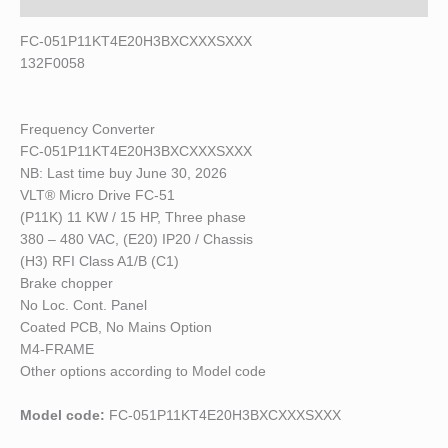
FC-051P11KT4E20H3BXCXXXSXXX
132F0058
Frequency Converter
FC-051P11KT4E20H3BXCXXXSXXX
NB: Last time buy June 30, 2026
VLT
®
Micro Drive FC-51
(P11K) 11 KW / 15 HP, Three phase
380 – 480 VAC, (E20) IP20 / Chassis
(H3) RFI Class A1/B (C1)
Brake chopper
No Loc. Cont. Panel
Coated PCB, No Mains Option
M4-FRAME
Other options according to Model code
Model code:
FC-051P11KT4E20H3BXCXXXSXXX