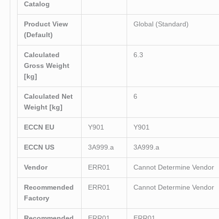
Catalog
Product View
Global (Standard)
(Default)
Calculated
6.3
Gross Weight
[kg]
Calculated Net
6
Weight [kg]
ECCN EU
Y901
Y901
ECCN US
3A999.a
3A999.a
Vendor
ERR01
Cannot Determine Vendor
Recommended
ERR01
Cannot Determine Vendor
Factory
Recommended
ERR01
ERR01