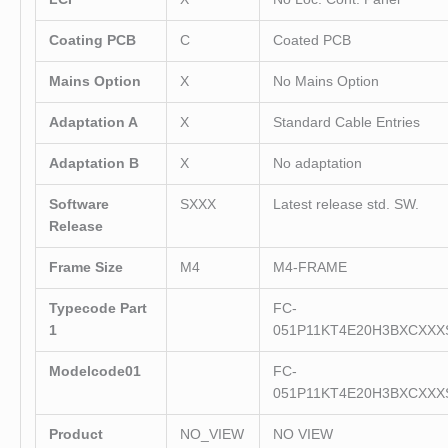
Coating PCB
C
Coated PCB
Mains Option
X
No Mains Option
Adaptation A
X
Standard Cable Entries
Adaptation B
X
No adaptation
Software
SXXX
Latest release std. SW.
Release
Frame Size
M4
M4-FRAME
Typecode Part
FC-
1
051P11KT4E20H3BXCXXX
Modelcode01
FC-
051P11KT4E20H3BXCXXX
Product
NO_VIEW
NO VIEW