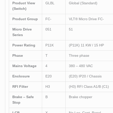
Product View
GLBL
Global (Standard)
(Switch)
Product Group
FC-
VLT
®
Micro Drive FC-
Micro Drive
051
51
Series
Power Rating
P11K
(P11K) 11 KW / 15 HP
Phase
T
Three phase
Mains Voltage
4
380 – 480 VAC
Enclosure
E20
(E20) IP20 / Chassis
RFI Filter
H3
(H3) RFI Class A1/B (C1)
Brake – Safe
B
Brake chopper
Stop
LCP
X
No Loc. Cont. Panel