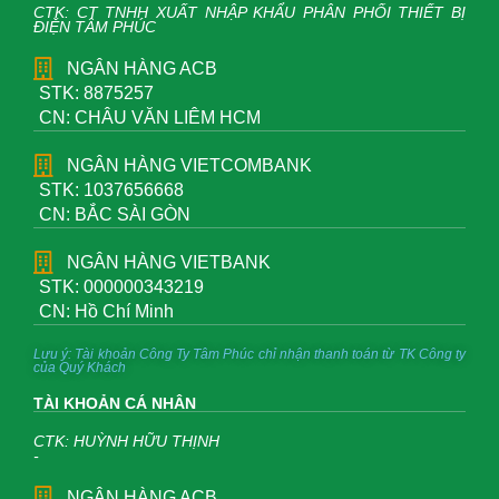
CTK: CT TNHH XUẤT NHẬP KHẨU PHÂN PHỐI THIẾT BỊ
ĐIỆN TÂM PHÚC
NGÂN HÀNG ACB
STK: 8875257
CN: CHÂU VĂN LIÊM HCM
NGÂN HÀNG VIETCOMBANK
STK: 1037656668
CN: BẮC SÀI GÒN
NGÂN HÀNG VIETBANK
STK: 000000343219
CN: Hồ Chí Minh
Lưu ý: Tài khoản Công Ty Tâm Phúc chỉ nhận thanh toán từ TK Công ty
của Quý Khách
TÀI KHOẢN CÁ NHÂN
CTK: HUỲNH HỮU THỊNH
-
NGÂN HÀNG ACB