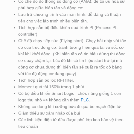
Có chế độ dò thông số động cơ (AMA): để tối ưu hóa sự
phù hợp giữa biến tần và động cơ.
Lưu trữ chương trình vào màn hình: dễ dàng và thuận
tiện cho việc lập trình nhiều biến tần.
Tích hợp sẵn bộ điều khiển quá trình PI (Process PI-
controller).
Chế độ chạy tiếp sức (Flying start): Chạy bắt nhịp với tốc
độ của trục động cơ, tránh tượng hiện quá tải và sốc cơ
khí khi khởi động. (Khi biến tần có tín hiệu dừng thì động
cơ quay chậm lại. Lúc đó khi có tín hiệu start trở lại mà
động cơ chưa dừng thì biến tần sẽ xuất ra tốc độ bằng
với tốc độ động cơ đang quay).
Tích hợp sẵn bộ lọc RFI filter.
Moment quá tải 150% trong 1 phút.
Có bộ điều khiển Smart Logic : chức năng giống 1 con
logo thu nhỏ => không cần thêm
PLC
.
Không có dòng khí cưỡng bức đi qua bo mạch điện tử
Giảm thiểu sự xâm nhập của bụi
Các linh kiện điện tử đều được phủ lớp keo bảo vệ theo
tiêu chuẩn