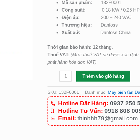
Mã sản phẩm:
132F0001
–
Công suất:
0.18 KW / 0.25 HP
P/N:
Điện áp:
200 – 240 VAC
132F0001
Thương hiệu:
Danfoss
số
Xuất xứ:
Danfoss China
lượng
Thời gian bảo hành: 12 tháng.
Thuế VAT:
(Mức thuế VAT sẽ được xác định t
phát hành hóa đơn VAT)
Thêm vào giỏ hàng
SKU:
132F0001
Danh mục:
Máy biến tần D
Hotline Đặt Hàng:
0937 250 
Hotline Tư Vấn:
0918 808 00
Email:
thinhhh79@gmail.com