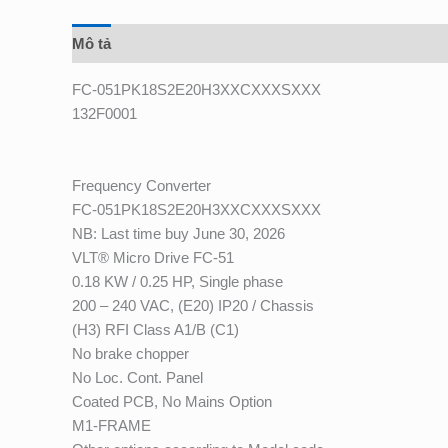
Mô tả
Đánh giá (0)
FC-051PK18S2E20H3XXCXXXSXXX
132F0001
Frequency Converter
FC-051PK18S2E20H3XXCXXXSXXX
NB: Last time buy June 30, 2026
VLT
®
Micro Drive FC-51
0.18 KW / 0.25 HP, Single phase
200 – 240 VAC, (E20) IP20 / Chassis
(H3) RFI Class A1/B (C1)
No brake chopper
No Loc. Cont. Panel
Coated PCB, No Mains Option
M1-FRAME