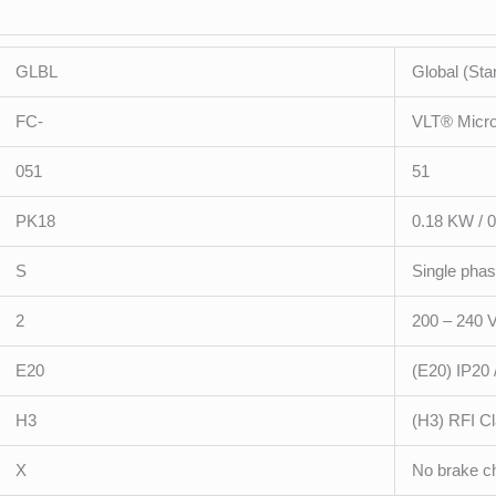
GLBL
Global (Sta
FC-
VLT
®
Micro
051
51
PK18
0.18 KW / 
S
Single pha
2
200 – 240 
E20
(E20) IP20 
H3
(H3) RFI C
X
No brake c