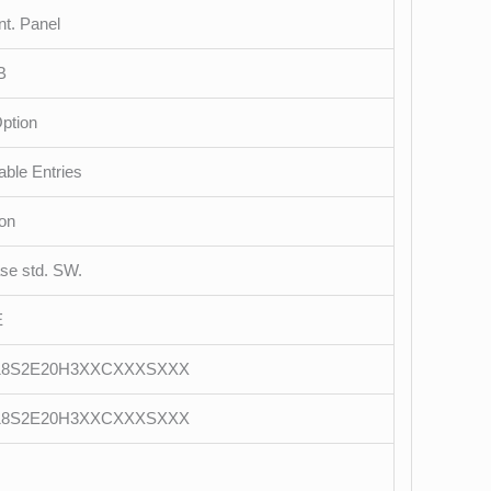
t. Panel
B
ption
ble Entries
ion
ase std. SW.
E
18S2E20H3XXCXXXSXXX
18S2E20H3XXCXXXSXXX