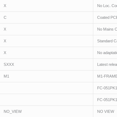
X
No Loc. Con
C
Coated PC
X
No Mains O
X
Standard Ca
X
No adaptat
SXXX
Latest rele
M1
M1-FRAM
FC-051PK
FC-051PK
NO_VIEW
NO VIEW