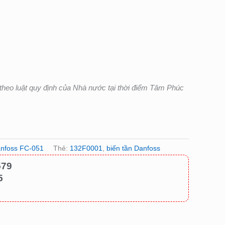
heo luật quy định của Nhà nước tại thời điểm Tâm Phúc
anfoss FC-051
Thẻ:
132F0001
,
biến tần Danfoss
579
5