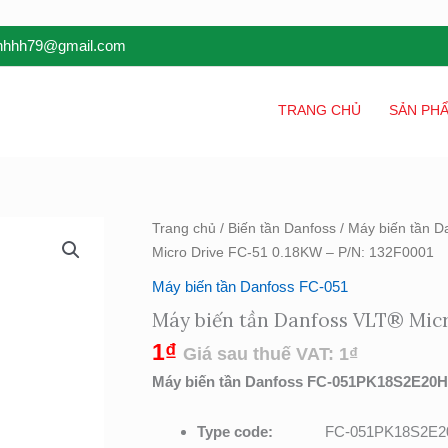
inhhh79@gmail.com
TRANG CHỦ
SẢN PH
Máy
Trang chủ
/
Biến tần Danfoss
/
Máy biến tần D
biến
Micro Drive FC-51 0.18KW – P/N: 132F0001
tần
Máy biến tần Danfoss FC-051
Danfoss
Máy biến tần Danfoss VLT® Micr
VLT®
Micro
1
₫
Giá sau thuế VAT:
1
₫
Drive
Máy biến tần Danfoss FC-051PK18S2E20H
FC-
51
Type code:
FC-051PK18S2E
0.18KW