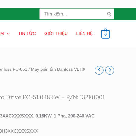
Search
for:
ẨM
TIN TỨC
GIỚI THIỆU
LIÊN HỆ
0
anfoss FC-051
/ Máy biến tần Danfoss VLT®
o Drive FC-51 0.18KW – P/N: 132F0001
3XXCXXXSXXX, 0.18KW, 1 Pha, 200-240 VAC
20H3XXCXXXSXXX