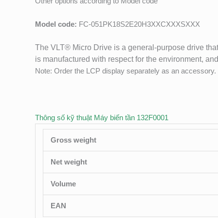
Other options according to Model code
Model code:
FC-051PK18S2E20H3XXCXXXSXXX
The VLT® Micro Drive is a general-purpose drive that 
is manufactured with respect for the environment, and
Note: Order the LCP display separately as an accessory.
Thông số kỹ thuật Máy biến tần 132F0001
Gross weight
Net weight
Volume
EAN