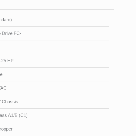
ndard)
 Drive FC-
0.25 HP
se
VAC
/ Chassis
lass A1/B (C1)
hopper