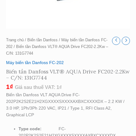
Trang chủ
/
Biến tần Danfoss
/
Máy biến tần Danfoss FC-
202
/ Biến tần Danfoss VLT® AQUA Drive FC202-2.2Kw –
C/N: 131G7744
Máy biến tần Danfoss FC-202
Biến tần Danfoss VLT® AQUA Drive FC202-2.2Kw
– C/N: 131G7744
1
₫
Giá sau thuế VAT:
1
₫
Biến tần Danfoss VLT AQUA Drive FC-
202P2K2S2E21H2XGXXXXSXXXXAXBXCXXXXDX – 2.2 KW /
3.0 HP, 1Ph/3Ph 220 VAC, IP21 / Type 1, RFI Class A2,
Graphical LCP
Type code:
FC-
202P2K2S2E21H2XGXXXXSXXXXAXBXCXXXXDX