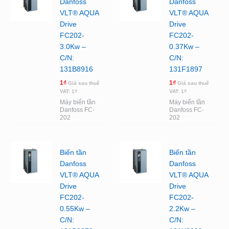
Danfoss
Danfoss
VLT® AQUA
VLT® AQUA
Drive
Drive
FC202-
FC202-
3.0Kw –
0.37Kw –
C/N:
C/N:
131B8916
131F1897
1
₫
1
₫
Giá sau thuế
Giá sau thuế
VAT:
1
₫
VAT:
1
₫
Máy biến tần
Máy biến tần
Danfoss FC-
Danfoss FC-
202
202
Biến tần
Biến tần
Danfoss
Danfoss
VLT® AQUA
VLT® AQUA
Drive
Drive
FC202-
FC202-
0.55Kw –
2.2Kw –
C/N:
C/N: