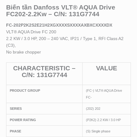
Biến tần Danfoss VLT® AQUA Drive
FC202-2.2Kw – C/N: 131G7744
FC-202P2K2S2E21H2XGXXXXSXXXXAXBXCXXXXDX
VLT® AQUA Drive FC 200
2.2 KW / 3.0 HP, 200 – 240 VAC, IP21 / Type 1, RFI Class A2
(C3),
No brake chopper
CHARACTERISTIC –
VALUE
C/N: 131G7744
PRODUCT GROUP
(FC-) VLT® AQUA Drive
FC-
SERIES
(202) 202
POWER RATING
(P2K2) 2.2 KW / 3.0 HP
PHASE
(S) Single phase