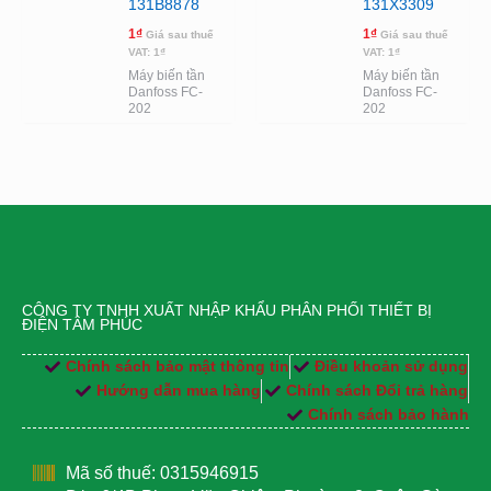
131B8878
131X3309
1
₫
1
₫
Giá sau thuế
Giá sau thuế
VAT:
1
₫
VAT:
1
₫
Máy biến tần
Máy biến tần
Danfoss FC-
Danfoss FC-
202
202
CÔNG TY TNHH XUẤT NHẬP KHẨU PHÂN PHỐI THIẾT BỊ
ĐIỆN TÂM PHÚC
Chính sách bảo mật thông tin
Điều khoản sử dụng
Hướng dẫn mua hàng
Chính sách Đổi trả hàng
Chính sách bảo hành
Mã số thuế: 0315946915