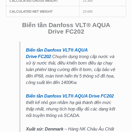
CALCULATED GROSS WEIGHT
23.300
CALCULATED NET WEIGHT
23.000
Biến tần Danfoss VLT® AQUA
Drive FC202
Biến tần Danfoss VLT® AQUA
Drive FC202
Chuyên dụng trong cấp nước và
xử lý nước thải, điều khiển bơm điều áp chạy
luân phiên/ tăng cường đến 8 bơm, cấp bảo vệ
đến IP68, màn hình hiển thị 5 thông số đồ họa,
công suất lên đến 1400Kw.
Biến tần Danfoss VLT® AQUA Drive FC202
thiết kế nhỏ gọn nhầm hạ giá thành đến mức
thấp nhất, nhưng tích hợp đầy đủ các dạng kết
nối truyền thông và SCADA.
Xuất xứ: Denmark
– Hàng NK Châu Âu Chất