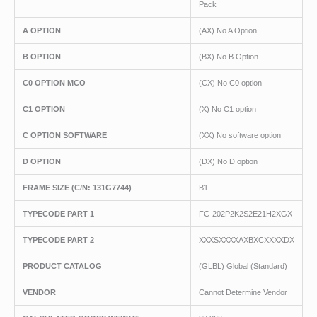
Pack
A OPTION
(AX) No A Option
B OPTION
(BX) No B Option
C0 OPTION MCO
(CX) No C0 option
C1 OPTION
(X) No C1 option
C OPTION SOFTWARE
(XX) No software option
D OPTION
(DX) No D option
FRAME SIZE (C/N: 131G7744)
B1
TYPECODE PART 1
FC-202P2K2S2E21H2XGX
TYPECODE PART 2
XXXSXXXXAXBXCXXXXDX
PRODUCT CATALOG
(GLBL) Global (Standard)
VENDOR
Cannot Determine Vendor