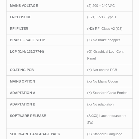
MAINS VOLTAGE
(2) 200 – 240 VAC
ENCLOSURE
(E21) IP21 / Type 1
RFI FILTER
(H2) RFI Class A2 (C3)
BRAKE – SAFE STOP
(X) No brake chopper
LCP
(C/N
: 131G7744)
(G) Graphical Loc. Cont.
Panel
COATING PCB
(X) Not coated PCB
MAINS OPTION
(X) No Mains Option
ADAPTATION A
(X) Standard Cable Entries
ADAPTATION B
(X) No adaptation
SOFTWARE RELEASE
(SXXX) Latest release set.
SW.
SOFTWARE LANGUAGE PACK
(X) Standard Language