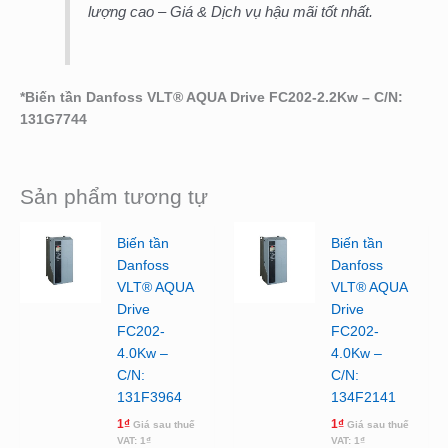
lượng cao – Giá & Dịch vụ hậu mãi tốt nhất.
*
Biến tần Danfoss VLT® AQUA Drive FC202-2.2Kw – C/N:
131G7744
Sản phẩm tương tự
Biến tần
Biến tần
Danfoss
Danfoss
VLT® AQUA
VLT® AQUA
Drive
Drive
FC202-
FC202-
4.0Kw –
4.0Kw –
C/N:
C/N:
131F3964
134F2141
1
₫
1
₫
Giá sau thuế
Giá sau thuế
VAT:
1
₫
VAT:
1
₫