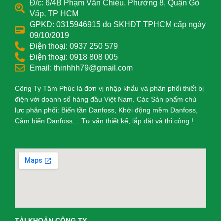
Đ/c: 6/4B Phạm Văn Chiêu, Phường 8, Quận Gò
Vấp, TP HCM
GPKD: 0315946915 do SKHĐT TPHCM cấp ngày
09/10/2019
Điện thoại: 0937 250 579
Điện thoại: 0918 808 005
Email: thinhhh79@gmail.com
Công Ty Tâm Phúc là đơn vị nhập khẩu và phân phối thiết bị
điện với doanh số hàng đầu Việt Nam. Các Sản phẩm chủ
lực phân phối: Biến tần Danfoss, Khởi động mềm Danfoss,
Cảm biến Danfoss… Tư vấn thiết kế, lắp đặt và thi công !
TÀI KHOẢN CÔNG TY