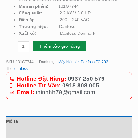
Mã sản phẩm:
131G7744
Công suất:
2.2 KW / 3.0 HP
Điện áp:
200 – 240 VAC
Thương hiệu:
Danfoss
Xuất xứ:
Danfoss Denmark
Thêm vào giỏ hàng
SKU:
131G7744
Danh mục:
Máy biến tần Danfoss FC-202
Thẻ:
danfoss
Hotline Đặt Hàng:
0937 250 579
Hotline Tư Vấn:
0918 808 005
Email:
thinhhh79@gmail.com
Mô tả
Đánh giá (0)