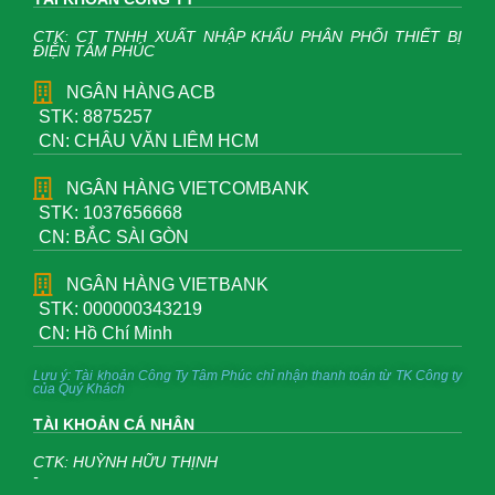
CTK: CT TNHH XUẤT NHẬP KHẨU PHÂN PHỐI THIẾT BỊ
ĐIỆN TÂM PHÚC
NGÂN HÀNG ACB
STK: 8875257
CN: CHÂU VĂN LIÊM HCM
NGÂN HÀNG VIETCOMBANK
STK: 1037656668
CN: BẮC SÀI GÒN
NGÂN HÀNG VIETBANK
STK: 000000343219
CN: Hồ Chí Minh
Lưu ý: Tài khoản Công Ty Tâm Phúc chỉ nhận thanh toán từ TK Công ty
của Quý Khách
TÀI KHOẢN CÁ NHÂN
CTK: HUỲNH HỮU THỊNH
-