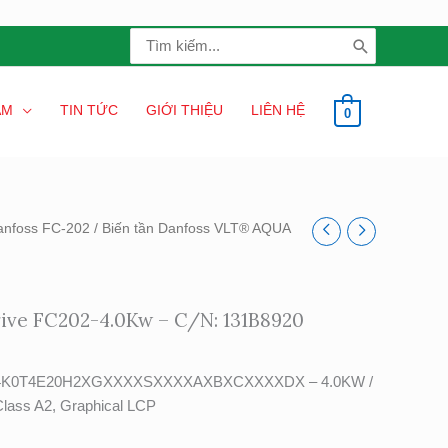
Search
for:
ẨM
TIN TỨC
GIỚI THIỆU
LIÊN HỆ
0
anfoss FC-202
/ Biến tần Danfoss VLT® AQUA
ive FC202-4.0Kw – C/N: 131B8920
202P4K0T4E20H2XGXXXXSXXXXAXBXCXXXXDX – 4.0KW /
Class A2, Graphical LCP