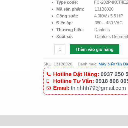
Type code:
FC-202P4K0T4
131B8920
Mã sản phẩm:
131B8920
số
Công suất:
4.0KW / 5.5 HP
lượng
Điện áp:
380 – 480 VAC
Thương hiệu:
Danfoss
Xuất xứ:
Danfoss Denmar
Thêm vào giỏ hàng
SKU:
131B8920
Danh mục:
Máy biến tần D
Hotline Đặt Hàng:
0937 250 
Hotline Tư Vấn:
0918 808 00
Email:
thinhhh79@gmail.com