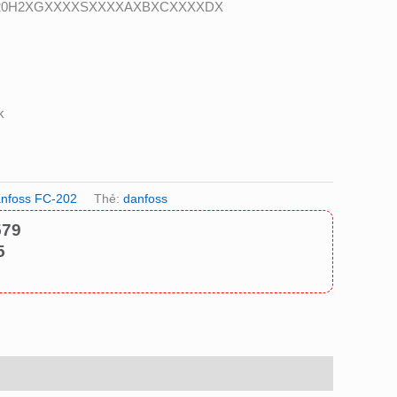
E20H2XGXXXXSXXXXAXBXCXXXXDX
k
anfoss FC-202
Thẻ:
danfoss
579
5