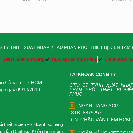
 TY TNHH XUẤT NHẬP KHẨU PHÂN PHỐI THIẾT BỊ ĐIỆN TÂM
Điều khoản sử dụng
Hướng dẫn mua hàng
Chính sách Đổ
TÀI KHOẢN CÔNG TY
uận Gò Vấp, TP HCM
CTK: CT TNHH XUẤT NHẬ
PHÂN PHỐI THIẾT BỊ ĐI
 ngày 09/10/2019
PHÚC
NGÂN HÀNG ACB
STK: 8875257
CN: CHÂU VĂN LIÊM HCM
 thiết bị điện với doanh số hàng
iến tần Danfoss, Khởi động mềm