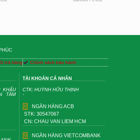
 PHÚC
i trả hàng
Chính sách bảo hành
TÀI KHOẢN CÁ NHÂN
P KHẨU
CTK: HUỲNH HỮU THỊNH
ỆN TÂM
-
NGÂN HÀNG ACB
STK: 30547067
CN: CHAU VAN LIEM HCM
NGÂN HÀNG VIETCOMBANK