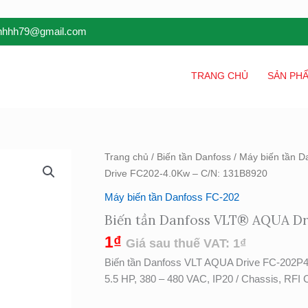
inhhh79@gmail.com
TRANG CHỦ
SẢN PH
Biến
Trang chủ
/
Biến tần Danfoss
/
Máy biến tần D
tần
Drive FC202-4.0Kw – C/N: 131B8920
Danfoss
Máy biến tần Danfoss FC-202
VLT®
Biến tần Danfoss VLT® AQUA Dr
AQUA
Drive
1
₫
Giá sau thuế VAT:
1
₫
FC202-
Biến tần Danfoss VLT AQUA Drive FC-
4.0Kw
5.5 HP, 380 – 480 VAC, IP20 / Chassis, RFI 
-
C/N: