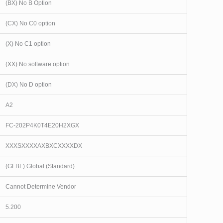
(BX) No B Option
(CX) No C0 option
(X) No C1 option
(XX) No software option
(DX) No D option
A2
FC-202P4K0T4E20H2XGX
XXXSXXXXAXBXCXXXXDX
(GLBL) Global (Standard)
Cannot Determine Vendor
5.200