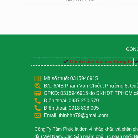
CÔNG
Chính sách bảo mật thông tin
Mã số thuế: 0315946915
Đ/c: 6/4B Phạm Văn Chiêu, Phường 8, Q
GPKD: 0315946915 do SKHĐT TPHCM cấp
Điện thoại: 0937 250 579
Điện thoại: 0918 808 005
Email: thinhhh79@gmail.com
Công Ty Tâm Phúc là đơn vị nhập khẩu và phân phối
đầu Việt Nam. Các Sản phẩm chủ lực phân phối: B