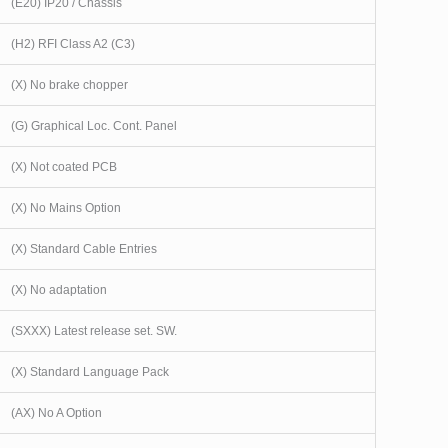
(E20) IP20 / Chassis
(H2) RFI Class A2 (C3)
(X) No brake chopper
(G) Graphical Loc. Cont. Panel
(X) Not coated PCB
(X) No Mains Option
(X) Standard Cable Entries
(X) No adaptation
(SXXX) Latest release set. SW.
(X) Standard Language Pack
(AX) No A Option