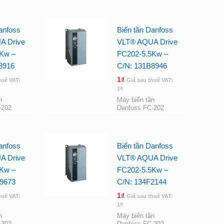
anfoss
Biến tần Danfoss
A Drive
VLT® AQUA Drive
Kw –
FC202-5.5Kw –
8916
C/N: 131B8946
1
₫
huế VAT:
Giá sau thuế VAT:
1
₫
n
Máy biến tần
-202
Danfoss FC-202
anfoss
Biến tần Danfoss
A Drive
VLT® AQUA Drive
Kw –
FC202-5.5Kw –
9673
C/N: 134F2144
1
₫
huế VAT:
Giá sau thuế VAT:
1
₫
n
Máy biến tần
-202
Danfoss FC-202