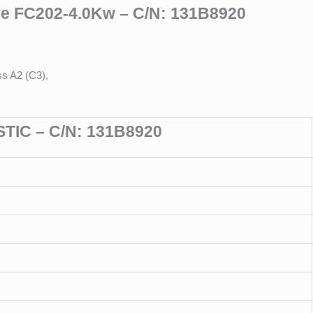
ve FC202-4.0Kw – C/N: 131B8920
ss A2 (C3),
IC – C/N: 131B8920