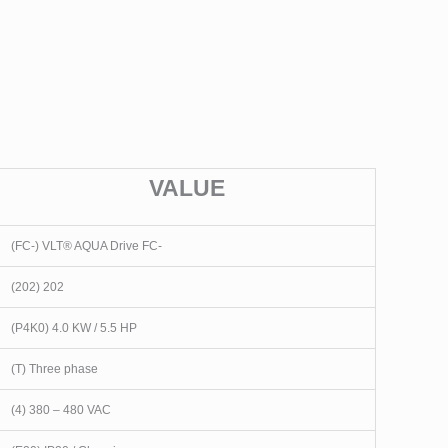
VALUE
(FC-) VLT® AQUA Drive FC-
(202) 202
(P4K0) 4.0 KW / 5.5 HP
(T) Three phase
(4) 380 – 480 VAC