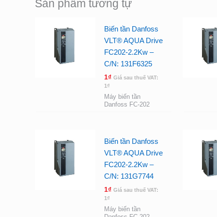
Sản phẩm tương tự
Biến tần Danfoss
VLT® AQUA Drive
FC202-2.2Kw –
C/N: 131F6325
1
₫
Giá sau thuế VAT:
1
₫
Máy biến tần
Danfoss FC-202
Biến tần Danfoss
VLT® AQUA Drive
FC202-2.2Kw –
C/N: 131G7744
1
₫
Giá sau thuế VAT:
1
₫
Máy biến tần
Danfoss FC-202