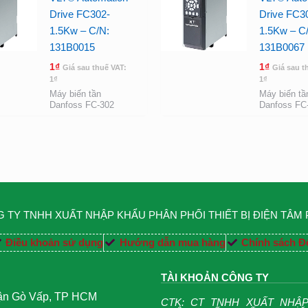
Drive FC302-
Drive FC3
1.5Kw – C/N:
1.5Kw – C
131B0015
131B0067
1
₫
1
₫
Giá sau thuế VAT:
Giá sau t
1
₫
1
₫
Máy biến tần
Máy biến tầ
Danfoss FC-302
Danfoss FC
 TY TNHH XUẤT NHẬP KHẨU PHÂN PHỐI THIẾT BỊ ĐIỆN TÂM
Điều khoản sử dụng
Hướng dẫn mua hàng
Chính sách Đổ
TÀI KHOẢN CÔNG TY
uận Gò Vấp, TP HCM
CTK: CT TNHH XUẤT NHẬ