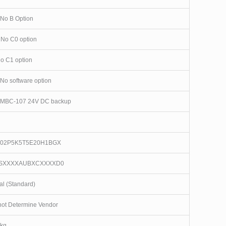
 No B Option
 No C0 option
No C1 option
 No software option
 MBC-107 24V DC backup
302P5K5T5E20H1BGX
SXXXXAUBXCXXXXD0
al (Standard)
ot Determine Vendor
 kg