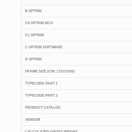
B OPTION
C0 OPTION MCO
C1 OPTION
C OPTION SOFTWARE
D OPTION
FRAME SIZE (C/N: 131U3300)
TYPECODE PART 1
TYPECODE PART 2
PRODUCT CATALOG
VENDOR
CALCULATED GROSS WEIGHT