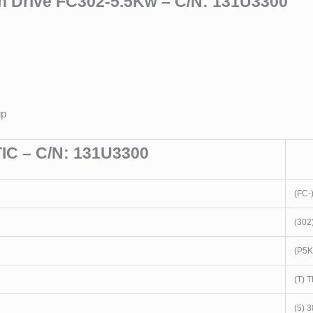
n Drive FC302-5.5Kw – C/N: 131U3300
up
C – C/N: 131U3300
(FC-
(302
(P5K
(T) 
(5) 