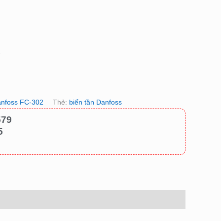
k
anfoss FC-302
Thẻ:
biến tần Danfoss
579
5