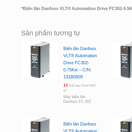
*
Biến tần Danfoss VLT® Automation Drive FC302-5.5
Sản phẩm tương tự
Biến tần Danfoss
VLT® Automation
Drive FC302-
0.75Kw – C/N:
131B0509
1
₫
Giá sau thuế VAT:
1
₫
Máy biến tần
Danfoss FC-302
Biến tần Danfoss
VLT® Automation