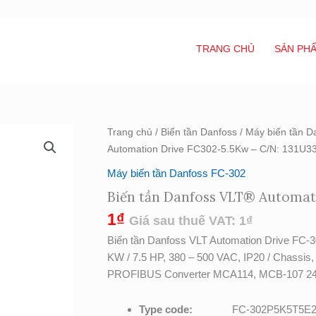
TRANG CHỦ
SẢN PH
Biến
Trang chủ
/
Biến tần Danfoss
/
Máy biến tần D
tần
Automation Drive FC302-5.5Kw – C/N: 131U3
Danfoss
Máy biến tần Danfoss FC-302
VLT®
Biến tần Danfoss VLT® Automat
Automation
Drive
1
₫
Giá sau thuế VAT:
1
₫
FC302-
Biến tần Danfoss VLT Automation Driv
5.5Kw
KW / 7.5 HP, 380 – 500 VAC, IP20 / Chassis,
-
PROFIBUS Converter MCA114, MCB-107 2
C/N:
131U3300
Type code:
FC-302P5K5T5