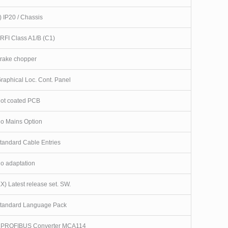
) IP20 / Chassis
 RFI Class A1/B (C1)
Brake chopper
Graphical Loc. Cont. Panel
Not coated PCB
No Mains Option
Standard Cable Entries
No adaptation
X) Latest release set. SW.
Standard Language Pack
 PROFIBUS Converter MCA114