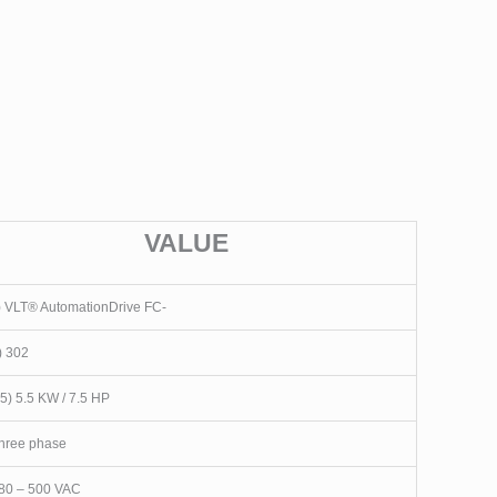
VALUE
) VLT® AutomationDrive FC-
) 302
5) 5.5 KW / 7.5 HP
Three phase
380 – 500 VAC