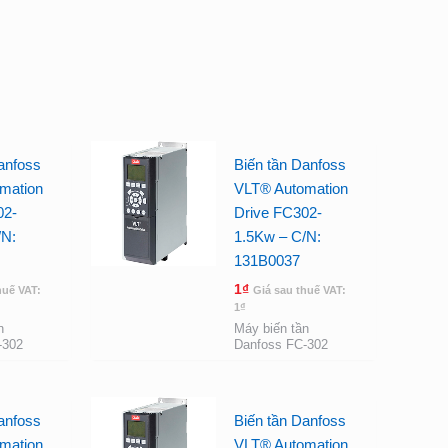
anfoss
Biến tần Danfoss
mation
VLT® Automation
02-
Drive FC302-
/N:
1.5Kw – C/N:
131B0037
1
₫
huế VAT:
Giá sau thuế VAT:
1
₫
n
Máy biến tần
-302
Danfoss FC-302
anfoss
Biến tần Danfoss
mation
VLT® Automation