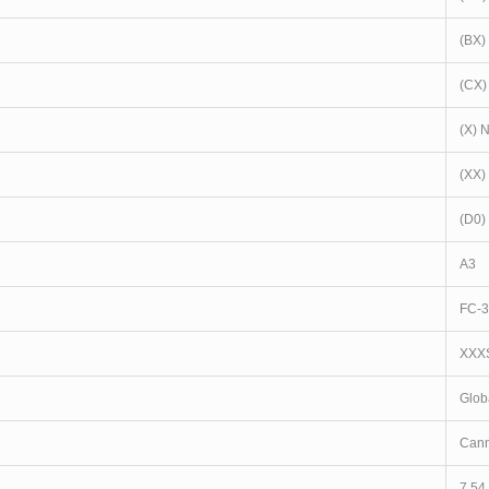
(BX)
(CX)
(X) 
(XX)
(D0)
A3
FC-
XXX
Glob
Cann
7.54