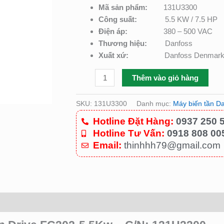
số
Mã sản phẩm:
131U3300
lượng
Công suất:
5.5 KW / 7.5 HP
Điện áp:
380 – 500 VAC
Thương hiệu:
Danfoss
Xuất xứ:
Danfoss Denmar
Thêm vào giỏ hàng
SKU:
131U3300
Danh mục:
Máy biến tần D
Hotline Đặt Hàng:
0937 250 
Hotline Tư Vấn:
0918 808 00
Email:
thinhhh79@gmail.com