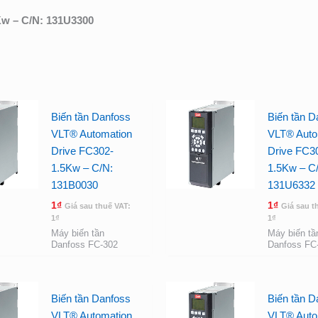
Kw – C/N: 131U3300
Biến tần Danfoss
Biến tần D
VLT® Automation
VLT® Auto
Drive FC302-
Drive FC3
1.5Kw – C/N:
1.5Kw – C
131B0030
131U6332
1
₫
1
₫
Giá sau thuế VAT:
Giá sau t
1
₫
1
₫
Máy biến tần
Máy biến tầ
Danfoss FC-302
Danfoss FC
Biến tần Danfoss
Biến tần D
VLT® Automation
VLT® Auto