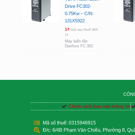
Drive FC302-
0.75Kw – C/N:
131X5922
1
₫
Giá sau thuế VAT:
1
₫
Máy biến tần
Danfoss FC-302
CÔNG
Chính sách bảo mật thông tin
Mã số thuế: 0315946915
Đ/c: 6/4B Phạm Văn Chiêu, Phường 8, Q