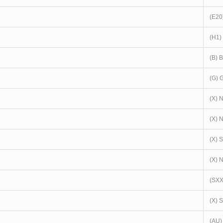
(E20
(H1)
(B) 
(G) 
(X) 
(X) 
(X) 
(X) 
(SXX
(X) 
(AU)