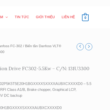
ẨM
TIN TỨC
GIỚI THIỆU
LIÊN HỆ
0
anfoss FC-302
/ Biến tần Danfoss VLT®
300
ion Drive FC302-5.5Kw – C/N: 131U3300
e FC-302P5K5T5E20H1BGXXXXSXXXXAUBXCXXXXD0 – 5.5
 RFI Class A1/B, Brake chopper, Graphical LCP,
4V DC backup
E20H1BGXXXXSXXXXAUBXCXXXXD0