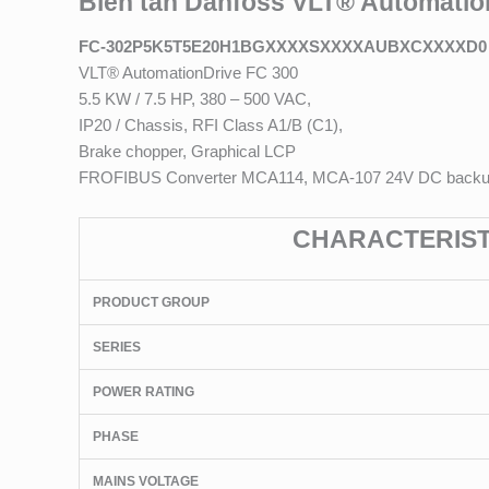
Biến tần Danfoss VLT® Automatio
FC-302P5K5T5E20H1BGXXXXSXXXXAUBXCXXXXD0
VLT® AutomationDrive FC 300
5.5 KW / 7.5 HP, 380 – 500 VAC,
IP20 / Chassis, RFI Class A1/B (C1),
Brake chopper, Graphical LCP
FROFIBUS Converter MCA114, MCA-107 24V DC back
CHARACTERISTI
PRODUCT GROUP
SERIES
POWER RATING
PHASE
MAINS VOLTAGE