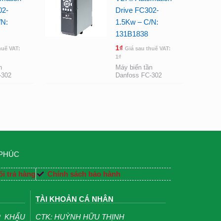
02-
Drive FC302-
/N:
1.5Kw – C/N:
131B1838
1
₫
huế VAT:
Giá sau thuế VAT:
1
₫
n
Máy biến tần
-302
Danfoss FC-302
 PHÚC
i trả hàng
Chính sách bảo hành
TÀI KHOẢN CÁ NHÂN
P KHẨU
CTK: HUỲNH HỮU THỊNH