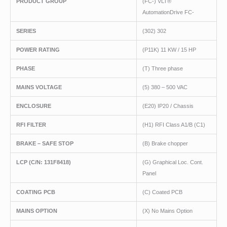
PRODUCT GROUP
(FC-) VLT®
AutomationDrive FC-
SERIES
(302) 302
POWER RATING
(P11K) 11 KW / 15 HP
PHASE
(T) Three phase
MAINS VOLTAGE
(5) 380 – 500 VAC
ENCLOSURE
(E20) IP20 / Chassis
RFI FILTER
(H1) RFI Class A1/B (C1)
BRAKE – SAFE STOP
(B) Brake chopper
LCP
(C/N
: 131F8418)
(G) Graphical Loc. Cont.
Panel
COATING PCB
(C) Coated PCB
MAINS OPTION
(X) No Mains Option