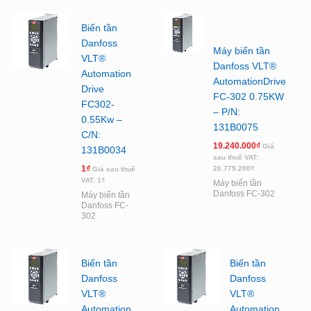
Biến tần
Danfoss
Máy biến tần
VLT®
Danfoss VLT®
Automation
AutomationDrive
Drive
FC-302 0.75KW
FC302-
– P/N:
0.55Kw –
131B0075
C/N:
19.240.000
₫
Giá
131B0034
sau thuế VAT:
1
₫
20.779.200
₫
Giá sau thuế
VAT:
1
₫
Máy biến tần
Danfoss FC-302
Máy biến tần
Danfoss FC-
302
Biến tần
Biến tần
Danfoss
Danfoss
VLT®
VLT®
Automation
Automation