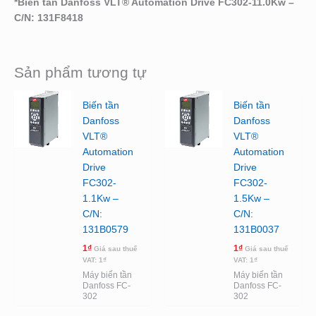
*
Biến tần Danfoss VLT® Automation Drive FC302-11.0Kw –
C/N: 131F8418
Sản phẩm tương tự
Biến tần
Biến tần
Danfoss
Danfoss
VLT®
VLT®
Automation
Automation
Drive
Drive
FC302-
FC302-
1.1Kw –
1.5Kw –
C/N:
C/N:
131B0579
131B0037
1
₫
1
₫
Giá sau thuế
Giá sau thuế
VAT:
1
₫
VAT:
1
₫
Máy biến tần
Máy biến tần
Danfoss FC-
Danfoss FC-
302
302