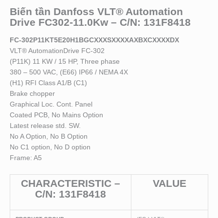
Biến tần Danfoss VLT® Automation
Drive FC302-11.0Kw – C/N: 131F8418
FC-302P11KT5E20H1BGCXXXSXXXXAXBXCXXXXDX
VLT® AutomationDrive FC-302
(P11K) 11 KW / 15 HP, Three phase
380 – 500 VAC, (E66) IP66 / NEMA 4X
(H1) RFI Class A1/B (C1)
Brake chopper
Graphical Loc. Cont. Panel
Coated PCB, No Mains Option
Latest release std. SW.
No A Option, No B Option
No C1 option, No D option
Frame: A5
CHARACTERISTIC –
VALUE
C/N: 131F8418