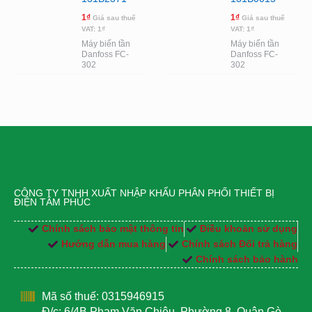
1
₫
1
₫
Giá sau thuế
Giá sau thuế
VAT:
1
₫
VAT:
1
₫
Máy biến tần
Máy biến tần
Danfoss FC-
Danfoss FC-
302
302
CÔNG TY TNHH XUẤT NHẬP KHẨU PHÂN PHỐI THIẾT BỊ
ĐIỆN TÂM PHÚC
Chính sách bảo mật thông tin
Điều khoản sử dụng
Hướng dẫn mua hàng
Chính sách Đổi trả hàng
Chính sách bảo hành
Mã số thuế: 0315946915
Đ/c: 6/4B Phạm Văn Chiêu, Phường 8, Quận Gò