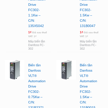
Drive
Drive
FC302-
FC302-
1.1Kw –
1.5Kw –
C/N:
C/N:
135X5042
131B0047
1
₫
1
₫
Giá sau thuế
Giá sau thuế
VAT:
1
₫
VAT:
1
₫
Máy biến tần
Máy biến tần
Danfoss FC-
Danfoss FC-
302
302
Biến tần
Biến tần
Danfoss
Danfoss
VLT®
VLT®
Automation
Automation
Drive
Drive
FC302-
FC302-
0.75Kw –
1.5Kw –
C/N:
C/N:
131B2371
131B0015