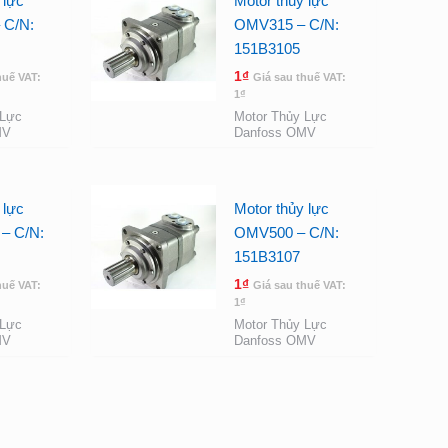
 lực
Motor thủy lực
 C/N:
OMV315 – C/N:
151B3105
1
₫
huế VAT:
Giá sau thuế VAT:
1
₫
 Lực
Motor Thủy Lực
MV
Danfoss OMV
 lực
Motor thủy lực
– C/N:
OMV500 – C/N:
151B3107
1
₫
huế VAT:
Giá sau thuế VAT:
1
₫
 Lực
Motor Thủy Lực
MV
Danfoss OMV