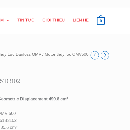
ẨM
TIN TỨC
GIỚI THIỆU
LIÊN HỆ
0
Thủy Lực Danfoss OMV
/ Motor thủy lực OMV500
51B3102
eometric Displacement 499.6 cm³
MV 500
51B3102
99.6 cm³