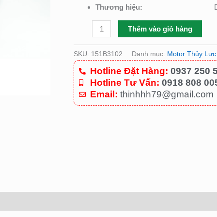
Thương hiệu:
Thêm vào giỏ hàng
SKU:
151B3102
Danh mục:
Motor Thủy Lự
Hotline Đặt Hàng:
0937 250 
Hotline Tư Vấn:
0918 808 00
Email:
thinhhh79@gmail.com