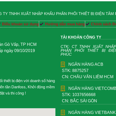
 TY TNHH XUẤT NHẬP KHẨU PHÂN PHỐI THIẾT BỊ ĐIỆN TÂM
Điều khoản sử dụng
Hướng dẫn mua hàng
Chính sách Đổ
TÀI KHOẢN CÔNG TY
uận Gò Vấp, TP HCM
CTK: CT TNHH XUẤT NHẬ
PHÂN PHỐI THIẾT BỊ ĐI
 ngày 09/10/2019
PHÚC
NGÂN HÀNG ACB
STK: 8875257
CN: CHÂU VĂN LIÊM HCM
 thiết bị điện với doanh số hàng
iến tần Danfoss, Khởi động mềm
NGÂN HÀNG VIETCOM
t và thi công !
STK: 1037656668
CN: BẮC SÀI GÒN
NGÂN HÀNG VIETBANK