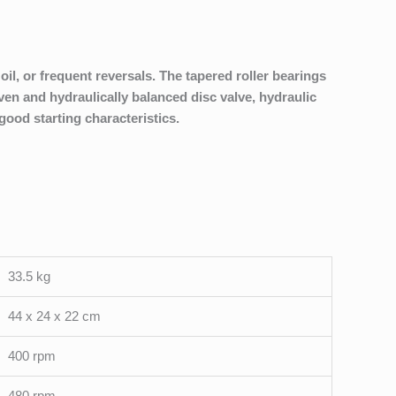
, or frequent reversals. The tapered roller bear­ings
ven and hydraulically balanced disc valve, hydraulic
ood starting characteristics.
33.5 kg
44 x 24 x 22 cm
400 rpm
480 rpm