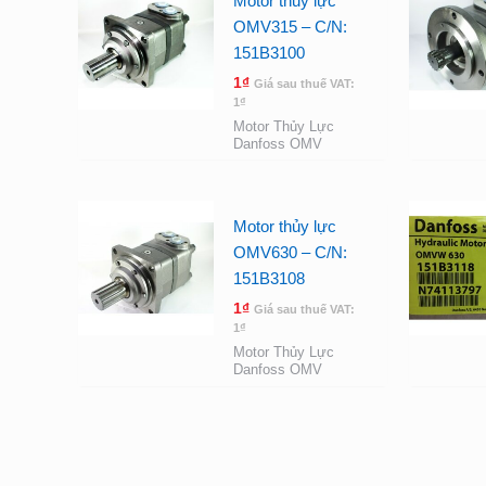
Motor thủy lực
OMV315 – C/N:
151B3100
1
₫
Giá sau thuế VAT:
1
₫
Motor Thủy Lực
Danfoss OMV
Motor thủy lực
OMV630 – C/N:
151B3108
1
₫
Giá sau thuế VAT:
1
₫
Motor Thủy Lực
Danfoss OMV