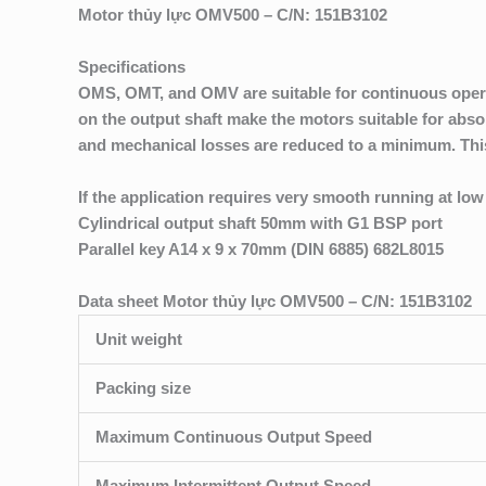
Motor thủy lực OMV500 – C/N: 151B3102
Specifications
OMS, OMT, and OMV are suitable for continuous operati
on the output shaft make the motors suitable for absor
and mechanical losses are reduced to a minimum. This 
If the application requires very smooth running at 
Cylindrical output shaft 50mm with G1 BSP port
Parallel key A14 x 9 x 70mm (DIN 6885) 682L8015
Data sheet Motor thủy lực OMV500 – C/N: 151B3102
Unit weight
Packing size
Maximum Continuous Output Speed
Maximum Intermittent Output Speed