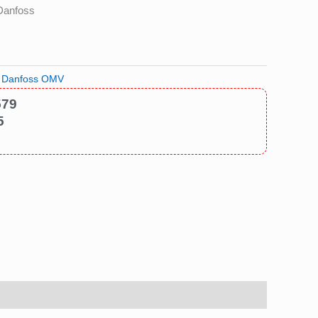
Danfoss
c Danfoss OMV
579
5