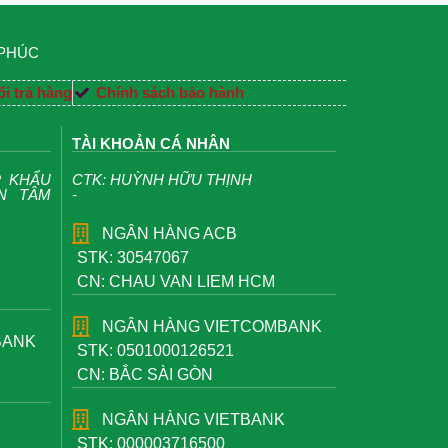
 PHÚC
i trả hàng
Chính sách bảo hành
TÀI KHOẢN CÁ NHÂN
P KHẨU
CTK: HUỲNH HỮU THỊNH
ỆN TÂM
-
NGÂN HÀNG ACB
STK: 30547067
CN: CHAU VAN LIEM HCM
NGÂN HÀNG VIETCOMBANK
BANK
STK: 0501000126521
CN: BẮC SÀI GÒN
NGÂN HÀNG VIETBANK
STK: 000003716500