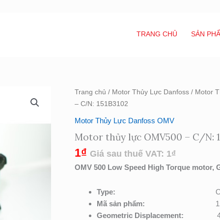
TRANG CHỦ
SẢN PH
Motor
Trang chủ
/
Motor Thủy Lực Danfoss
/
Motor 
thủy
– C/N: 151B3102
lực
Motor Thủy Lực Danfoss OMV
OMV500
Motor thủy lực OMV500 – C/N: 1
-
C/N:
1
₫
Giá sau thuế VAT:
1
₫
151B3102
OMV 500 Low Speed High Torque motor, G
số
lượng
Type:
O
Mã sản phẩm:
1
Geometric Displacement:
4